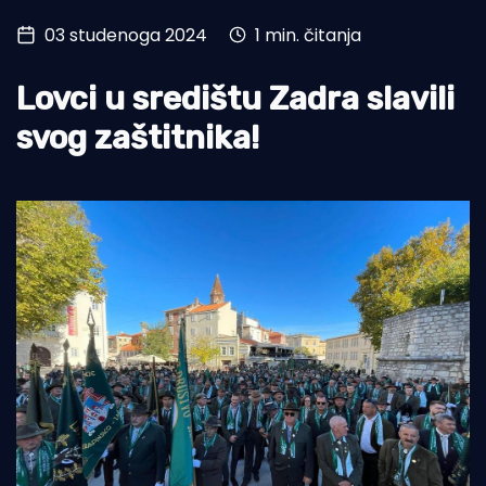
03 studenoga 2024
1 min. čitanja
Turizam i nautika
Pomorstvo
Lovci u središtu Zadra slavili
Ribolov
svog zaštitnika!
Ekologija
Tradicija i kultura