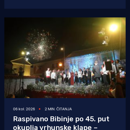
na kojem
06 kol. 2026
2 MIN. ČITANJA
Raspivano Bibinje po 45. put
okuplja vrhunske klape –