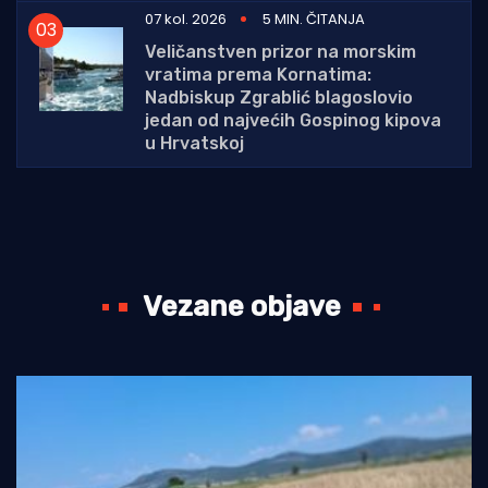
07 kol. 2026
5 MIN. ČITANJA
Veličanstven prizor na morskim
vratima prema Kornatima:
Nadbiskup Zgrablić blagoslovio
jedan od najvećih Gospinog kipova
u Hrvatskoj
Vezane objave