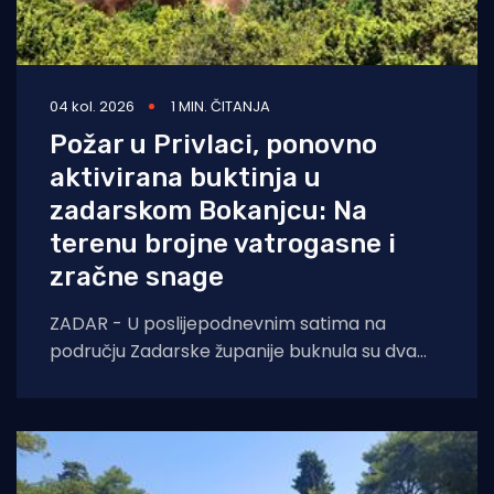
04 kol. 2026
1 MIN. ČITANJA
Požar u Privlaci, ponovno
aktivirana buktinja u
zadarskom Bokanjcu: Na
terenu brojne vatrogasne i
zračne snage
ZADAR - U poslijepodnevnim satima na
području Zadarske županije buknula su dva
požara otvorenog prostora. Oko 14 sati došlo
je do