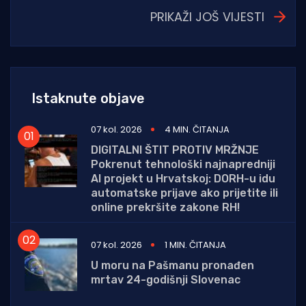
PRIKAŽI JOŠ VIJESTI
Istaknute objave
07 kol. 2026
4 MIN. ČITANJA
DIGITALNI ŠTIT PROTIV MRŽNJE
Pokrenut tehnološki najnapredniji
AI projekt u Hrvatskoj: DORH-u idu
automatske prijave ako prijetite ili
online prekršite zakone RH!
07 kol. 2026
1 MIN. ČITANJA
U moru na Pašmanu pronađen
mrtav 24-godišnji Slovenac