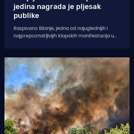
jedina nagrada je pljesak
publike
Raspivano Bibinje, jedna od najuglednijih i
najprepoznatljivijih klapskih manifestacija u
Hrvatskoj, ove će godine doživjeti svoje 45.
izdanje. U subotu,