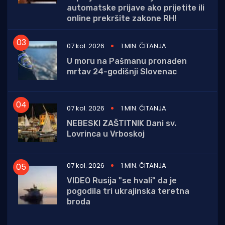
automatske prijave ako prijetite ili
online prekršite zakone RH!
07 kol. 2026
1 MIN. ČITANJA
U moru na Pašmanu pronađen
mrtav 24-godišnji Slovenac
07 kol. 2026
1 MIN. ČITANJA
NEBESKI ZAŠTITNIK Dani sv.
Lovrinca u Vrboskoj
07 kol. 2026
1 MIN. ČITANJA
VIDEO Rusija "se hvali" da je
pogodila tri ukrajinska teretna
broda