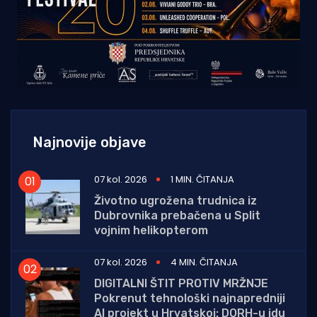
Najnovije objave
07 kol. 2026
1 MIN. ČITANJA
Životno ugrožena trudnica iz
Dubrovnika prebačena u Split
vojnim helikopterom
07 kol. 2026
4 MIN. ČITANJA
DIGITALNI ŠTIT PROTIV MRŽNJE
Pokrenut tehnološki najnapredniji
AI projekt u Hrvatskoj: DORH-u idu