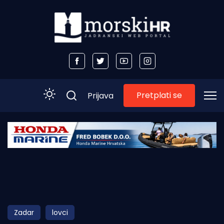
Pretplati se
Prijava
Početna
Morski plus
Morski TV
Obala
Zadar
lovci
Otoci