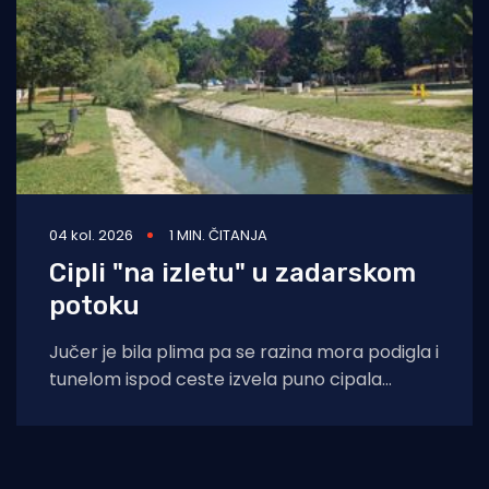
04 kol. 2026
1 MIN. ČITANJA
Cipli "na izletu" u zadarskom
potoku
Jučer je bila plima pa se razina mora podigla i
tunelom ispod ceste izvela puno cipala
balavaca do samog izvora