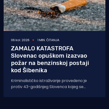
06 kol. 2026
1 MIN. ČITANJA
ZAMALO KATASTROFA
Slovenac opuškom izazvao
požar na benzinskoj postaji
kod Šibenika
Kriminalističko istraživanje provedeno je
protiv 43-godišnjeg Slovenca kojeg se
sumnjiči da je opuškom cigarete izazvao
požar. Incident se dogodio