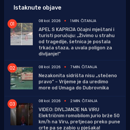
Istaknute objave
08 kol. 2026
1 MIN. ČITANJA
APEL S KAPRIJA Očajni mještani i
turisti poručuju: „Živimo u strahu
od tragedije, šetnica je postala
trkaća staza, a uvala poligon za
divljanje!“
08 kol. 2026
7 MIN. ČITANJA
Nezakonita sidrišta nisu „stečeno
pravo“ – Vrijeme je da uredimo
more od Umaga do Dubrovnika
08 kol. 2026
2 MIN. ČITANJA
VIDEO: DIVLJANJE NA VIRU
Električnim romobilom jurio brže 50
km/h na Viru, pretjecao preko pune
crte pa se zabio u pješaka!