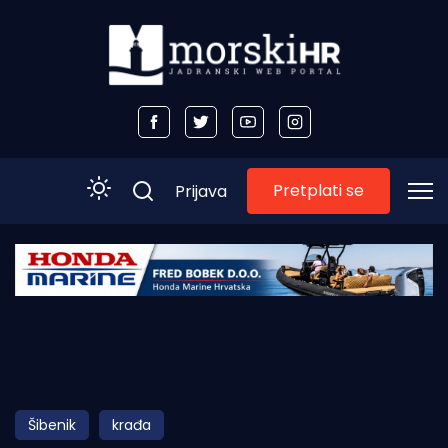
Pretplati se
Prijava
Početna
Morski plus
Morski TV
Obala
Šibenik
krađa
Otoci