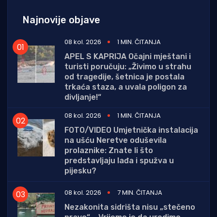
Najnovije objave
08 kol. 2026
1 MIN. ČITANJA
APEL S KAPRIJA Očajni mještani i
turisti poručuju: „Živimo u strahu
od tragedije, šetnica je postala
trkaća staza, a uvala poligon za
divljanje!“
08 kol. 2026
1 MIN. ČITANJA
FOTO/VIDEO Umjetnička instalacija
na ušću Neretve oduševila
prolaznike: Znate li što
predstavljaju lađa i spužva u
pijesku?
08 kol. 2026
7 MIN. ČITANJA
Nezakonita sidrišta nisu „stečeno