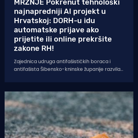
MRŽNJE Pokrenut tehnološki
najnapredniji AI projekt u
Hrvatskoj: DORH-u idu
automatske prijave ako
prijetite ili online prekršite
zakone RH!
Zajednica udruga antifašističkih boraca i
antifašista Šibensko-kninske županije razvila
je sustav temeljen na umjetnoj inteligenciji koji
će kontinuirano pratiti,