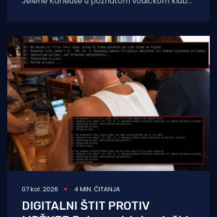
Jelene Karleuše u poznatom vodičkom klubu
"Hacienda" podigla je veliku prašinu na
domaćoj
07 kol. 2026
4 MIN. ČITANJA
DIGITALNI ŠTIT PROTIV