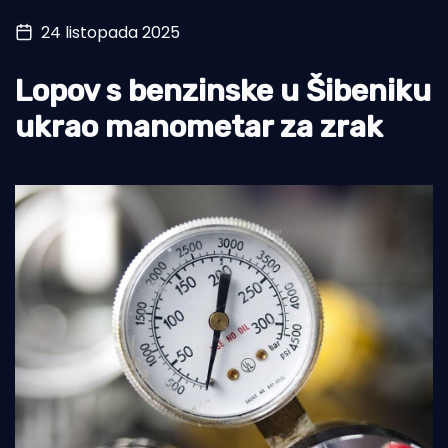
24 listopada 2025
Turizam i nautika
Pomorstvo
Lopov s benzinske u Šibeniku
Ribolov
ukrao manometar za zrak
Ekologija
Tradicija i kultura