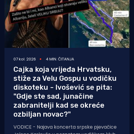
07 kol. 2026
4 MIN. ČITANJA
Cajka koja vrijeđa Hrvatsku,
stiže za Velu Gospu u vodičku
diskoteku - Ivošević se pita:
"Gdje ste sad, junačine
zabranitelji kad se okreće
ozbiljan novac?"
VODICE - Najava koncerta srpske pjevačice