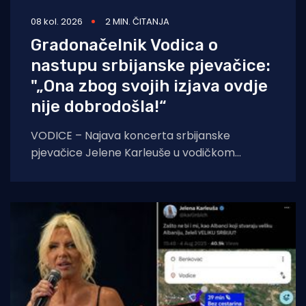
08 kol. 2026
2 MIN. ČITANJA
Gradonačelnik Vodica o
nastupu srbijanske pjevačice:
"„Ona zbog svojih izjava ovdje
nije dobrodošla!“
VODICE – Najava koncerta srbijanske
pjevačice Jelene Karleuše u vodičkom
noćnom klubu "Hacienda", zakazanog za 15.
kolovoza, na blagdan