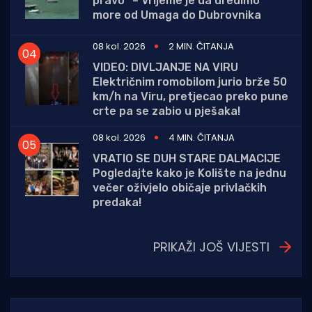
pravo“ – Vrijeme je da uredimo
more od Umaga do Dubrovnika
08 kol. 2026
2 MIN. ČITANJA
VIDEO: DIVLJANJE NA VIRU
Električnim romobilom jurio brže 50
km/h na Viru, pretjecao preko pune
crte pa se zabio u pješaka!
08 kol. 2026
4 MIN. ČITANJA
VRATIO SE DUH STARE DALMACIJE
Pogledajte kako je Kolište na jednu
večer oživjelo običaje privlačkih
predaka!
PRIKAŽI JOŠ VIJESTI