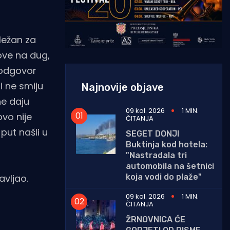
ležan za
ove na dug,
 odgovor
i ne smiju
Najnovije objave
ne daju
09 kol. 2026
1 MIN.
ovo nije
ČITANJA
put našli u
SEGET DONJI
Buktinja kod hotela:
"Nastradala tri
automobila na šetnici
koja vodi do plaže"
javljao.
09 kol. 2026
1 MIN.
ČITANJA
ŽRNOVNICA ĆE