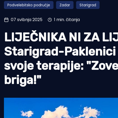
Podvelebitsko područje
Zadar
Starigrad
Pomorstvo
Ribolov
07 svibnja 2025
1 min. čitanja
Ekologija
LIJEČNIKA NI ZA LIJ
Tradicija i kultura
Starigrad-Paklenici
svoje terapije: "Zov
briga!"