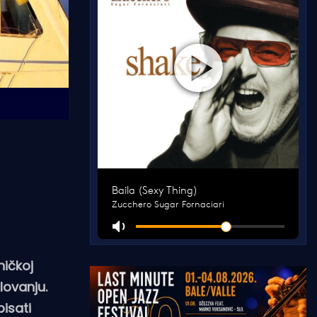
ničkoj
lovanju.
pisati