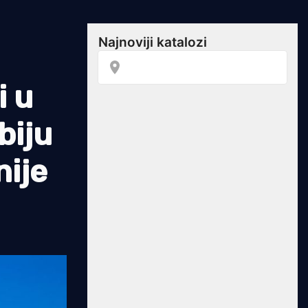
i u
biju
nije