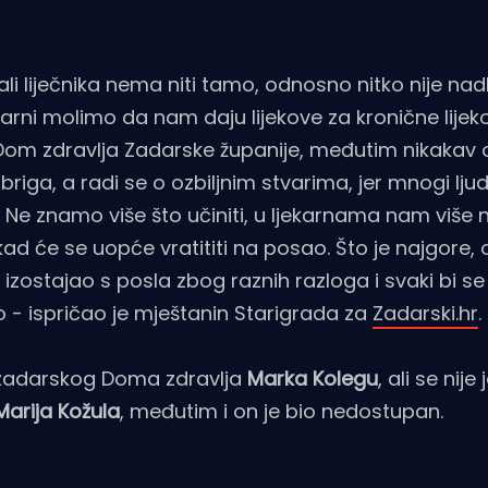
li liječnika nema niti tamo, odnosno nitko nije nad
arni molimo da nam daju lijekove za kronične lijek
Dom zdravlja Zadarske županije, međutim nikakav
briga, a radi se o ozbiljnim stvarima, jer mnogi ljud
. Ne znamo više što učiniti, u ljekarnama nam više 
ad će se uopće vratititi na posao. Što je najgore, 
 izostajao s posla zbog raznih razloga i svaki bi se 
o - ispričao je mještanin Starigrada za
Zadarski.hr
.
a zadarskog Doma zdravlja
Marka Kolegu
, ali se nije 
Marija Kožula
, međutim i on je bio nedostupan.