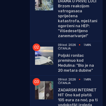
DRAMA U PRVIĆ LUCI
Brzom reakcijom
vatrogasaca
spriječena
katastrofa, mještani
ogorčeni na HEP:
"Višedesetljeno
zanemarivanje!"
09 kol. 2026
1 MIN.
ČITANJA
Poljski ronilac
preminuo kod
Medulina: "Bio je na
20 metara dubine"
09 kol. 2026
1 MIN.
ČITANJA
ZADARSKI INTERNET
HIT Ono kad platiš
105 eura za noć, pa ti
vodokotlić izgleda