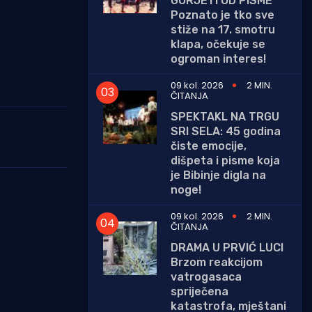
GORJETI OD PISME
Poznato je tko sve
stiže na 17. smotru
klapa, očekuje se
ogroman interes!
09 kol. 2026
2 MIN.
ČITANJA
SPEKTAKL NA TRGU
SRI SELA: 45 godina
čiste emocije,
dišpeta i pisme koja
je Bibinje digla na
noge!
09 kol. 2026
2 MIN.
ČITANJA
DRAMA U PRVIĆ LUCI
Brzom reakcijom
vatrogasaca
spriječena
katastrofa, mještani