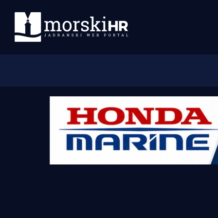
Početna
Morski plus
Morski TV
Obala
Otoci
Turizam i nautika