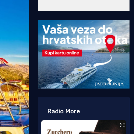
Radio More