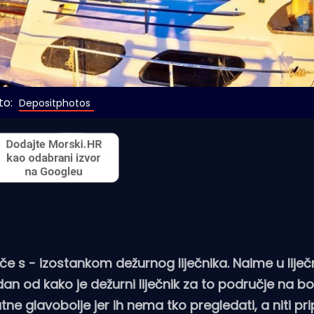
o: 
Depositphotos
e s - izostankom dežurnog liječnika. Naime u liječ
dan od kako je dežurni liječnik za to područje na bo
e glavobolje jer ih nema tko pregledati, a niti pri