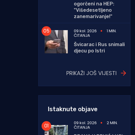
ogorčeni na HEP:
"Višedesetljeno
zanemarivanje!"
09 kol. 2026
1 MIN.
ČITANJA
Švicarac i Rus snimali
djecu po Istri
PRIKAŽI JOŠ VIJESTI
Istaknute objave
09 kol. 2026
2 MIN.
ČITANJA