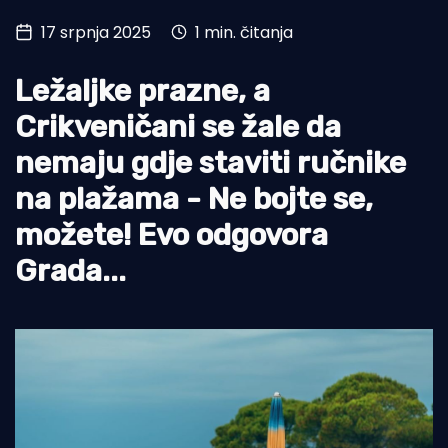
17 srpnja 2025
1 min. čitanja
Turizam i nautika
Pomorstvo
Ležaljke prazne, a
Ribolov
Crikveničani se žale da
nemaju gdje staviti ručnike
Ekologija
na plažama - Ne bojte se,
Tradicija i kultura
možete! Evo odgovora
Grada...