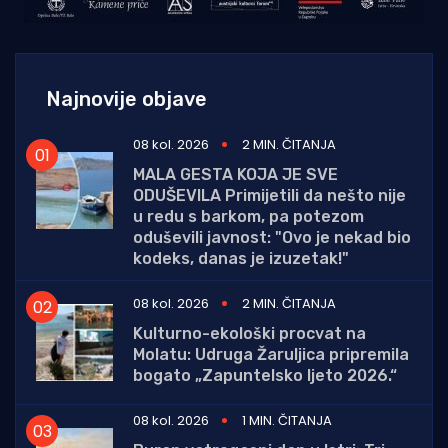
Najnovije objave
08 kol. 2026
2 MIN. ČITANJA
MALA GESTA KOJA JE SVE
ODUŠEVILA Primijetili da nešto nije
u redu s barkom, pa potezom
oduševili javnost: "Ovo je nekad bio
kodeks, danas je izuzetak!"
08 kol. 2026
2 MIN. ČITANJA
Kulturno-ekološki procvat na
Molatu: Udruga Žaruljica pripremila
bogato „Zapuntelsko ljeto 2026.“
08 kol. 2026
1 MIN. ČITANJA