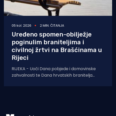
05 kol. 2026
2 MIN. ČITANJA
Uređeno spomen-obilježje
poginulim braniteljima i
civilnoj žrtvi na Brašćinama u
Rijeci
RIJEKA - Uoči Dana pobjede i domovinske
zahvalnosti te Dana hrvatskih branitelja
završeni su građevinski radovi na uređenju
spomen-obilježja u