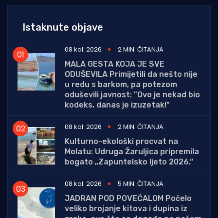
Istaknute objave
08 kol. 2026
2 MIN. ČITANJA
MALA GESTA KOJA JE SVE
ODUŠEVILA Primijetili da nešto nije
u redu s barkom, pa potezom
oduševili javnost: "Ovo je nekad bio
kodeks, danas je izuzetak!"
08 kol. 2026
2 MIN. ČITANJA
Kulturno-ekološki procvat na
Molatu: Udruga Žaruljica pripremila
bogato „Zapuntelsko ljeto 2026.“
08 kol. 2026
5 MIN. ČITANJA
JADRAN POD POVEĆALOM Počelo
veliko brojanje kitova i dupina iz