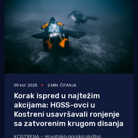
05 kol. 2026
2 MIN. ČITANJA
Korak ispred u najtežim
akcijama: HGSS-ovci u
Kostreni usavršavali ronjenje
sa zatvorenim krugom disanja
KOSTRENA - Hrvatska gorska služba