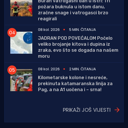
Buran vatrogasni dan u Istri: Tri
požara buknula u istom danu,
zračne snage i vatrogasci brzo
reagirali
08 kol. 2026
5 MIN. ČITANJA
JADRAN POD POVEĆALOM Počelo
veliko brojanje kitova i dupina iz
zraka, evo što se događa na našem
moru
08 kol. 2026
2 MIN. ČITANJA
Kilometarske kolone i nesreće,
prekinuta katamaranska linija za
Pag, a na A1 uočena i – srna!
PRIKAŽI JOŠ VIJESTI