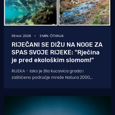
06 kol. 2026
3 MIN. ČITANJA
RIJEČANI SE DIŽU NA NOGE ZA
SPAS SVOJE RIJEKE: "Rječina
je pred ekološkim slomom!"
RIJEKA - Iako je žila kucavica grada i
zaštićeno područje mreže Natura 2000,
Rječina se sustavno uništava i pretvara u
odvodni