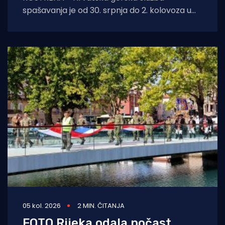
spašavanja je od 30. srpnja do 2. kolovoza u
Kostreni uspješno provela crossover tečaj
ronjenja za
05 kol. 2026
2 MIN. ČITANJA
FOTO Rijeka odala počast