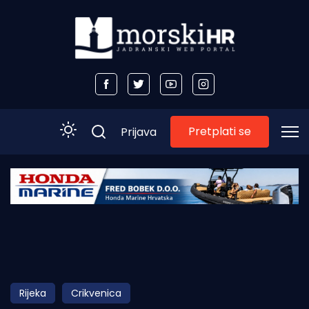
Pretplati se
Prijava
Početna
Morski plus
Morski TV
Obala
Rijeka
Crikvenica
Otoci