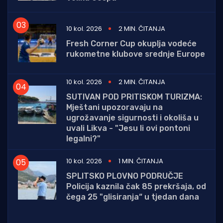
10 kol. 2026
2 MIN. ČITANJA
Fresh Corner Cup okuplja vodeće
rukometne klubove srednje Europe
10 kol. 2026
2 MIN. ČITANJA
SUTIVAN POD PRITISKOM TURIZMA:
Mještani upozoravaju na
ugrožavanje sigurnosti i okoliša u
uvali Likva - "Jesu li ovi pontoni
legalni?"
10 kol. 2026
1 MIN. ČITANJA
SPLITSKO PLOVNO PODRUČJE
Policija kaznila čak 85 prekršaja, od
čega 25 "glisiranja“ u tjedan dana