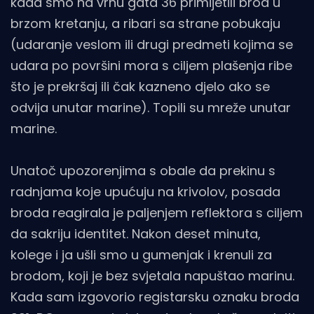
kada smo na vrhu gata 36 primijetili brod u
brzom kretanju, a ribari sa strane pobukaju
(udaranje veslom ili drugi predmeti kojima se
udara po površini mora s ciljem plašenja ribe
što je prekršaj ili čak kazneno djelo ako se
odvija unutar marine). Topili su mreže unutar
marine.
Unatoč upozorenjima s obale da prekinu s
radnjama koje upućuju na krivolov, posada
broda reagirala je paljenjem reflektora s ciljem
da sakriju identitet. Nakon deset minuta,
kolege i ja ušli smo u gumenjak i krenuli za
brodom, koji je bez svjetala napuštao marinu.
Kada sam izgovorio registarsku oznaku broda