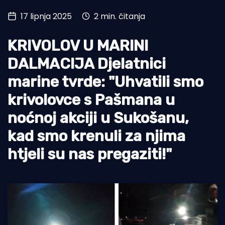
17 lipnja 2025
2 min. čitanja
Turizam i nautika
Pomorstvo
KRIVOLOV U MARINI
Ribolov
DALMACIJA Djelatnici
marine tvrde: "Uhvatili smo
Ekologija
krivolovce s Pašmana u
Tradicija i kultura
noćnoj akciji u Sukošanu,
kad smo krenuli za njima
htjeli su nas pregaziti!"