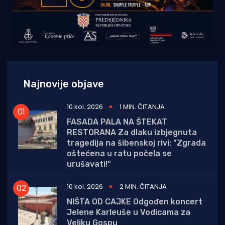
Najnovije objave
10 kol. 2026
1 MIN. ČITANJA
FASADA PALA NA ŠTEKAT
RESTORANA Za dlaku izbjegnuta
tragedija na šibenskoj rivi: "Zgrada
oštećena u ratu počela se
urušavati!"
10 kol. 2026
2 MIN. ČITANJA
NIŠTA OD CAJKE Odgođen koncert
Jelene Karleuše u Vodicama za
Veliku Gospu