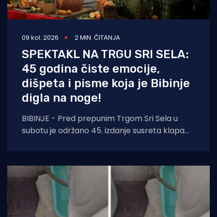
09 kol. 2026
2 MIN. ČITANJA
SPEKTAKL NA TRGU SRI SELA:
45 godina čiste emocije,
dišpeta i pisme koja je Bibinje
digla na noge!
BIBINJE - Pred prepunim Trgom Sri Sela u
subotu je održano 45. izdanje susreta klapa
Raspivano Bibinje. Već od prvog nastupa