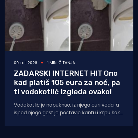
09 kol. 2026
1 MIN. ČITANJA
ZADARSKI INTERNET HIT Ono
kad platiš 105 eura za noć, pa
ti vodokotlić izgleda ovako!
Vodokotlić je napuknuo, iz njega curi voda, a
ispod njega gost je postavio kantu i krpu kako
bi dosjetljivo doskočio