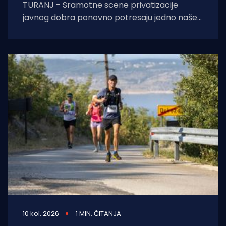
TURANJ - Sramotne scene privatizacije
javnog dobra ponovno potresaju jedno naše
turističko mjesto. Iz Turnja nam se javio
ogorčeni lokalni iznajmljivač
10 kol. 2026
1 MIN. ČITANJA