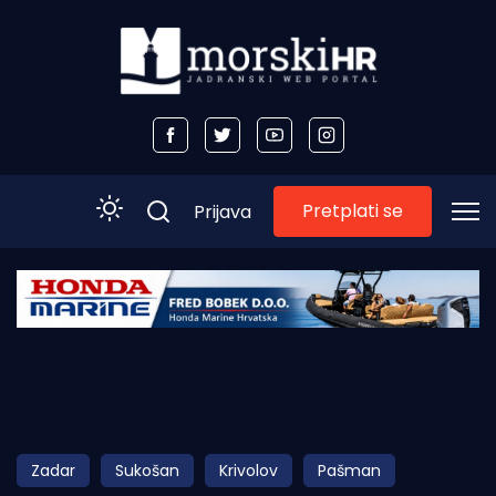
Pretplati se
Prijava
Početna
Morski plus
Morski TV
Obala
Zadar
Sukošan
Krivolov
Pašman
Otoci