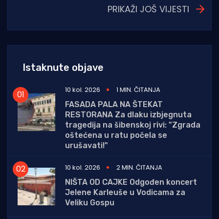
PRIKAŽI JOŠ VIJESTI
Istaknute objave
10 kol. 2026
1 MIN. ČITANJA
FASADA PALA NA ŠTEKAT
RESTORANA Za dlaku izbjegnuta
tragedija na šibenskoj rivi: "Zgrada
oštećena u ratu počela se
urušavati!"
10 kol. 2026
2 MIN. ČITANJA
NIŠTA OD CAJKE Odgođen koncert
Jelene Karleuše u Vodicama za
Veliku Gospu