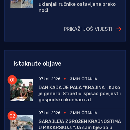
uklanjali ručnike ostavljene preko
noći
PRIKAŽI JOŠ VIJESTI
Istaknute objave
07 kol. 2026
3 MIN. ČITANJA
DAN KADA JE PALA "KRAJINA": Kako
je general Stipetić ispisao povijest i
gospodski okončao rat
07 kol. 2026
2 MIN. ČITANJA
SARAJLIJA ZGROŽEN KRAJNOSTIMA
U MAKARSKOJ: "Ja sam bježao u