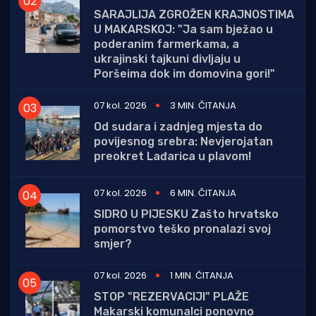
SARAJLIJA ZGROŽEN KRAJNOSTIMA
U MAKARSKOJ: "Ja sam bježao u
poderanim farmerkama, a
ukrajinski tajkuni divljaju u
Poršeima dok im domovina gori!"
07 kol. 2026
3 MIN. ČITANJA
Od sudara i zadnjeg mjesta do
povijesnog srebra: Nevjerojatan
preokret Lađarica u plavom!
07 kol. 2026
6 MIN. ČITANJA
SIDRO U PIJESKU Zašto hrvatsko
pomorstvo teško pronalazi svoj
smjer?
07 kol. 2026
1 MIN. ČITANJA
STOP "REZERVACIJI" PLAŽE
Makarski komunalci ponovno