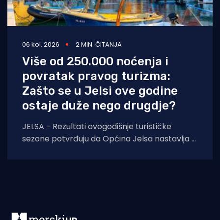
06 kol. 2026
2 MIN. ČITANJA
Više od 250.000 noćenja i
povratak pravog turizma:
Zašto se u Jelsi ove godine
ostaje duže nego drugdje?
JELSA - Rezultati ovogodišnje turističke
sezone potvrđuju da Općina Jelsa nastavlja u
pozitivnom smjeru. Do 1. kolovoza ostvarili
smo 255.585