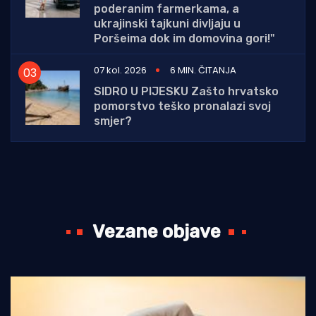
poderanim farmerkama, a
ukrajinski tajkuni divljaju u
Poršeima dok im domovina gori!"
07 kol. 2026
6 MIN. ČITANJA
SIDRO U PIJESKU Zašto hrvatsko
pomorstvo teško pronalazi svoj
smjer?
Vezane objave