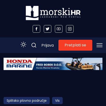
Pretplati se
Prijava
Početna
Morski plus
Morski TV
Obala
Splitsko plovno područje
Vis
Otoci