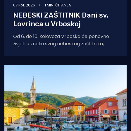
07 kol. 2026
1 MIN. ČITANJA
NEBESKI ZAŠTITNIK Dani sv.
Lovrinca u Vrboskoj
Od 6. do 10. kolovoza Vrboska će ponovno
živjeti u znaku svog nebeskog zaštitnika,
svetog Lovre. Dani sv. Lovre donose