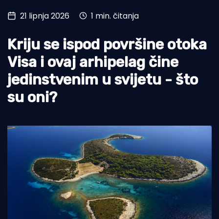
21 lipnja 2026
1 min. čitanja
Turizam i nautika
Pomorstvo
Kriju se ispod površine otoka
Ribolov
Visa i ovaj arhipelag čine
jedinstvenim u svijetu - što
Ekologija
su oni?
Tradicija i kultura