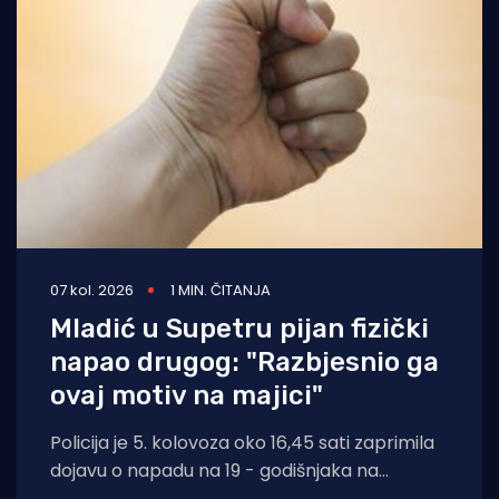
07 kol. 2026
1 MIN. ČITANJA
Mladić u Supetru pijan fizički
napao drugog: "Razbjesnio ga
ovaj motiv na majici"
Policija je 5. kolovoza oko 16,45 sati zaprimila
dojavu o napadu na 19 - godišnjaka na
području Supetra. Prema do