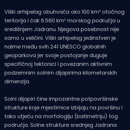
Viški arhipelag obuhvaća oko 100 km² otočnog
teritorija i čak 6.560 km² morskog područja u
središnjem Jadranu. Njegova posebnost nije
samo u veličini. Viški arhipelag jedinstven je
naime među svih 241 UNESCO globalnih
geoparkova jer svoje postojanje duguje
specifičnoj tektonici i povezanim aktivnim
podzemnim solnim dijapirima kilometarskih
dimenzija.
Solni dijapiri čine impozantne potpovršinske
strukture koje mjestimice izbijaju na površinu i
tako utječu na morfologiju (batimetriju) tog
područja. Solne strukture srednjeg Jadrana