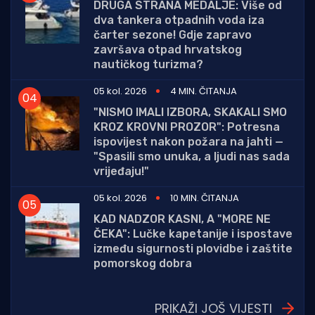
DRUGA STRANA MEDALJE: Više od
dva tankera otpadnih voda iza
čarter sezone! Gdje zapravo
završava otpad hrvatskog
nautičkog turizma?
05 kol. 2026
4 MIN. ČITANJA
"NISMO IMALI IZBORA, SKAKALI SMO
KROZ KROVNI PROZOR": Potresna
ispovijest nakon požara na jahti —
"Spasili smo unuka, a ljudi nas sada
vrijeđaju!"
05 kol. 2026
10 MIN. ČITANJA
KAD NADZOR KASNI, A "MORE NE
ČEKA": Lučke kapetanije i ispostave
između sigurnosti plovidbe i zaštite
pomorskog dobra
PRIKAŽI JOŠ VIJESTI