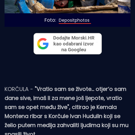
Foto: 
Depositphotos
KORČULA -
"Vratio sam se živote... otjer‘o sam
dane sive, imaš li za mene još ljepote, vratio
sam se opet među žive", citirao je Kemala
Montena ribar s Korčule Ivan Hudulin koji se
želio putem medija zahvaliti ljudima koji su mu
spasili život.