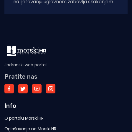
na ljetovanju uglavnom zabavlja skakanjem u
more i uživanjem u sladoledu, osmogodišnji
dječak Finn
Jadranski web portal
Pratite nas
Info
O portalu Morski.HR
Oglašavanje na Morski.HR