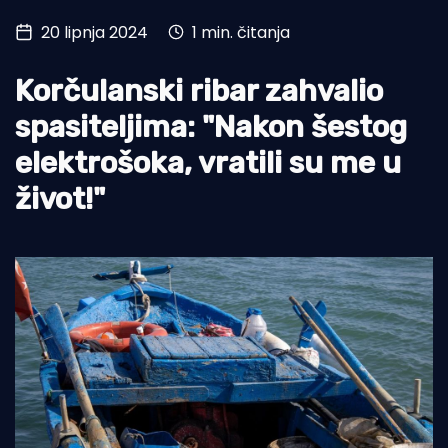
20 lipnja 2024
1 min. čitanja
Turizam i nautika
Pomorstvo
Korčulanski ribar zahvalio
Ribolov
spasiteljima: "Nakon šestog
elektrošoka, vratili su me u
Ekologija
život!"
Tradicija i kultura