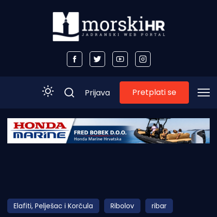
Pretplati se
Prijava
Početna
Morski plus
Morski TV
Obala
Elafiti, Pelješac i Korčula
Ribolov
ribar
Otoci