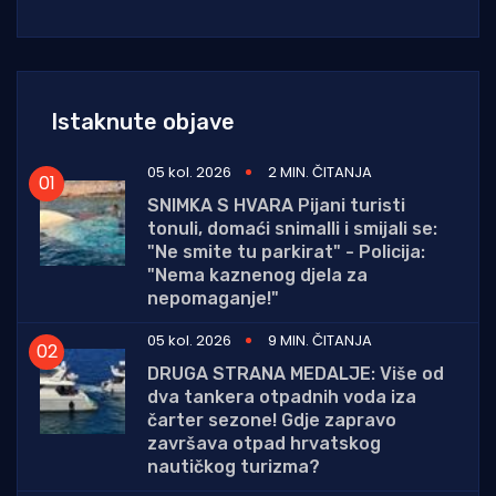
Istaknute objave
05 kol. 2026
2 MIN. ČITANJA
SNIMKA S HVARA Pijani turisti
tonuli, domaći snimalli i smijali se:
"Ne smite tu parkirat" - Policija:
"Nema kaznenog djela za
nepomaganje!"
05 kol. 2026
9 MIN. ČITANJA
DRUGA STRANA MEDALJE: Više od
dva tankera otpadnih voda iza
čarter sezone! Gdje zapravo
završava otpad hrvatskog
nautičkog turizma?