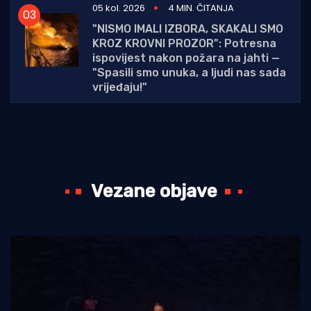
05 kol. 2026
4 MIN. ČITANJA
"NISMO IMALI IZBORA, SKAKALI SMO
KROZ KROVNI PROZOR": Potresna
ispovijest nakon požara na jahti —
"Spasili smo unuka, a ljudi nas sada
vrijeđaju!"
Vezane objave