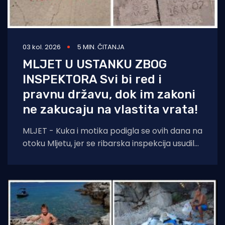
03 kol. 2026
5 MIN. ČITANJA
MLJET U USTANKU ZBOG
INSPEKTORA Svi bi red i
pravnu državu, dok im zakoni
ne zakucaju na vlastita vrata!
MLJET - Kuka i motika podigla se ovih dana na
otoku Mljetu, jer se ribarska inspekcija usudila
iz Šibenika potegnuti skroz