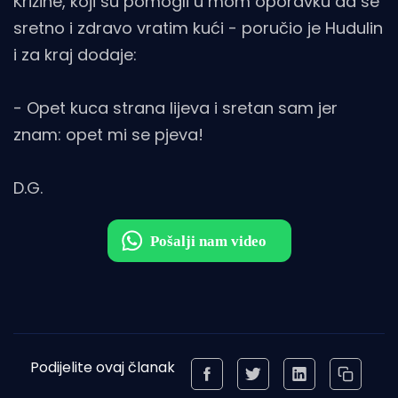
Križine, koji su pomogli u mom oporavku da se
sretno i zdravo vratim kući - poručio je Hudulin
i za kraj dodaje:
- Opet kuca strana lijeva i sretan sam jer
znam: opet mi se pjeva!
D.G.
Podijelite ovaj članak