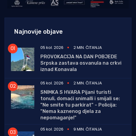
Najnovije objave
05 kol. 2026
2 MIN. ČITANJA
PROVOKACIJA NA DAN POBJEDE
Srpska zastava osvanula na crkvi
iznad Konavala
05 kol. 2026
2 MIN. ČITANJA
SNIMKA S HVARA Pijani turisti
tonuli, domaći snimalli i smijali se:
"Ne smite tu parkirat" - Policija:
"Nema kaznenog djela za
nepomaganje!"
05 kol. 2026
9 MIN. ČITANJA