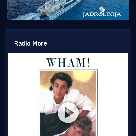
Radio More