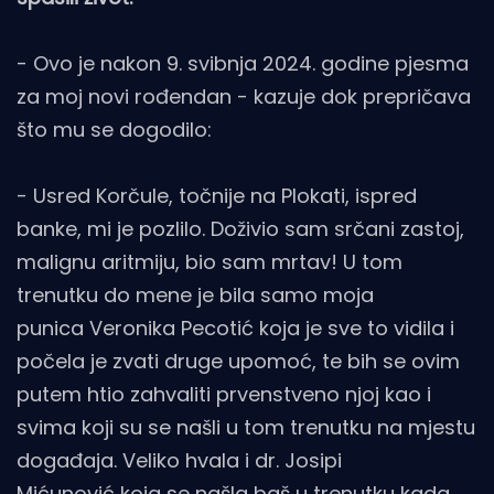
- Ovo je nakon 9. svibnja 2024. godine pjesma
za moj novi rođendan - kazuje dok prepričava
što mu se dogodilo:
- Usred Korčule, točnije na Plokati, ispred
banke, mi je pozlilo. Doživio sam srčani zastoj,
malignu aritmiju, bio sam mrtav! U tom
trenutku do mene je bila samo moja
punica Veronika Pecotić koja je sve to vidila i
počela je zvati druge upomoć, te bih se ovim
putem htio zahvaliti prvenstveno njoj kao i
svima koji su se našli u tom trenutku na mjestu
događaja. Veliko hvala i dr. Josipi
Mićunović koja se našla baš u trenutku kada