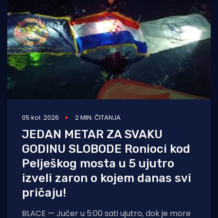
05 kol. 2026
2 MIN. ČITANJA
JEDAN METAR ZA SVAKU
GODINU SLOBODE Ronioci kod
Pelješkog mosta u 5 ujutro
izveli zaron o kojem danas svi
pričaju!
BLACE — Jučer u 5:00 sati ujutro, dok je more