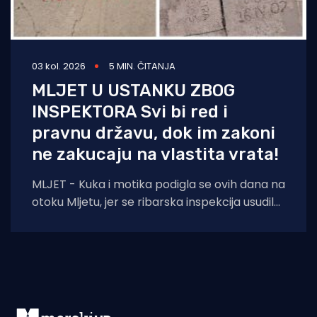
03 kol. 2026
5 MIN. ČITANJA
MLJET U USTANKU ZBOG
INSPEKTORA Svi bi red i
pravnu državu, dok im zakoni
ne zakucaju na vlastita vrata!
MLJET - Kuka i motika podigla se ovih dana na
otoku Mljetu, jer se ribarska inspekcija usudila
iz Šibenika potegnuti skroz