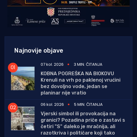
Najnovije objave
07 kol. 2026
3 MIN. ČITANJA
KOBNA POGREŠKA NA BIOKOVU
Krenuli na vrh po paklenoj vrućini
bez dovoljno vode, jedan se
planinar nije vratio
06 kol. 2026
5 MIN. ČITANJA
Vjerski simbol ili provokacija na
granici? Pozadina priče o zastavi s
četiri "S" daleko je mračnija, ali
razotkriva i političare koji tako