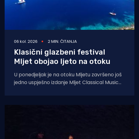
06 kol. 2026
2 MIN. ČITANJA
Klasični glazbeni festival
Mljet obojao ljeto na otoku
U ponedjeljak je na otoku Mljetu završeno još
jedno uspješno izdanje Mljet Classical Music
Festivala, koji je i ovoga ljeta