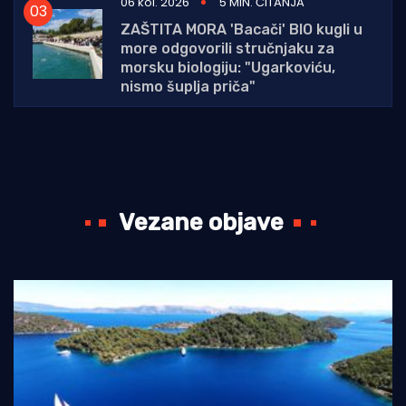
06 kol. 2026
5 MIN. ČITANJA
ZAŠTITA MORA 'Bacači' BIO kugli u
more odgovorili stručnjaku za
morsku biologiju: "Ugarkoviću,
nismo šuplja priča"
Vezane objave