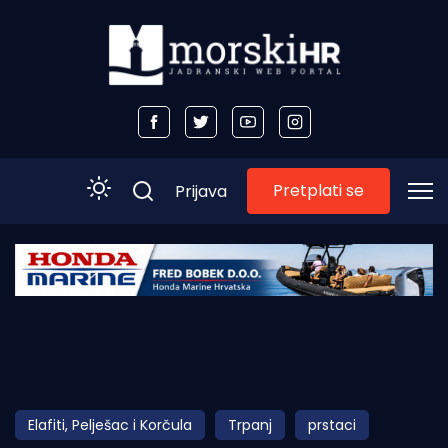
Pretplati se
Prijava
Početna
Morski plus
Morski TV
Obala
Elafiti, Pelješac i Korčula
Trpanj
prstaci
Otoci