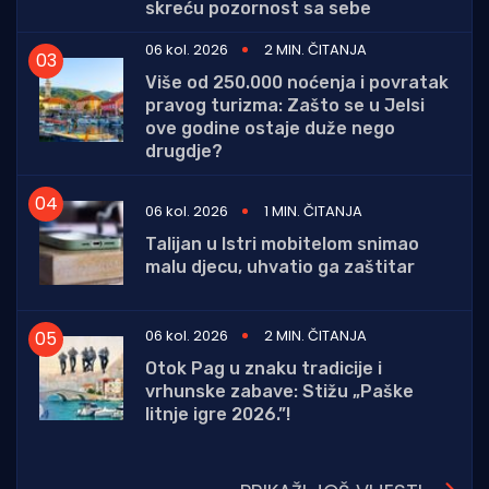
skreću pozornost sa sebe
06 kol. 2026
2 MIN. ČITANJA
Više od 250.000 noćenja i povratak
pravog turizma: Zašto se u Jelsi
ove godine ostaje duže nego
drugdje?
06 kol. 2026
1 MIN. ČITANJA
Talijan u Istri mobitelom snimao
malu djecu, uhvatio ga zaštitar
06 kol. 2026
2 MIN. ČITANJA
Otok Pag u znaku tradicije i
vrhunske zabave: Stižu „Paške
litnje igre 2026.”!