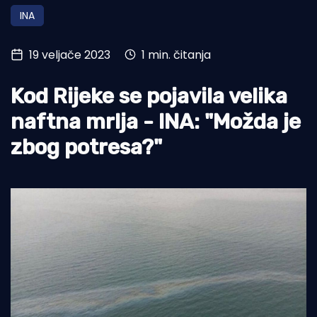
INA
Turizam i nautika
Pomorstvo
19 veljače 2023
1 min. čitanja
Ribolov
Kod Rijeke se pojavila velika
Ekologija
naftna mrlja - INA: "Možda je
Tradicija i kultura
zbog potresa?"