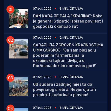
07 kol. 2026
3 MIN. ČITANJA
DAN KADA JE PALA "KRAJINA": Kako
je general Stipetić ispisao povijest i
gospodski okončao rat
07 kol. 2026
2 MIN. ČITANJA
SARAJLIJA ZGROŽEN KRAJNOSTIMA
U MAKARSKOJ: "Ja sam bježao u
poderanim farmerkama, a
ukrajinski tajkuni divljaju u
Poršeima dok im domovina gori!"
07 kol. 2026
3 MIN. ČITANJA
Od sudara i zadnjeg mjesta do
povijesnog srebra: Nevjerojatan
preokret Lađarica u plavom!
07 kol. 2026
6 MIN. ČITANJA