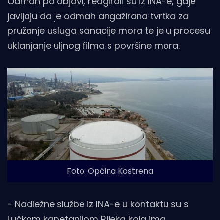
Odmah po objavi, reagirali su iz INA-e, gdje
javljaju da je odmah angažirana tvrtka za
pružanje usluga sanacije mora te je u procesu
uklanjanje uljnog filma s površine mora.
Foto: Općina Kostrena
- Nadležne službe iz INA-e u kontaktu su s
Lučkom kapetanijom Rijeka koja ima