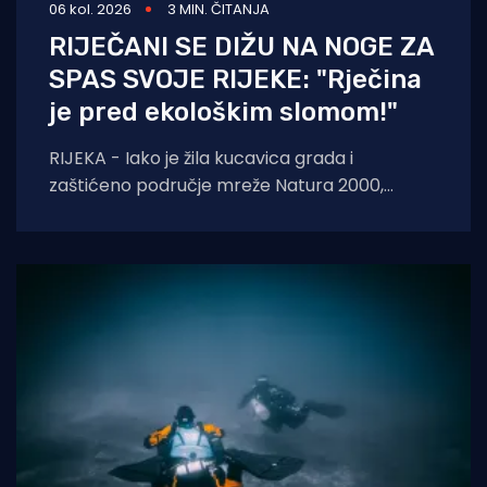
06 kol. 2026
3 MIN. ČITANJA
RIJEČANI SE DIŽU NA NOGE ZA
SPAS SVOJE RIJEKE: "Rječina
je pred ekološkim slomom!"
RIJEKA - Iako je žila kucavica grada i
zaštićeno područje mreže Natura 2000,
Rječina se sustavno uništava i pretvara u
odvodni