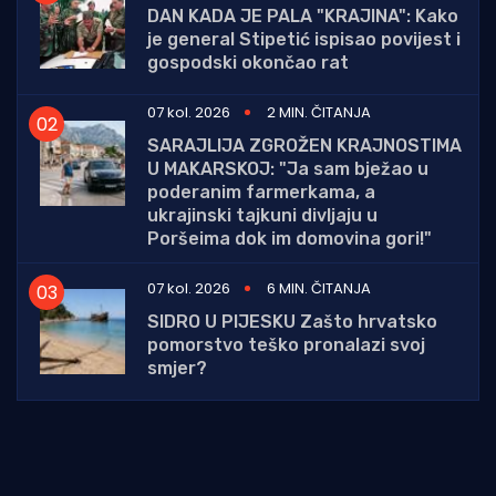
DAN KADA JE PALA "KRAJINA": Kako
je general Stipetić ispisao povijest i
gospodski okončao rat
07 kol. 2026
2 MIN. ČITANJA
SARAJLIJA ZGROŽEN KRAJNOSTIMA
U MAKARSKOJ: "Ja sam bježao u
poderanim farmerkama, a
ukrajinski tajkuni divljaju u
Poršeima dok im domovina gori!"
07 kol. 2026
6 MIN. ČITANJA
SIDRO U PIJESKU Zašto hrvatsko
pomorstvo teško pronalazi svoj
smjer?