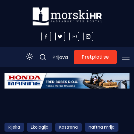
Pretplati se
Prijava
Početna
Morski plus
Morski TV
Obala
Rijeka
Ekologija
Kostrena
naftna mrlja
Otoci