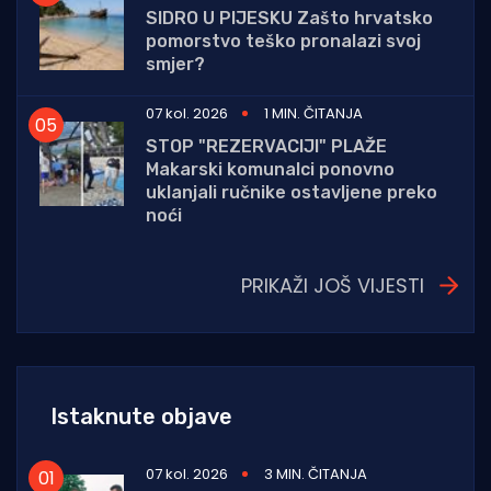
SIDRO U PIJESKU Zašto hrvatsko
pomorstvo teško pronalazi svoj
smjer?
07 kol. 2026
1 MIN. ČITANJA
STOP "REZERVACIJI" PLAŽE
Makarski komunalci ponovno
uklanjali ručnike ostavljene preko
noći
PRIKAŽI JOŠ VIJESTI
Istaknute objave
07 kol. 2026
3 MIN. ČITANJA