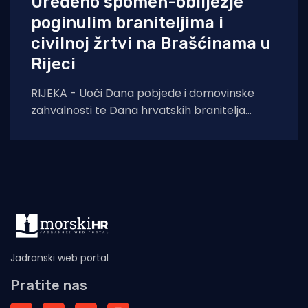
Uređeno spomen-obilježje
poginulim braniteljima i
civilnoj žrtvi na Brašćinama u
Rijeci
RIJEKA - Uoči Dana pobjede i domovinske
zahvalnosti te Dana hrvatskih branitelja
završeni su građevinski radovi na uređenju
spomen-obilježja u
Jadranski web portal
Pratite nas