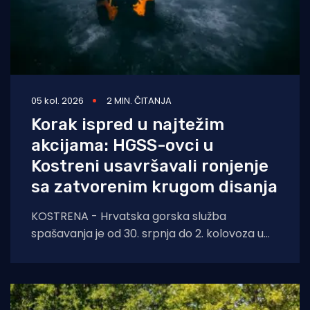
05 kol. 2026
2 MIN. ČITANJA
Korak ispred u najtežim
akcijama: HGSS-ovci u
Kostreni usavršavali ronjenje
sa zatvorenim krugom disanja
KOSTRENA - Hrvatska gorska služba
spašavanja je od 30. srpnja do 2. kolovoza u
Kostreni uspješno provela crossover tečaj
ronjenja za