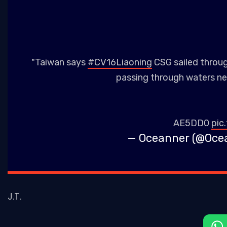
"Taiwan says
#CV16Liaoning
CSG sailed through
passing through waters nea
AE5DD0
pic
— Oceanner (@Oce
J.T.