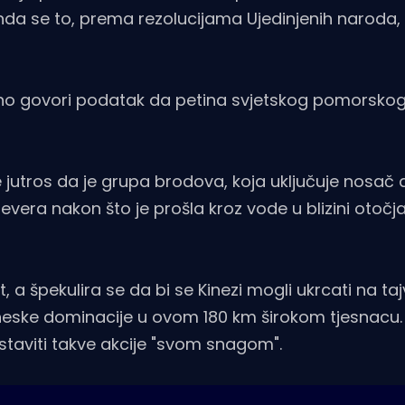
nda se to, prema rezolucijama Ujedinjenih naroda
ovoljno govori podatak da petina svjetskog pomorsk
e jutros da je grupa brodova, koja uključuje nosač 
jevera nakon što je prošla kroz vode u blizini otočj
, a špekulira se da bi se Kinezi mogli ukrcati na ta
kineske dominacije u ovom 180 km širokom tjesnacu.
ustaviti takve akcije "svom snagom".