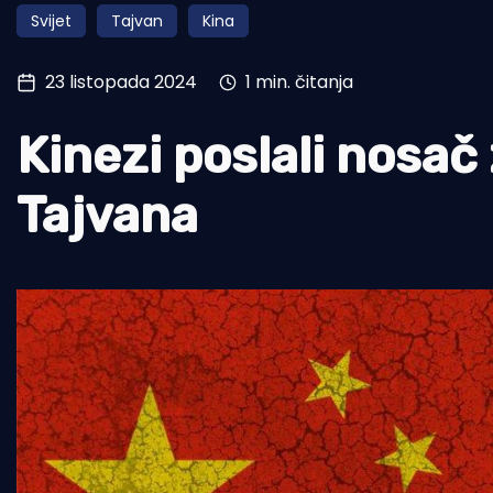
Svijet
Tajvan
Kina
Pomorstvo
Ribolov
23 listopada 2024
1 min. čitanja
Ekologija
Kinezi poslali nosač
Tradicija i kultura
Tajvana