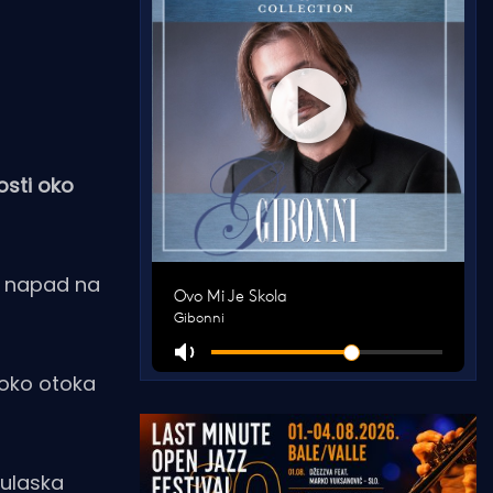
osti oko
te napad na
 oko otoka
 ulaska