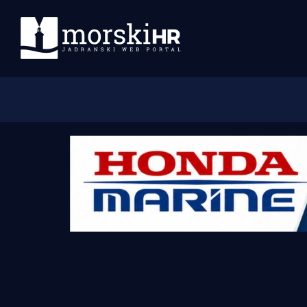
Početna
Morski plus
Morski TV
Obala
Otoci
Turizam i nautika