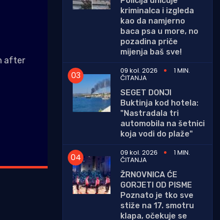
Policija uhićuje
kriminalca i izgleda
kao da namjerno
baca psa u more, no
pozadina priče
mijenja baš sve!
n after
09 kol. 2026
1 MIN.
ČITANJA
SEGET DONJI
Buktinja kod hotela:
"Nastradala tri
automobila na šetnici
koja vodi do plaže"
09 kol. 2026
1 MIN.
ČITANJA
ŽRNOVNICA ĆE
GORJETI OD PISME
Poznato je tko sve
stiže na 17. smotru
klapa, očekuje se