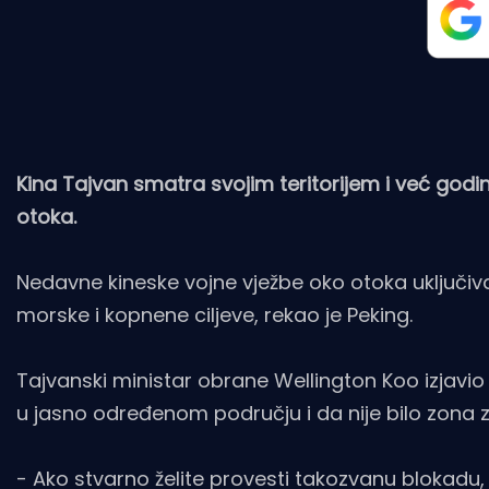
Kina Tajvan smatra svojim teritorijem i već god
otoka.
Nedavne kineske vojne vježbe oko otoka uključiva
morske i kopnene ciljeve, rekao je Peking.
Tajvanski ministar obrane Wellington Koo izjavio
u jasno određenom području i da nije bilo zona z
- Ako stvarno želite provesti takozvanu bloka