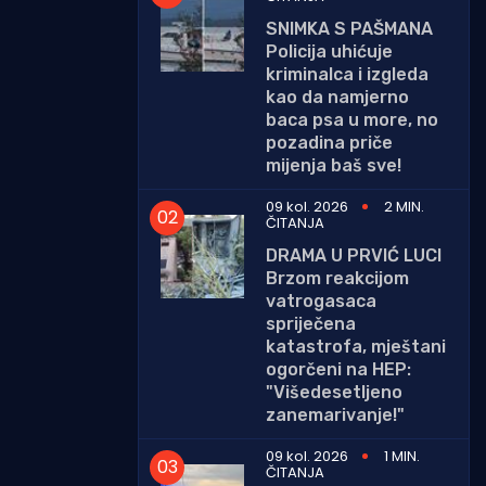
SNIMKA S PAŠMANA
Policija uhićuje
kriminalca i izgleda
kao da namjerno
baca psa u more, no
pozadina priče
mijenja baš sve!
09 kol. 2026
2 MIN.
ČITANJA
DRAMA U PRVIĆ LUCI
Brzom reakcijom
vatrogasaca
spriječena
katastrofa, mještani
ogorčeni na HEP:
"Višedesetljeno
zanemarivanje!"
09 kol. 2026
1 MIN.
ČITANJA