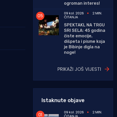
ogroman interes!
09 kol. 2026
2 MIN.
ČITANJA
SPEKTAKL NA TRGU
SRI SELA: 45 godina
čiste emocije,
dišpeta i pisme koja
je Bibinje digla na
noge!
PRIKAŽI JOŠ VIJESTI
Istaknute objave
09 kol. 2026
2 MIN.
ČITANJA