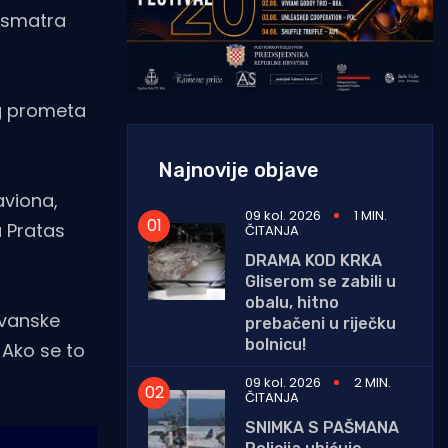
, smatra
og prometa
Najnovije objave
aviona,
09 kol. 2026
1 MIN.
a Pratas
ČITANJA
DRAMA KOD KRKA
Gliserom se zabili u
obalu, hitno
jvanske
prebačeni u riječku
bolnicu!
 Ako se to
09 kol. 2026
2 MIN.
ČITANJA
SNIMKA S PAŠMANA