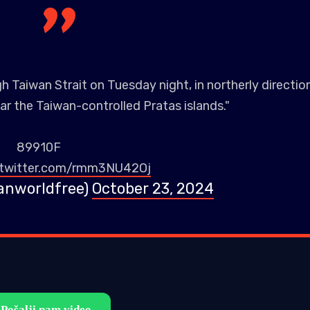
 Taiwan Strait on Tuesday night, in northerly directio
r the Taiwan-controlled Pratas islands."
89910F
.twitter.com/rmm3NU42Oj
anworldfree)
October 23, 2024