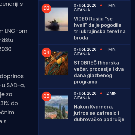
enariji s
07 kol. 2026
1 MIN.
ČITANJA
VIDEO Rusija "se
hvali" da je pogodila
čkim LNG-om
tri ukrajinska teretna
broda
ržištu
2030.
07 kol. 2026
1 MIN.
ČITANJA
STOBREČ Ribarska
večer, procesija i dva
 doprinos
dana glazbenog
programa
-u SAD-a,
07 kol. 2026
2 MIN.
je za
ČITANJA
 31% do
Nakon Kvarnera,
očnim
jutros se zatreslo i
dubrovačko područje
e s