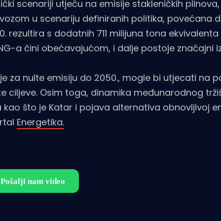
ički scenariji utječu na emisije stakleničkih plinova
vozom u scenariju definiranih politika, povećana 
rezultira s dodatnih 711 milijuna tona ekvivalenta
G-a čini obećavajućom, i dalje postoje značajni iz
je za nulte emisiju do 2050., mogle bi utjecati na p
e ciljeve. Osim toga, dinamika međunarodnog tržiš
ao što je Katar i pojava alternativa obnovljivoj ene
rtal
Energetika.