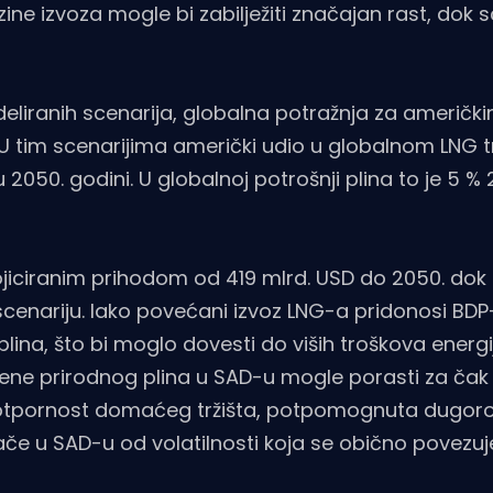
e izvoza mogle bi zabilježiti značajan rast, dok sc
modeliranih scenarija, globalna potražnja za ameri
. U tim scenarijima američki udio u globalnom LNG t
050. godini. U globalnoj potrošnji plina to je 5 % 
ojiciranim prihodom od 419 mlrd. USD do 2050. dok
cenariju. Iako povećani izvoz LNG-a pridonosi BDP
lina, što bi moglo dovesti do viših troškova energi
ijene prirodnog plina u SAD-u mogle porasti za čak
m, otpornost domaćeg tržišta, potpomognuta dugor
ošače u SAD-u od volatilnosti koja se obično povezuj