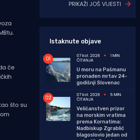
PRIKAŽI JOŠ VIJESTI
u
zvoza
MBtu.
Istaknute objave
07 kol. 2026
1 MIN.
ČITANJA
 da će
U moru na Pašmanu
ičkih
pronađen mrtav 24-
godišnji Slovenac
07 kol. 2026
5 MIN.
ČITANJA
kao što su
Veličanstven prizor
čnom
na morskim vratima
prema Kornatima:
Nadbiskup Zgrablić
blagoslovio jedan od