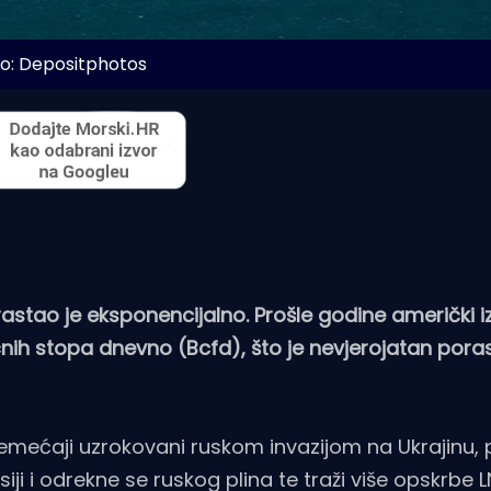
o: Depositphotos
rastao je eksponencijalno. Prošle godine američki i
ičnih stopa dnevno (Bcfd), što je nevjerojatan pora
emećaji uzrokovani ruskom invazijom na Ukrajinu, 
ji i odrekne se ruskog plina te traži više opskrbe