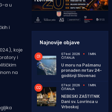
NG-a u
kih i
Najnovije objave
24.), koje
07 kol. 2026
1 MIN.
oratory i
ČITANJA
litičkim
U moru na Pašmanu
pronađen mrtav 24-
linom na
godišnji Slovenac
07 kol. 2026
1 MIN.
ČITANJA
NEBESKI ZAŠTITNIK
Dani sv. Lovrinca u
Vrboskoj
gljika