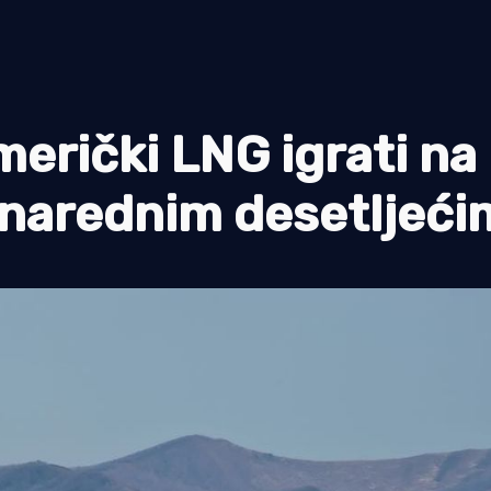
merički LNG igrati na
 narednim desetljeć