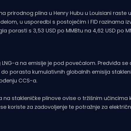
jena prirodnog plina u Henry Hubu u Louisiani raste 
odelom, u usporedbi s postojećim i FID razinama i
ogla porasti s 3,53 USD po MMBtu na 4,62 USD po M
og LNG-a na emisije je pod povećalom. Predviđa se
do porasta kumulativnih globalnih emisija staklen
uvođenju CCS-a.
a na stakleničke plinove ovise o tržišnim učincima 
 se koriste za zadovoljenje te potražnje za elektri