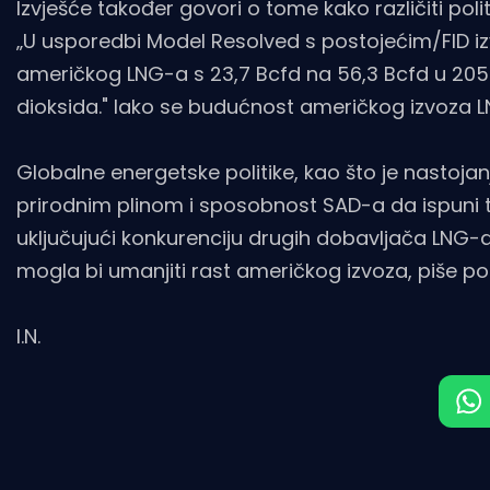
Izvješće također govori o tome kako različiti polit
„U usporedbi Model Resolved s postojećim/FID iz
američkog LNG-a s 23,7 Bcfd na 56,3 Bcfd u 2050. 
dioksida." Iako se budućnost američkog izvoza LN
Globalne energetske politike, kao što je nastojan
prirodnim plinom i sposobnost SAD-a da ispuni t
uključujući konkurenciju drugih dobavljača LNG-a k
mogla bi umanjiti rast američkog izvoza, piše po
I.N.