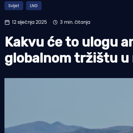
Svijet
LNG
Pomorstvo
Ribolov
12 siječnja 2025
3 min. čitanja
Ekologija
Kakvu će to ulogu a
Tradicija i kultura
globalnom tržištu u