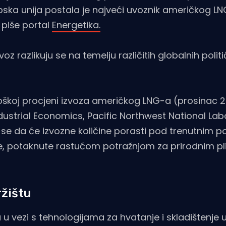
pska unija postala je najveći uvoznik američkog L
 piše portal
Energetika.
z razlikuju se na temelju različitih globalnih politič
oškoj procjeni izvoza američkog LNG-a (prosinac 20
dustrial Economics, Pacific Northwest National Lab
e da će izvozne količine porasti pod trenutnim po
ne, potaknute rastućom potražnjom za prirodnim p
ržištu
 vezi s tehnologijama za hvatanje i skladištenje u