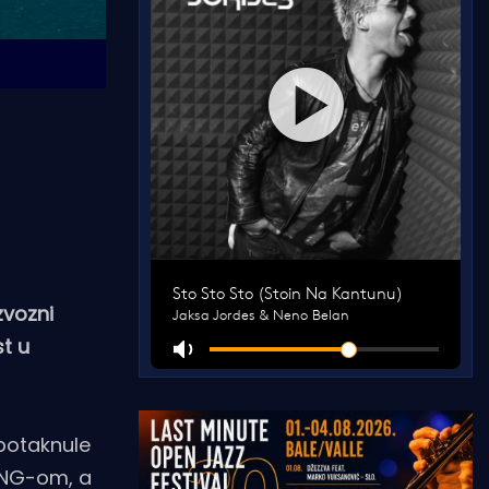
zvozni
st u
potaknule
 LNG-om, a