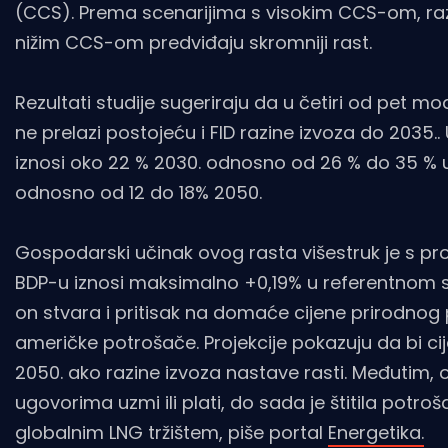
(CCS). Prema scenarijima s visokim CCS-om, razin
nižim CCS-om predviđaju skromniji rast.
Rezultati studije sugeriraju da u četiri od pet 
ne prelazi postojeću i FID razine izvoza do 2035.
iznosi oko 22 % 2030. odnosno od 26 % do 35 % u 2
odnosno od 12 do 18% 2050.
Gospodarski učinak ovog rasta višestruk je s pr
BDP-u iznosi maksimalno +0,19% u referentnom s
on stvara i pritisak na domaće cijene prirodnog p
američke potrošače. Projekcije pokazuju da bi c
2050. ako razine izvoza nastave rasti. Međuti
ugovorima uzmi ili plati, do sada je štitila potr
globalnim LNG tržištem, piše portal
Energetika.