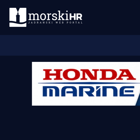
Početna
Morski plus
Morski TV
Obala
Otoci
Turizam i nautika