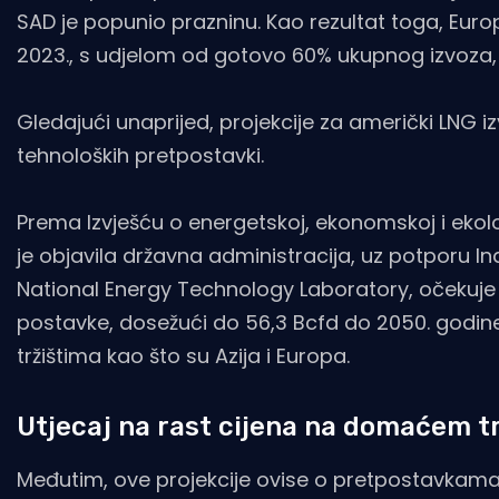
SAD je popunio prazninu. Kao rezultat toga, Euro
2023., s udjelom od gotovo 60% ukupnog izvoza,
Gledajući unaprijed, projekcije za američki LNG izvo
tehnoloških pretpostavki.
Prema Izvješću o energetskoj, ekonomskoj i ekol
je objavila državna administracija, uz potporu In
National Energy Technology Laboratory, očekuje s
postavke, dosežući do 56,3 Bcfd do 2050. godi
tržištima kao što su Azija i Europa.
Utjecaj na rast cijena na domaćem t
Međutim, ove projekcije ovise o pretpostavkama u