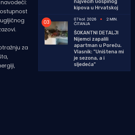
najvećih Gospinog
, navodeći:
kipova u Hrvatskoj
dostupnost
07 kol. 2026
2 MIN.
 ugljičnog
ČITANJA
azovi.
ŠOKANTNI DETALJI
Nijemci zapalili
apartman u Poreču.
otražnju za
Vlasnik: "Uništena mi
ta,
je sezona, a i
sljedeća"
rgiji,