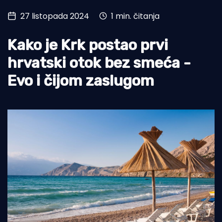
27 listopada 2024
1 min. čitanja
Turizam i nautika
Pomorstvo
Kako je Krk postao prvi
Ribolov
hrvatski otok bez smeća -
Evo i čijom zaslugom
Ekologija
Tradicija i kultura