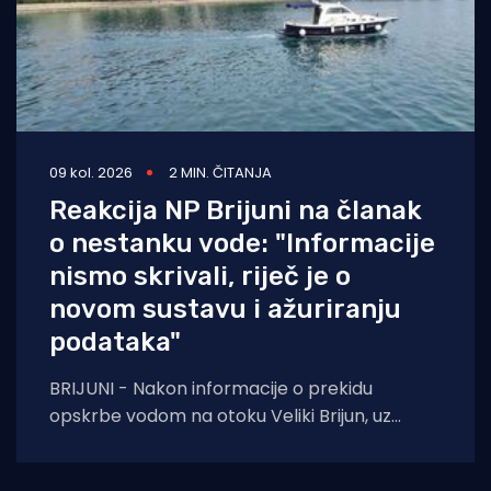
09 kol. 2026
2 MIN. ČITANJA
Reakcija NP Brijuni na članak
o nestanku vode: "Informacije
nismo skrivali, riječ je o
novom sustavu i ažuriranju
podataka"
BRIJUNI - Nakon informacije o prekidu
opskrbe vodom na otoku Veliki Brijun, uz
članak na portalu Morski HR koji otkriva da