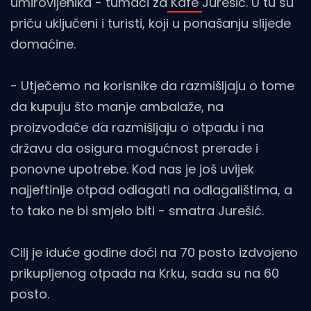
umirovljenika - tumači za
Kafe
Jurešić. U tu su
priču uključeni i turisti, koji u ponašanju slijede
domaćine.
- Utječemo na korisnike da razmišljaju o tome
da kupuju što manje ambalaže, na
proizvođače da razmišljaju o otpadu i na
državu da osigura mogućnost prerade i
ponovne upotrebe. Kod nas je još uvijek
najjeftinije otpad odlagati na odlagalištima, a
to tako ne bi smjelo biti - smatra Jurešić.
Cilj je iduće godine doći na 70 posto izdvojeno
prikupljenog otpada na Krku, sada su na 60
posto.