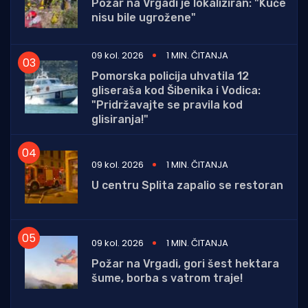
Požar na Vrgadi je lokaliziran: "Kuće
nisu bile ugrožene"
09 kol. 2026
1 MIN. ČITANJA
Pomorska policija uhvatila 12
gliseraša kod Šibenika i Vodica:
"Pridržavajte se pravila kod
glisiranja!"
09 kol. 2026
1 MIN. ČITANJA
U centru Splita zapalio se restoran
09 kol. 2026
1 MIN. ČITANJA
Požar na Vrgadi, gori šest hektara
šume, borba s vatrom traje!