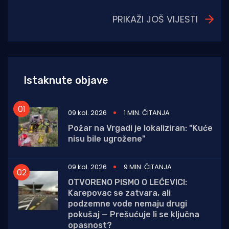
PRIKAŽI JOŠ VIJESTI
Istaknute objave
09 kol. 2026
1 MIN. ČITANJA
Požar na Vrgadi je lokaliziran: "Kuće
nisu bile ugrožene"
09 kol. 2026
9 MIN. ČITANJA
OTVORENO PISMO O LEĆEVICI:
Karepovac se zatvara, ali
podzemne vode nemaju drugi
pokušaj — Prešućuje li se ključna
opasnost?