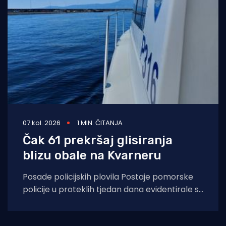
07 kol. 2026
1 MIN. ČITANJA
Čak 61 prekršaj glisiranja
blizu obale na Kvarneru
Posade policijskih plovila Postaje pomorske
policije u proteklih tjedan dana evidentirale su
61 prekršaj nedozvoljenog glisiranja, odnosno
glisiranja na udaljenosti