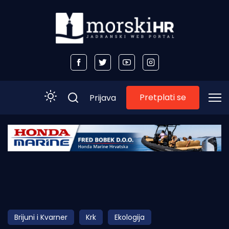
Pretplati se
Prijava
Početna
Morski plus
Morski TV
Obala
Brijuni i Kvarner
Krk
Ekologija
Otoci