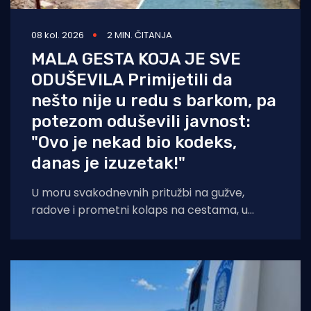
08 kol. 2026
2 MIN. ČITANJA
MALA GESTA KOJA JE SVE
ODUŠEVILA Primijetili da
nešto nije u redu s barkom, pa
potezom oduševili javnost:
"Ovo je nekad bio kodeks,
danas je izuzetak!"
U moru svakodnevnih pritužbi na gužve,
radove i prometni kolaps na cestama, u
popularnoj Facebook grupi "Problemi u
prometu