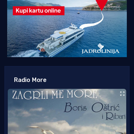
Radio More