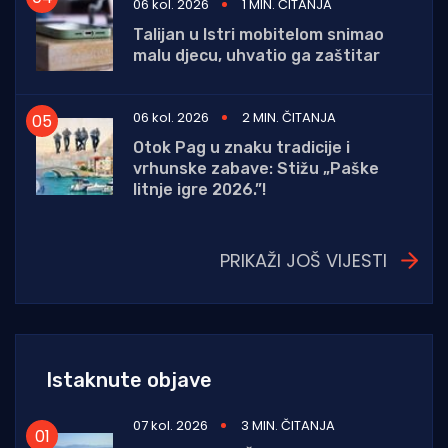
06 kol. 2026
1 MIN. ČITANJA
Talijan u Istri mobitelom snimao
malu djecu, uhvatio ga zaštitar
06 kol. 2026
2 MIN. ČITANJA
Otok Pag u znaku tradicije i
vrhunske zabave: Stižu „Paške
litnje igre 2026.”!
PRIKAŽI JOŠ VIJESTI
Istaknute objave
07 kol. 2026
3 MIN. ČITANJA