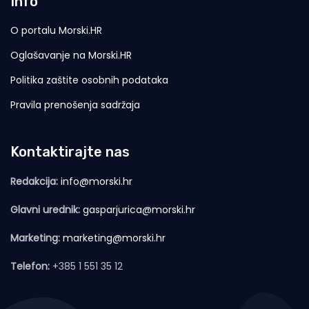
Info
O portalu Morski.HR
Oglašavanje na Morski.HR
Politika zaštite osobnih podataka
Pravila prenošenja sadržaja
Kontaktirajte nas
Redakcija:
info@morski.hr
Glavni urednik:
gasparjurica@morski.hr
Marketing:
marketing@morski.hr
Telefon:
+385 1 551 35 12