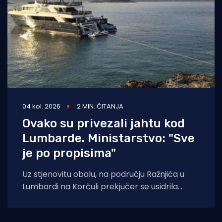
04 kol. 2026
2 MIN. ČITANJA
Ovako su privezali jahtu kod
Lumbarde. Ministarstvo: "Sve
je po propisima"
Uz stjenovitu obalu, na području Ražnjića u
Lumbardi na Korčuli prekjučer se usidrila
jahta. Index piše da je riječ je