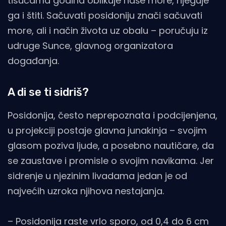
tisućama godina oblikuje naše more, njeguje
ga i štiti. Sačuvati posidoniju znači sačuvati
more, ali i način života uz obalu – poručuju iz
udruge Sunce, glavnog organizatora
događanja.
A di se ti sidriš?
Posidonija, često neprepoznata i podcijenjena,
u projekciji postaje glavna junakinja – svojim
glasom poziva ljude, a posebno nautičare, da
se zaustave i promisle o svojim navikama. Jer
sidrenje u njezinim livadama jedan je od
najvećih uzroka njihova nestajanja.
– Posidonija raste vrlo sporo, od 0,4 do 6 cm