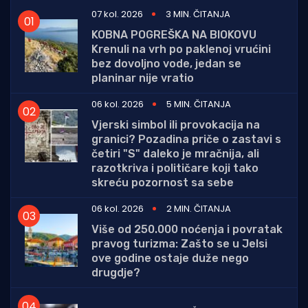
07 kol. 2026
3 MIN. ČITANJA
KOBNA POGREŠKA NA BIOKOVU
Krenuli na vrh po paklenoj vrućini
bez dovoljno vode, jedan se
planinar nije vratio
06 kol. 2026
5 MIN. ČITANJA
Vjerski simbol ili provokacija na
granici? Pozadina priče o zastavi s
četiri "S" daleko je mračnija, ali
razotkriva i političare koji tako
skreću pozornost sa sebe
06 kol. 2026
2 MIN. ČITANJA
Više od 250.000 noćenja i povratak
pravog turizma: Zašto se u Jelsi
ove godine ostaje duže nego
drugdje?