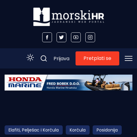
Pretplati se
Prijava
Početna
Morski plus
Morski TV
Obala
Elafiti, Pelješac i Korčula
Korčula
Posidonija
Otoci