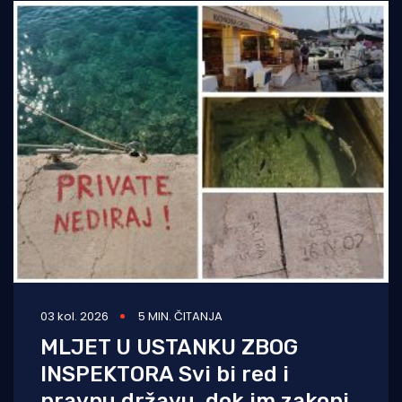
03 kol. 2026
5 MIN. ČITANJA
MLJET U USTANKU ZBOG
INSPEKTORA Svi bi red i
pravnu državu, dok im zakoni