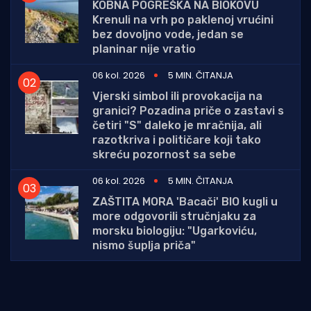
KOBNA POGREŠKA NA BIOKOVU
Krenuli na vrh po paklenoj vrućini
bez dovoljno vode, jedan se
planinar nije vratio
06 kol. 2026
5 MIN. ČITANJA
Vjerski simbol ili provokacija na
granici? Pozadina priče o zastavi s
četiri "S" daleko je mračnija, ali
razotkriva i političare koji tako
skreću pozornost sa sebe
06 kol. 2026
5 MIN. ČITANJA
ZAŠTITA MORA 'Bacači' BIO kugli u
more odgovorili stručnjaku za
morsku biologiju: "Ugarkoviću,
nismo šuplja priča"