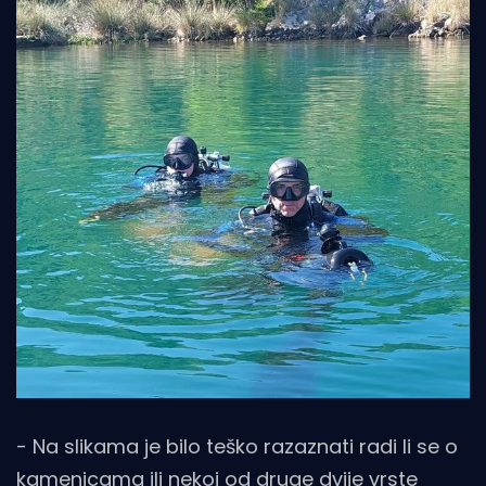
- Na slikama je bilo teško razaznati radi li se o
kamenicama ili nekoj od druge dvije vrste