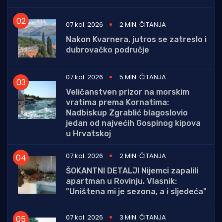
07 kol. 2026
2 MIN. ČITANJA
Nakon Kvarnera, jutros se zatreslo i
dubrovačko područje
07 kol. 2026
5 MIN. ČITANJA
Veličanstven prizor na morskim
vratima prema Kornatima:
Nadbiskup Zgrablić blagoslovio
jedan od najvećih Gospinog kipova
u Hrvatskoj
07 kol. 2026
2 MIN. ČITANJA
ŠOKANTNI DETALJI Nijemci zapalili
apartman u Rovinju. Vlasnik:
"Uništena mi je sezona, a i sljedeća"
07 kol. 2026
3 MIN. ČITANJA