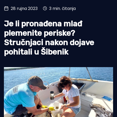
28 rujna 2023
3 min. čitanja
Turizam i nautika
Pomorstvo
Je li pronađena mlađ
Ribolov
plemenite periske?
Stručnjaci nakon dojave
Ekologija
pohitali u Šibenik
Tradicija i kultura