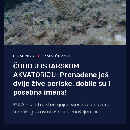
01 kol. 2026
2 MIN. ČITANJA
ČUDO U ISTARSKOM
AKVATORIJU: Pronađene još
dvije žive periske, dobile su i
posebna imena!
PULA – Iz Istre stižu sjajne vijesti za očuvanje
morskog ekosustava: u tamošnjem su
akvatoriju otkrivena još dva živa primjerka
kritično