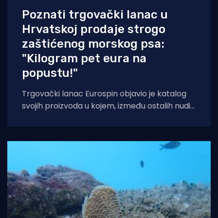
Poznati trgovački lanac u
Hrvatskoj prodaje strogo
zaštićenog morskog psa:
"Kilogram pet eura na
popustu!"
Trgovački lanac Eurospin objavio je katalog
svojih proizvoda u kojem, između ostalih nudi
filete morskog psa modrulja, koji je u