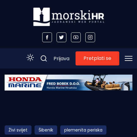
Pretplati se
Prijava
Početna
Morski plus
Morski TV
Obala
Živi svijet
Šibenik
plemenita periska
Otoci