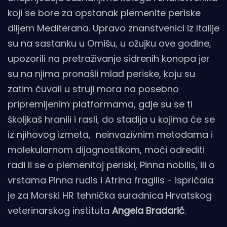
koji se bore za opstanak plemenite periske
diljem Mediterana. Upravo znanstvenici iz Italije
su na sastanku u Omišu, u ožujku ove godine,
upozorili na pretraživanje sidrenih konopa jer
su na njima pronašli mlađ periske, koju su
zatim čuvali u struji mora na posebno
pripremljenim platformama, gdje su se ti
školjkaš hranili i rasli, do stadija u kojima će se
iz njihovog izmeta, neinvazivnim metodama i
molekularnom dijagnostikom, moći odrediti
radi li se o plemenitoj periski, Pinna nobilis, ili o
vrstama Pinna rudis i Atrina fragilis - ispričala
je za Morski HR tehnička suradnica Hrvatskog
veterinarskog instituta
Angela Bradarić
.