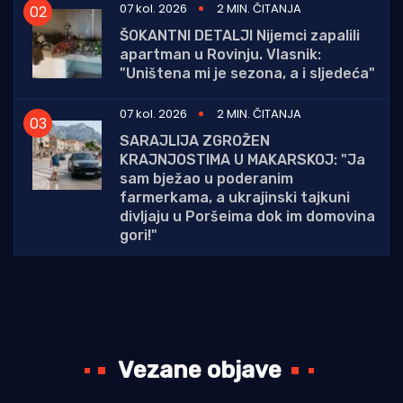
07 kol. 2026
2 MIN. ČITANJA
ŠOKANTNI DETALJI Nijemci zapalili
apartman u Rovinju. Vlasnik:
"Uništena mi je sezona, a i sljedeća"
07 kol. 2026
2 MIN. ČITANJA
SARAJLIJA ZGROŽEN
KRAJNJOSTIMA U MAKARSKOJ: "Ja
sam bježao u poderanim
farmerkama, a ukrajinski tajkuni
divljaju u Poršeima dok im domovina
gori!"
Vezane objave