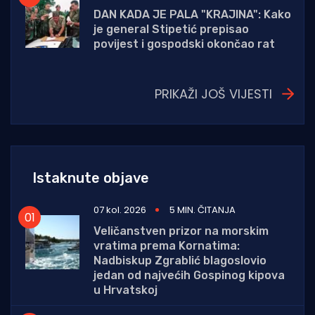
DAN KADA JE PALA "KRAJINA": Kako
je general Stipetić prepisao
povijest i gospodski okončao rat
PRIKAŽI JOŠ VIJESTI
Istaknute objave
07 kol. 2026
5 MIN. ČITANJA
Veličanstven prizor na morskim
vratima prema Kornatima:
Nadbiskup Zgrablić blagoslovio
jedan od najvećih Gospinog kipova
u Hrvatskoj