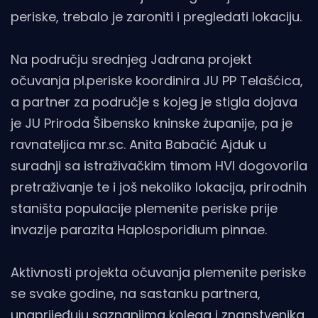
periske, trebalo je zaroniti i pregledati lokaciju.
Na području srednjeg Jadrana projekt
očuvanja pl.periske koordinira JU PP Telašćica,
a partner za područje s kojeg je stigla dojava
je JU Priroda Šibensko kninske żupanije, pa je
ravnateljica mr.sc. Anita Babačić Ajduk u
suradnji sa istraživačkim timom HVI dogovorila
pretraživanje te i još nekoliko lokacija, prirodnih
staništa populacije plemenite periske prije
invazije parazita Haplosporidium pinnae.
Aktivnosti projekta očuvanja plemenite periske
se svake godine, na sastanku partnera,
unaprijeđuju saznanjima kolega i znanstvenika