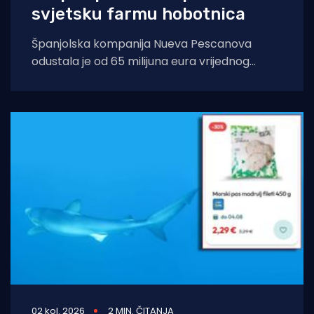
svjetsku farmu hobotnica
Španjolska kompanija Nueva Pescanova
odustala je od 65 milijuna eura vrijednog
projekta na Kanarskim otocima. Odluka
dolazi nakon petogodišnje pravne
02 kol. 2026
2 MIN. ČITANJA