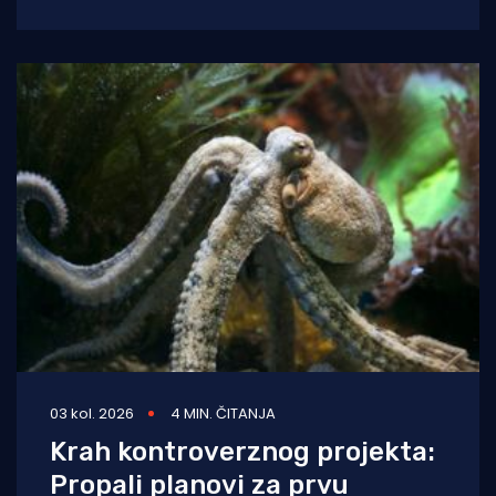
balavaca do samog izvora
03 kol. 2026
4 MIN. ČITANJA
Krah kontroverznog projekta:
Propali planovi za prvu