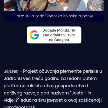
Foto: JU Priroda Šibensko kninske żupanije
ŠIBENIK -
Projekt očuvanja plemenite periske u
Jadranu već treću godinu za redom putem
platforme ministarstva gospodarstva i
održivog razvoja pod nazivom "Jeste li ih
vidjeli?" educira širu javnost o ovoj zaštićenoj i
ugroženoj vrsti.