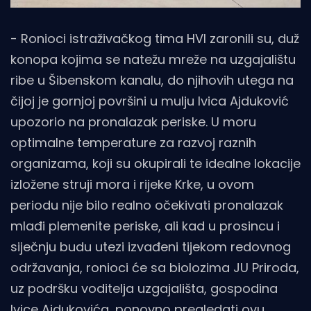
- Ronioci istraživačkog tima HVI zaronili su, duž
konopa kojima se natežu mreže na uzgajalištu
ribe u Šibenskom kanalu, do njihovih utega na
čijoj je gornjoj površini u mulju Ivica Ajduković
upozorio na pronalazak periske. U moru
optimalne temperature za razvoj raznih
organizama, koji su okupirali te idealne lokacije
izložene struji mora i rijeke Krke, u ovom
periodu nije bilo realno očekivati pronalazak
mlađi plemenite periske, ali kad u prosincu i
siječnju budu utezi izvađeni tijekom redovnog
održavanja, ronioci će sa biolozima JU Priroda,
uz podršku voditelja uzgajališta, gospodina
Ivice Ajdukovića, ponovno pregledati ovu