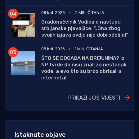
08 kol. 2026
2 MIN. ČITANJA
Gradonačelnik Vodica o nastupu
srbijanske pjevačice: "„Ona zbog
svojih izjava ovdje nije dobrodošla!“
08 kol. 2026
1 MIN. ČITANJA
ŠTO SE DOGAĐA NA BRIJUNIMA? Iz
NP tvrde da nisu znali za nestanak
vode, a evo što su brzo obrisali s
interneta!
PRIKAŽI JOŠ VIJESTI
Istaknute objave