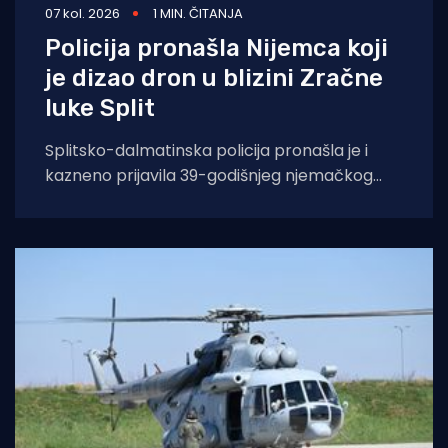
07 kol. 2026
1 MIN. ČITANJA
Policija pronašla Nijemca koji
je dizao dron u blizini Zračne
luke Split
Splitsko-dalmatinska policija pronašla je i
kazneno prijavila 39-godišnjeg njemačkog
državljanina osumnjičenog za nedopušteno
upravljanje dronom u zabranjenim zonama