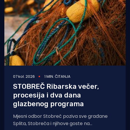
07 kol. 2026
1 MIN. ČITANJA
STOBREČ Ribarska večer,
procesija i dva dana
glazbenog programa
Mjesni odbor Stobreč poziva sve građane
Splita, Stobreča i njihove goste na