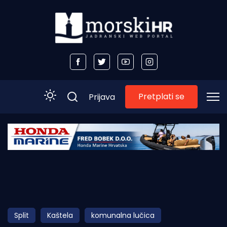
Pretplati se
Prijava
Početna
Morski plus
Morski TV
Obala
Split
Kaštela
komunalna lučica
Otoci