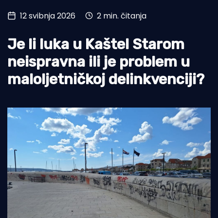
12 svibnja 2026
2 min. čitanja
Turizam i nautika
Pomorstvo
Je li luka u Kaštel Starom
Ribolov
neispravna ili je problem u
maloljetničkoj delinkvenciji?
Ekologija
Tradicija i kultura