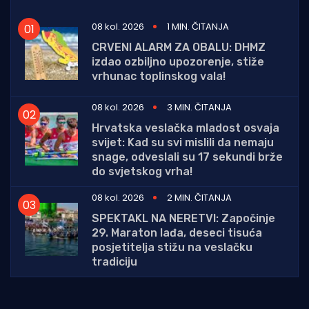
08 kol. 2026
1 MIN. ČITANJA
CRVENI ALARM ZA OBALU: DHMZ
izdao ozbiljno upozorenje, stiže
vrhunac toplinskog vala!
08 kol. 2026
3 MIN. ČITANJA
Hrvatska veslačka mladost osvaja
svijet: Kad su svi mislili da nemaju
snage, odveslali su 17 sekundi brže
do svjetskog vrha!
08 kol. 2026
2 MIN. ČITANJA
SPEKTAKL NA NERETVI: Započinje
29. Maraton lađa, deseci tisuća
posjetitelja stižu na veslačku
tradiciju