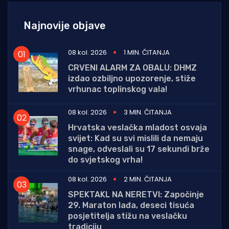
Najnovije objave
08 kol. 2026
1 MIN. ČITANJA
CRVENI ALARM ZA OBALU: DHMZ
izdao ozbiljno upozorenje, stiže
vrhunac toplinskog vala!
08 kol. 2026
3 MIN. ČITANJA
Hrvatska veslačka mladost osvaja
svijet: Kad su svi mislili da nemaju
snage, odveslali su 17 sekundi brže
do svjetskog vrha!
08 kol. 2026
2 MIN. ČITANJA
SPEKTAKL NA NERETVI: Započinje
29. Maraton lađa, deseci tisuća
posjetitelja stižu na veslačku
tradiciju