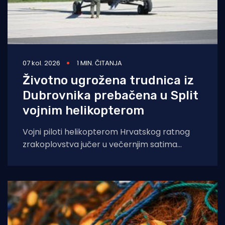
07 kol. 2026
1 MIN. ČITANJA
Životno ugrožena trudnica iz
Dubrovnika prebačena u Split
vojnim helikopterom
Vojni piloti helikopterom Hrvatskog ratnog
zrakoplovstva jučer u večernjim satima
prevezli su životno ugroženu trudnicu iz Opće
bolnice Dubrovnik u