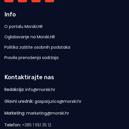
Info
O portalu Morski.HR
Oglašavanje na Morski.HR
Politika zaštite osobnih podataka
Pravila prenošenja sadržaja
Kontaktirajte nas
Redakcija:
info@morski.hr
Glavni urednik:
gasparjurica@morski.hr
Marketing:
marketing@morski.hr
Telefon:
+385 1 551 35 12