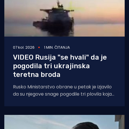
07 kol. 2026
1 MIN. ČITANJA
VIDEO Rusija "se hvali" da je
pogodila tri ukrajinska
teretna broda
Rusko Ministarstvo obrane u petak je izjavilo
da su njegove snage pogodile tri plovila koja
su se "koristila za