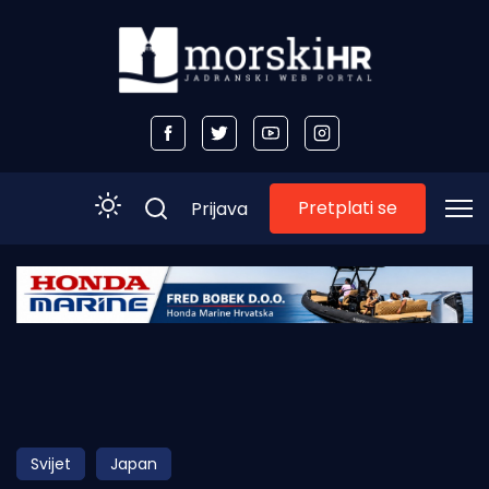
Pretplati se
Prijava
Početna
Morski plus
Morski TV
Obala
Svijet
Japan
Otoci