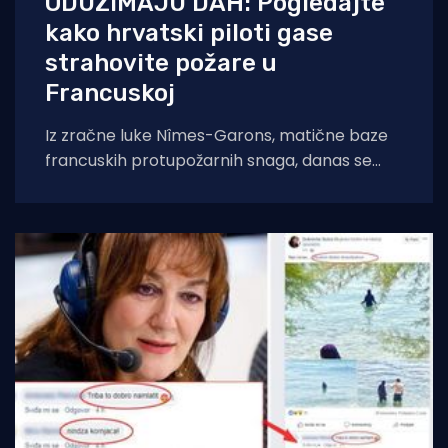
ODUZIMAJU DAH: Pogledajte
kako hrvatski piloti gase
strahovite požare u
Francuskoj
Iz zračne luke Nîmes-Garons, matične baze
francuskih protupožarnih snaga, danas se
javio kapetan hrvatske posade Canadaira
bojnik Igor Mindoljević: