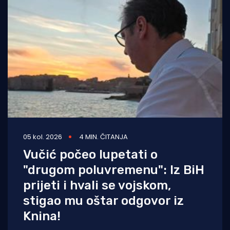
05 kol. 2026
4 MIN. ČITANJA
Vučić počeo lupetati o
"drugom poluvremenu": Iz BiH
prijeti i hvali se vojskom,
stigao mu oštar odgovor iz
Knina!