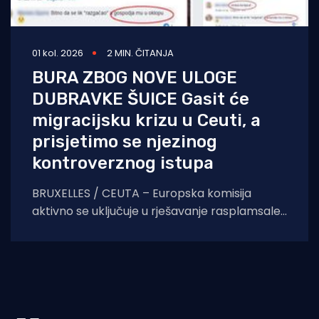
01 kol. 2026
2 MIN. ČITANJA
BURA ZBOG NOVE ULOGE
DUBRAVKE ŠUICE Gasit će
migracijsku krizu u Ceuti, a
prisjetimo se njezinog
kontroverznog istupa
BRUXELLES / CEUTA – Europska komisija
aktivno se uključuje u rješavanje rasplamsale
migracijske krize u španjolskoj enklavi Ceuti.
Odlukom predsjednice EK Ursule