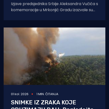
Izjave predsjednika Srbije Aleksandra Vučića s
komemoracije u Mrkonjić Gradu izazvale su
val reakcija u hrvatskom političkom vrhu.
Vučić je
01 kol. 2026
1 MIN. ČITANJA
SNIMKE IZ ZRAKA KOJE