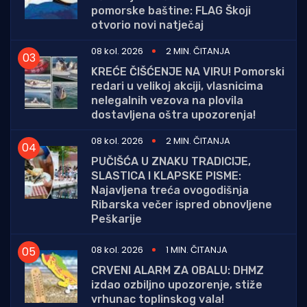
pomorske baštine: FLAG Škoji
otvorio novi natječaj
08 kol. 2026
2 MIN. ČITANJA
KREĆE ČIŠĆENJE NA VIRU! Pomorski
redari u velikoj akciji, vlasnicima
nelegalnih vezova na plovila
dostavljena oštra upozorenja!
08 kol. 2026
2 MIN. ČITANJA
PUČIŠĆA U ZNAKU TRADICIJE,
SLASTICA I KLAPSKE PISME:
Najavljena treća ovogodišnja
Ribarska večer ispred obnovljene
Peškarije
08 kol. 2026
1 MIN. ČITANJA
CRVENI ALARM ZA OBALU: DHMZ
izdao ozbiljno upozorenje, stiže
vrhunac toplinskog vala!