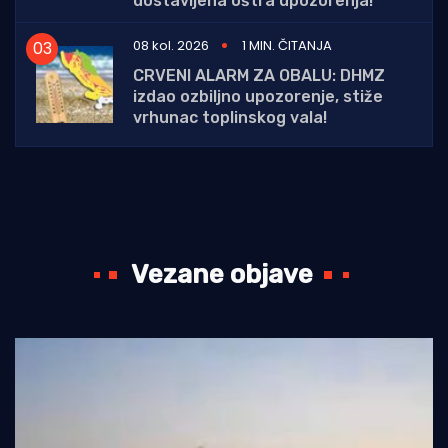
dostavljena oštra upozorenja!
08 kol. 2026
1 MIN. ČITANJA
CRVENI ALARM ZA OBALU: DHMZ
izdao ozbiljno upozorenje, stiže
vrhunac toplinskog vala!
Vezane objave