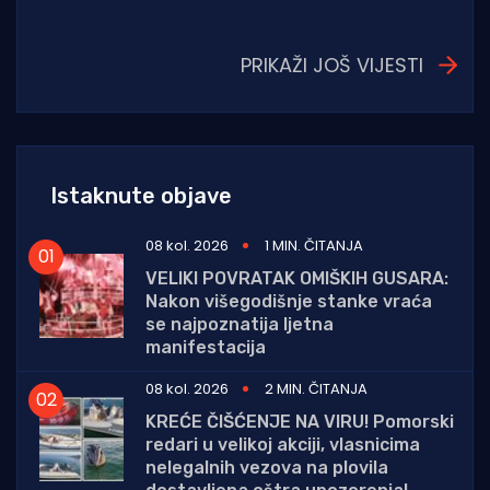
PRIKAŽI JOŠ VIJESTI
Istaknute objave
08 kol. 2026
1 MIN. ČITANJA
VELIKI POVRATAK OMIŠKIH GUSARA:
Nakon višegodišnje stanke vraća
se najpoznatija ljetna
manifestacija
08 kol. 2026
2 MIN. ČITANJA
KREĆE ČIŠĆENJE NA VIRU! Pomorski
redari u velikoj akciji, vlasnicima
nelegalnih vezova na plovila