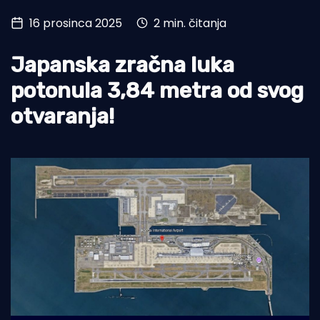
16 prosinca 2025
2 min. čitanja
Turizam i nautika
Pomorstvo
Japanska zračna luka
Ribolov
potonula 3,84 metra od svog
otvaranja!
Ekologija
Tradicija i kultura