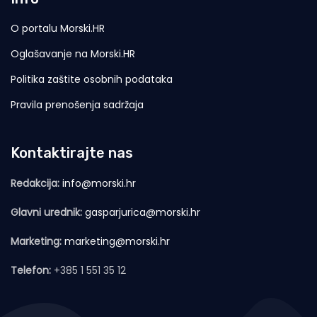
O portalu Morski.HR
Oglašavanje na Morski.HR
Politika zaštite osobnih podataka
Pravila prenošenja sadržaja
Kontaktirajte nas
Redakcija:
info@morski.hr
Glavni urednik:
gasparjurica@morski.hr
Marketing:
marketing@morski.hr
Telefon:
+385 1 551 35 12