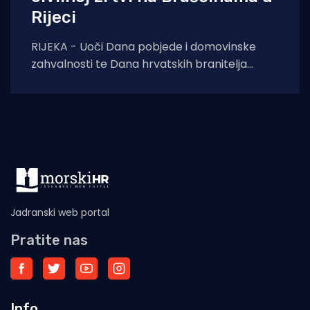
Rijeci
RIJEKA - Uoči Dana pobjede i domovinske
zahvalnosti te Dana hrvatskih branitelja
završeni su građevinski radovi na uređenju
spomen-obilježja u
Jadranski web portal
Pratite nas
Info