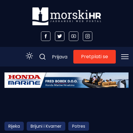
Pretplati se
Prijava
Početna
Morski plus
Morski TV
Obala
Rijeka
Brijuni i Kvarner
Potres
Otoci