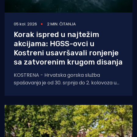
05 kol. 2026
2 MIN. ČITANJA
Korak ispred u najtežim
akcijama: HGSS-ovci u
Kostreni usavršavali ronjenje
sa zatvorenim krugom disanja
KOSTRENA - Hrvatska gorska služba
spašavanja je od 30. srpnja do 2. kolovoza u
Kostreni uspješno provela crossover tečaj
ronjenja za