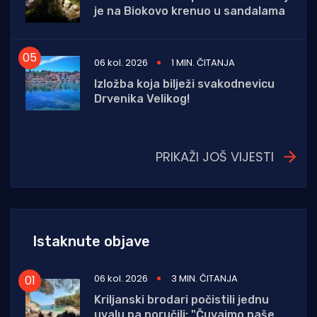
je na Biokovo krenuo u sandalama
06 kol. 2026
1 MIN. ČITANJA
Izložba koja bilježi svakodnevicu
Drvenika Velikog!
PRIKAŽI JOŠ VIJESTI
Istaknute objave
06 kol. 2026
3 MIN. ČITANJA
Kriljanski brodari počistili jednu
uvalu pa poručili: "Čuvajmo naše