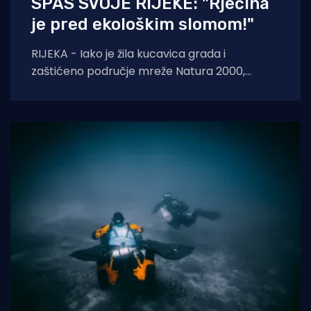
SPAS SVOJE RIJEKE: "Rječina
je pred ekološkim slomom!"
RIJEKA - Iako je žila kucavica grada i
zaštićeno područje mreže Natura 2000,
Rječina se sustavno uništava i pretvara u
odvodni