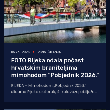
05 kol. 2026
2 MIN. ČITANJA
FOTO Rijeka odala počast
hrvatskim braniteljima
mimohodom "Pobjednik 2026."
RIJEKA - Mimohodom „Pobjednik 2026.“
ulicama Rijeke u utorak, 4. kolovoza, obilježeni
su Dan pobjede i domovinske zahvalnosti,
Dan hrvatskih branitelja