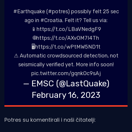
#Earthquake
(
#potres
) possibly felt 25 sec
ago in
#Croatia
. Felt it? Tell us via:
📱
https://t.co/LBaVNedgF9
🌐
https://t.co/AXvOM7I4Th
🖥
https://t.co/wPtMW5ND1t
⚠ Automatic crowdsourced detection, not
seismically verified yet. More info soon!
pic.twitter.com/gqnkOc9sAj
— EMSC (@LastQuake)
February 16, 2023
Potres su komentirali i naši čitatelji: