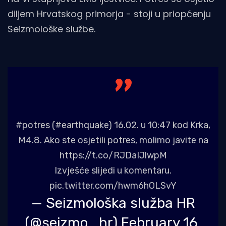
diljem Hrvatskog primorja - stoji u priopćenju
Seizmološke službe.
#potres
(
#earthquake
) 16.02. u 10:47 kod Krka,
M4.8. Ako ste osjetili potres, molimo javite na
https://t.co/RJDaIJlwpM
Izvješće slijedi u komentaru.
pic.twitter.com/hwm6hOLSvY
— Seizmološka služba HR
(@seizmo_hr)
February 16,