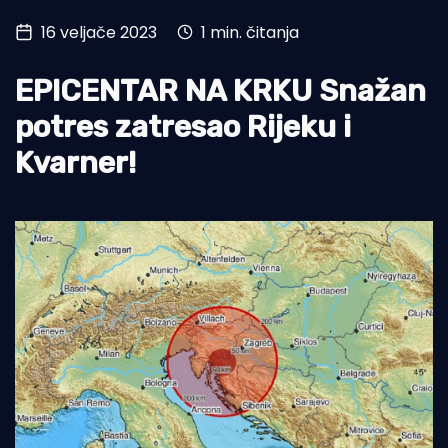
16 veljače 2023
1 min. čitanja
Turizam i nautika
Pomorstvo
EPICENTAR NA KRKU Snažan
Ribolov
potres zatresao Rijeku i
Kvarner!
Ekologija
Tradicija i kultura