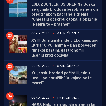
LUD, ZBUNJEN, USIDREN Na Susku
se gomila brodova bezobrazno sidri
pred znakom zabrane sidrenja:
"Ometaju opskrbu otoka, a obližnje
je sidrište - prazno!"
06 kol. 2026
4 MIN. ČITANJA
XVIII. Burnumske ide u Eko kampusu
„Krka“ u Puljanima – Dan posvećen
rimskoj baštini, gastronomiji i
učenju kroz doživljaj
06 kol. 2026
3 MIN. ČITANJA
Kriljanski brodari počistili jednu
uvalu pa poručili: "Čuvajmo naše
more!"
06 kol. 2026
1 MIN. ČITANJA
HGSS Makarska spasio stranca koji