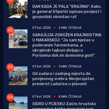
DAN KADA JE PALA "KRAJINA": Kako
je general Stipetić ispisao povijest i
gospodski okončao rat
07 kol. 2026
2 MIN. ČITANJA
SARAJLIJA ZGROŽEN KRAJNOSTIMA
U MAKARSKOJ: "Ja sam bježao u
poderanim farmerkama, a
ukrajinski tajkuni divljaju u
Poršeima dok im domovina gori!"
07 kol. 2026
3 MIN. ČITANJA
Od sudara i zadnjeg mjesta do
povijesnog srebra: Nevjerojatan
preokret Lađarica u plavom!
07 kol. 2026
6 MIN. ČITANJA
SIDRO U PIJESKU Zašto hrvatsko
pomorstvo teško pronalazi svoj