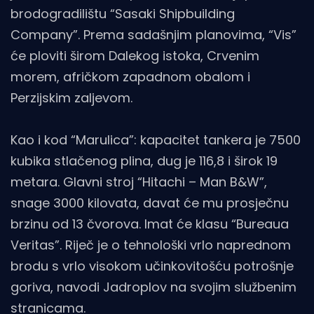
brodogradilištu “Sasaki Shipbuilding
Company”. Prema sadašnjim planovima, “Vis”
će ploviti širom Dalekog istoka, Crvenim
morem, afričkom zapadnom obalom i
Perzijskim zaljevom.
Kao i kod “Marulica”: kapacitet tankera je 7500
kubika stlačenog plina, dug je 116,8 i širok 19
metara. Glavni stroj “Hitachi – Man B&W”,
snage 3000 kilovata, davat će mu prosječnu
brzinu od 13 čvorova. Imat će klasu “Bureaua
Veritas”. Riječ je o tehnološki vrlo naprednom
brodu s vrlo visokom učinkovitošću potrošnje
goriva, navodi Jadroplov na svojim službenim
stranicama.