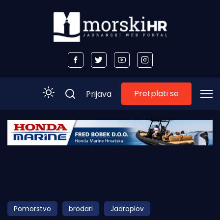
Pretplati se
Prijava
Početna
Morski plus
Morski TV
Obala
Pomorstvo
brodari
Jadroplov
Otoci