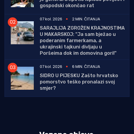
gospodski okončao rat
07 kol. 2026
2 MIN. ČITANJA
SARAJLIJA ZGROŽEN KRAJNOSTIMA
U MAKARSKOJ: "Ja sam bježao u
poderanim farmerkama, a
ukrajinski tajkuni divljaju u
Poršeima dok im domovina gori!"
07 kol. 2026
6 MIN. ČITANJA
SIDRO U PIJESKU Zašto hrvatsko
pomorstvo teško pronalazi svoj
smjer?