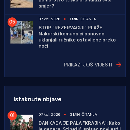
smjer?
07 kol. 2026
1 MIN. ČITANJA
STOP "REZERVACIJI" PLAŽE
Makarski komunalci ponovno
uklanjali ručnike ostavljene preko
noći
PRIKAŽI JOŠ VIJESTI
Istaknute objave
07 kol. 2026
3 MIN. ČITANJA
DAN KADA JE PALA "KRAJINA": Kako
je general Stipetić ispisao povijest i