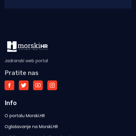
2025. godine (siječanj–studeni) prema
podacima Ministarstva pomorstva,
Jadranski web portal
Pratite nas
Info
O portalu Morski.HR
Oglašavanje na Morski.HR