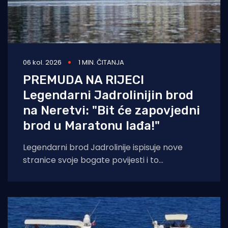
06 kol. 2026
1 MIN. ČITANJA
PREMUDA NA RIJECI
Legendarni Jadrolinijin brod
na Neretvi: "Bit će zapovjedni
brod u Maratonu lađa!"
Legendarni brod Jadrolinije ispisuje nove
stranice svoje bogate povijesti i to
sudjelovanjem u Maratonu lađa! Premuda se
trenutačno nalazi u