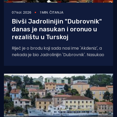
07 kol. 2026
1 MIN. ČITANJA
Bivši Jadrolinijin "Dubrovnik"
danas je nasukan i oronuo u
rezalištu u Turskoj
Riječ je o brodu koji sada nosi ime 'Akdeniz', a
nekada je bio Jadrolinijin 'Dubrovnik'. Nasukao