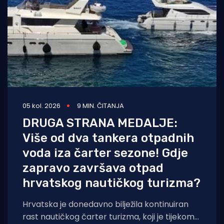
05 kol. 2026
9 MIN. ČITANJA
DRUGA STRANA MEDALJE:
Više od dva tankera otpadnih
voda iza čarter sezone! Gdje
zapravo završava otpad
hrvatskog nautičkog turizma?
Hrvatska je donedavno bilježila kontinuiran
rast nautičkog čarter turizma, koji je tijekom