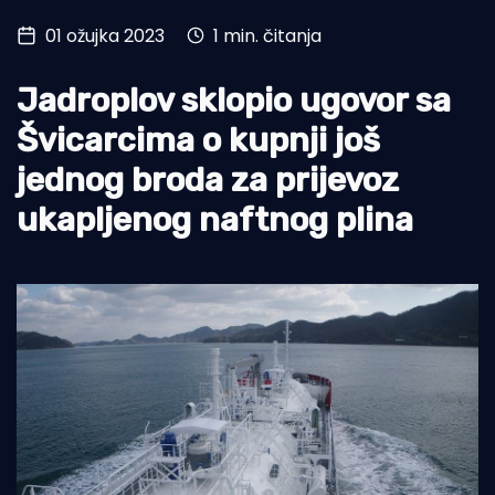
01 ožujka 2023
1 min. čitanja
Turizam i nautika
Pomorstvo
Jadroplov sklopio ugovor sa
Ribolov
Švicarcima o kupnji još
jednog broda za prijevoz
Ekologija
ukapljenog naftnog plina
Tradicija i kultura