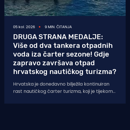
05 kol. 2026
9 MIN. ČITANJA
DRUGA STRANA MEDALJE:
Više od dva tankera otpadnih
voda iza čarter sezone! Gdje
zapravo završava otpad
hrvatskog nautičkog turizma?
Hrvatska je donedavno bilježila kontinuiran
rast nautičkog čarter turizma, koji je tijekom
2025. godine (siječanj–studeni) prema
podacima Ministarstva pomorstva,