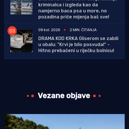
kriminalca i izgleda kao da
namjerno baca psa u more, no
pozadina priče mijenja baš sve!
09 kol. 2026
2 MIN. ČITANJA
DRAMA KOD KRKA Gliserom se zabili
u obalu: "Krvi je bilo posvuda!" -
Hitno prebačeni u riječku bolnicu!
Vezane objave