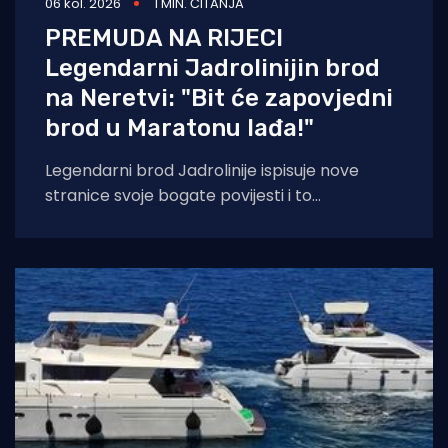
06 kol. 2026
1 MIN. ČITANJA
PREMUDA NA RIJECI
Legendarni Jadrolinijin brod
na Neretvi: "Bit će zapovjedni
brod u Maratonu lađa!"
Legendarni brod Jadrolinije ispisuje nove
stranice svoje bogate povijesti i to
sudjelovanjem u Maratonu lađa! Premuda se
trenutačno nalazi u