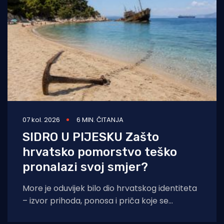
07 kol. 2026
6 MIN. ČITANJA
SIDRO U PIJESKU Zašto
hrvatsko pomorstvo teško
pronalazi svoj smjer?
More je oduvijek bilo dio hrvatskog identiteta
– izvor prihoda, ponosa i priča koje se
prenose s koljena na koljeno. No