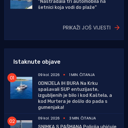
"Nastradala tri automobila na
šetnici koja vodi do plaže"
PRIKAŽI JOŠ VIJESTI
Istaknute objave
09 kol. 2026
1 MIN. ČITANJA
ODNIJELA IH BURA Na Krku
spašavali SUP entuzijaste,
izgubljenih je bilo i kod Kaštela, a
kod Murtera je došlo do pada s
gumenjaka!
09 kol. 2026
3 MIN. ČITANJA
SNIMKA S PAŠMANA Policija uhićuje