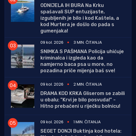
ODNIJELA IH BURA Na Krku
spašavali SUP entuzijaste,
izgubljenih je bilo i kod Kaštela, a
kod Murtera je došlo do pada s
gumenjaka!
09 kol. 2026
3 MIN. ČITANJA
SNIMKA S PAŠMANA Policija uhićuje
kriminalca i izgleda kao da
namjerno baca psa u more, no
pozadina priče mijenja baš sve!
09 kol. 2026
2 MIN. ČITANJA
DRAMA KOD KRKA Gliserom se zabili
u obalu: "Krvi je bilo posvuda!" -
Hitno prebačeni u riječku bolnicu!
09 kol. 2026
1 MIN. ČITANJA
SEGET DONJI Buktinja kod hotela: