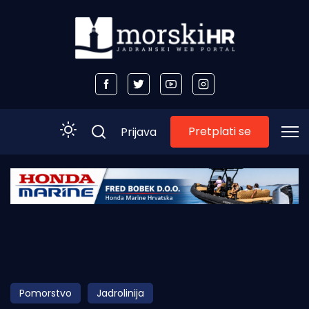
Pretplati se
Prijava
Početna
Morski plus
Morski TV
Obala
Pomorstvo
Jadrolinija
Otoci