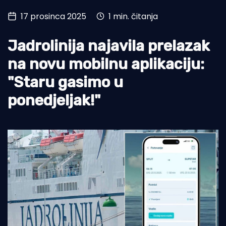
17 prosinca 2025
1 min. čitanja
Turizam i nautika
Pomorstvo
Jadrolinija najavila prelazak
Ribolov
na novu mobilnu aplikaciju:
"Staru gasimo u
Ekologija
ponedjeljak!"
Tradicija i kultura