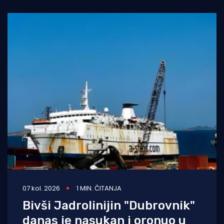
07 kol. 2026
1 MIN. ČITANJA
Bivši Jadrolinijin "Dubrovnik"
danas je nasukan i oronuo u