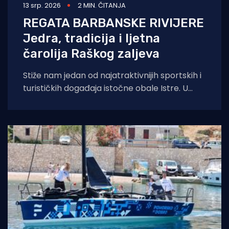
13 srp. 2026
2 MIN. ČITANJA
REGATA BARBANSKE RIVIJERE
Jedra, tradicija i ljetna
čarolija Raškog zaljeva
Stiže nam jedan od najatraktivnijih sportskih i
turističkih događaja istočne obale Istre. U
organizaciji Jedriličarskog kluba Delfin iz Pule i