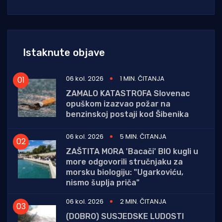
Istaknute objave
06 kol. 2026
1 MIN. ČITANJA
ZAMALO KATASTROFA Slovenac
opuškom izazvao požar na
benzinskoj postaji kod Šibenika
06 kol. 2026
5 MIN. ČITANJA
ZAŠTITA MORA 'Bacači' BIO kugli u
more odgovorili stručnjaku za
morsku biologiju: "Ugarkoviću,
nismo šuplja priča"
06 kol. 2026
2 MIN. ČITANJA
(DOBRO) SUSJEDSKE LUDOSTI