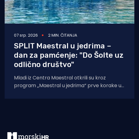
07 srp. 2026
2 MIN. ČITANJA
SPLIT Maestral u jedrima –
dan za pamćenje: "Do Šolte uz
odlično društvo"
Mladi iz Centra Maestral otkrili su kroz
program „Maestral u jedrima“ prve korake u
čarobnom svijetu jedrenja. Program je održan