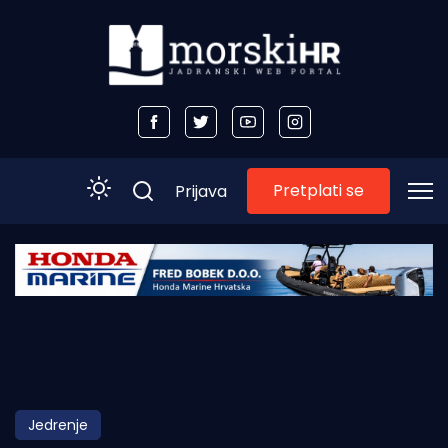
Pretplati se
Prijava
Početna
Morski plus
Morski TV
Obala
Jedrenje
Otoci