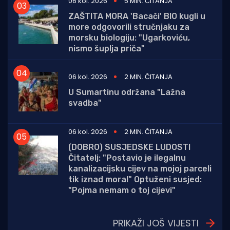
06 kol. 2026
5 MIN. ČITANJA
ZAŠTITA MORA 'Bacači' BIO kugli u
more odgovorili stručnjaku za
morsku biologiju: "Ugarkoviću,
nismo šuplja priča"
06 kol. 2026
2 MIN. ČITANJA
U Sumartinu održana "Lažna
svadba"
06 kol. 2026
2 MIN. ČITANJA
(DOBRO) SUSJEDSKE LUDOSTI
Čitatelj: "Postavio je ilegalnu
kanalizacijsku cijev na mojoj parceli
tik iznad mora!" Optuženi susjed:
"Pojma nemam o toj cijevi"
PRIKAŽI JOŠ VIJESTI