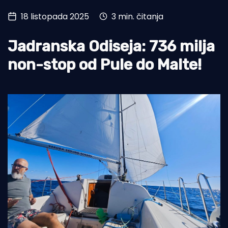
18 listopada 2025
3 min. čitanja
Turizam i nautika
Pomorstvo
Jadranska Odiseja: 736 milja
Ribolov
non-stop od Pule do Malte!
Ekologija
Tradicija i kultura