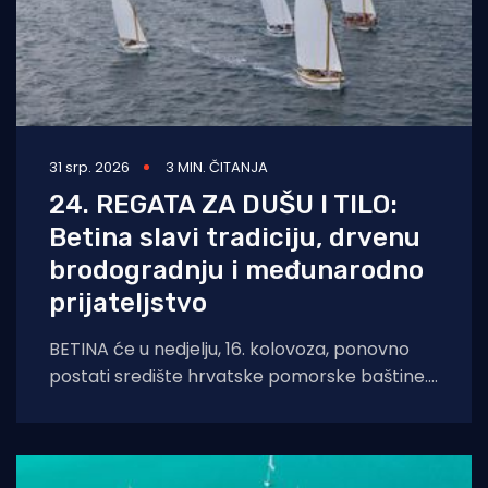
31 srp. 2026
3 MIN. ČITANJA
24. REGATA ZA DUŠU I TILO:
Betina slavi tradiciju, drvenu
brodogradnju i međunarodno
prijateljstvo
BETINA će u nedjelju, 16. kolovoza, ponovno
postati središte hrvatske pomorske baštine.
Održat će se tradicionalna 24. Regata za dušu