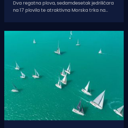
Dva regatna plova, sedamdesetak jedriličara
na 17 plovila te atraktivna Morska trka na
prstenac obilježili su uspješno održanu 16.
Barbansku