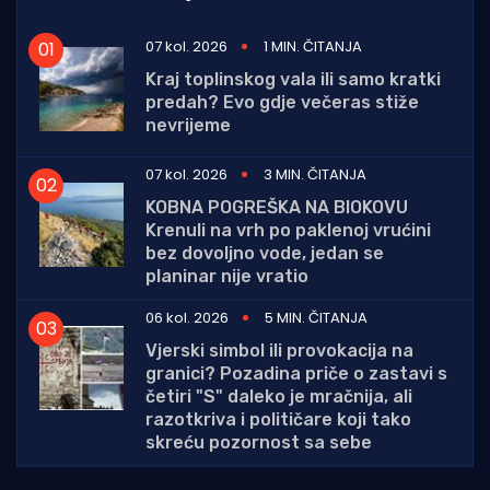
07 kol. 2026
1 MIN. ČITANJA
Kraj toplinskog vala ili samo kratki
predah? Evo gdje večeras stiže
nevrijeme
07 kol. 2026
3 MIN. ČITANJA
KOBNA POGREŠKA NA BIOKOVU
Krenuli na vrh po paklenoj vrućini
bez dovoljno vode, jedan se
planinar nije vratio
06 kol. 2026
5 MIN. ČITANJA
Vjerski simbol ili provokacija na
granici? Pozadina priče o zastavi s
četiri "S" daleko je mračnija, ali
razotkriva i političare koji tako
skreću pozornost sa sebe