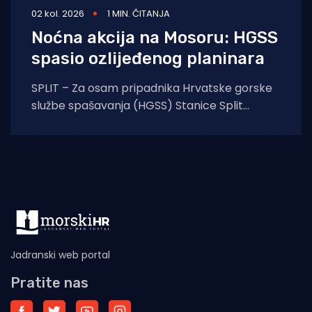
02 kol. 2026
1 MIN. ČITANJA
Noćna akcija na Mosoru: HGSS
spasio ozlijeđenog planinara
SPLIT – Za osam pripadnika Hrvatske gorske
službe spašavanja (HGSS) Stanice Split
protekla noć protekla je u znaku još jedne
uspješne
Jadranski web portal
Pratite nas