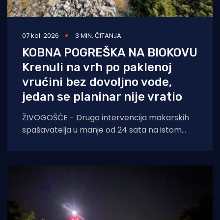
07 kol. 2026
3 MIN. ČITANJA
KOBNA POGREŠKA NA BIOKOVU
Krenuli na vrh po paklenoj
vrućini bez dovoljno vode,
jedan se planinar nije vratio
ŽIVOGOŠĆE - Druga intervencija makarskih
spašavatelja u manje od 24 sata na istom
lokalitetu završila je kobno. HGSS ponovno
apelira na