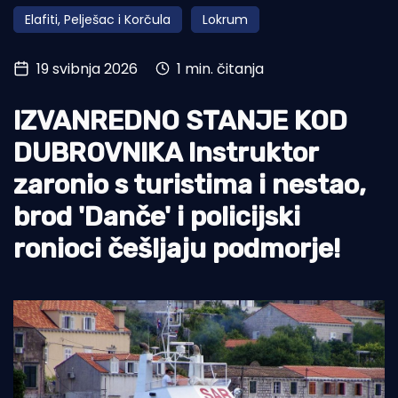
Elafiti, Pelješac i Korčula
Lokrum
Turizam i nautika
Pomorstvo
19 svibnja 2026
1 min. čitanja
Ribolov
IZVANREDNO STANJE KOD
Ekologija
DUBROVNIKA Instruktor
Tradicija i kultura
zaronio s turistima i nestao,
brod 'Danče' i policijski
ronioci češljaju podmorje!