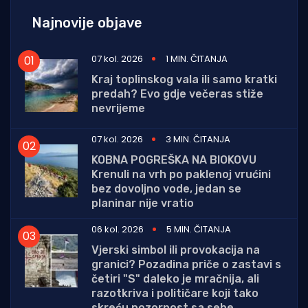
Najnovije objave
07 kol. 2026
1 MIN. ČITANJA
Kraj toplinskog vala ili samo kratki
predah? Evo gdje večeras stiže
nevrijeme
07 kol. 2026
3 MIN. ČITANJA
KOBNA POGREŠKA NA BIOKOVU
Krenuli na vrh po paklenoj vrućini
bez dovoljno vode, jedan se
planinar nije vratio
06 kol. 2026
5 MIN. ČITANJA
Vjerski simbol ili provokacija na
granici? Pozadina priče o zastavi s
četiri "S" daleko je mračnija, ali
razotkriva i političare koji tako
skreću pozornost sa sebe