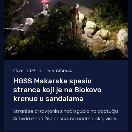
06 kol. 2026
1 MIN. ČITANJA
HGSS Makarska spasio
stranca koji je na Biokovo
krenuo u sandalama
Strani se državljanin sinoć izgubio na području
Sutvida iznad Živogošća, na nadmorskoj visini
od oko 1.050 metara. Muškarac je