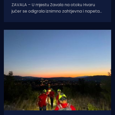
ZAVALA – U mjestu Zavala na otoku Hvaru
jučer se odigrala iznimno zahtjevna i napeta
intervencija hitne medicinske službe.
Zahvaljujući nevjerojatnoj