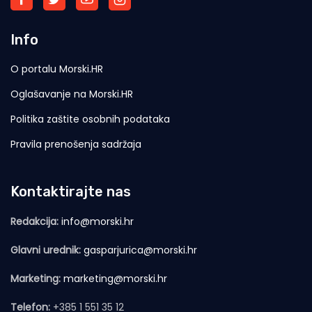
Info
O portalu Morski.HR
Oglašavanje na Morski.HR
Politika zaštite osobnih podataka
Pravila prenošenja sadržaja
Kontaktirajte nas
Redakcija:
info@morski.hr
Glavni urednik:
gasparjurica@morski.hr
Marketing:
marketing@morski.hr
Telefon:
+385 1 551 35 12