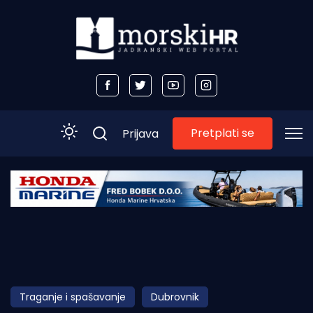
Pretplati se
Prijava
Početna
Morski plus
Morski TV
Obala
Traganje i spašavanje
Dubrovnik
Otoci