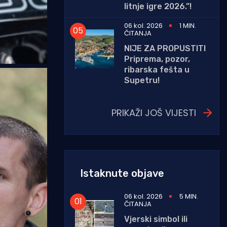
litnje igre 2026.”!
06 kol. 2026
1 MIN.
ČITANJA
NIJE ZA PROPUSTITI
Priprema, pozor,
ribarska fešta u
Supetru!
PRIKAŽI JOŠ VIJESTI
Istaknute objave
06 kol. 2026
5 MIN.
ČITANJA
Vjerski simbol ili