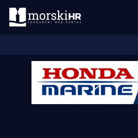
Početna
Morski plus
Morski TV
Obala
Otoci
Turizam i nautika