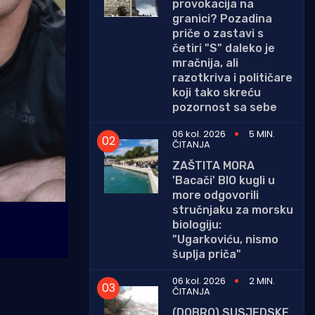
provokacija na
granici? Pozadina
priče o zastavi s
četiri "S" daleko je
mračnija, ali
razotkriva i političare
koji tako skreću
pozornost sa sebe
06 kol. 2026
5 MIN.
ČITANJA
ZAŠTITA MORA
'Bacači' BIO kugli u
more odgovorili
stručnjaku za morsku
biologiju:
"Ugarkoviću, nismo
šuplja priča"
06 kol. 2026
2 MIN.
ČITANJA
(DOBRO) SUSJEDSKE