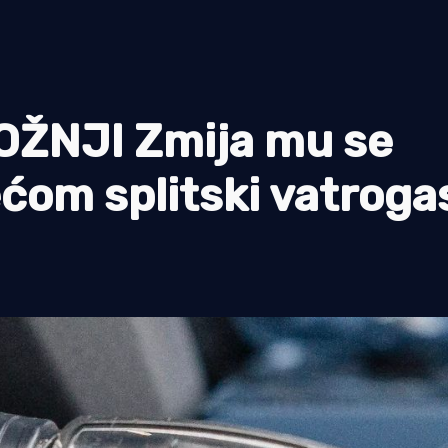
OŽNJI Zmija mu se
ećom splitski vatroga