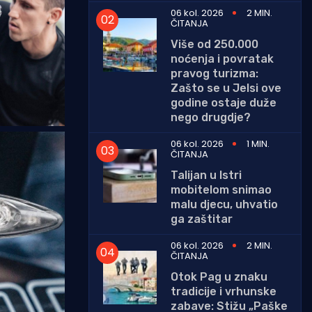
06 kol. 2026
2 MIN.
ČITANJA
Više od 250.000
noćenja i povratak
pravog turizma:
Zašto se u Jelsi ove
godine ostaje duže
nego drugdje?
06 kol. 2026
1 MIN.
ČITANJA
Talijan u Istri
mobitelom snimao
malu djecu, uhvatio
ga zaštitar
06 kol. 2026
2 MIN.
ČITANJA
Otok Pag u znaku
tradicije i vrhunske
zabave: Stižu „Paške