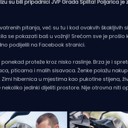
zu su bili pripadnici JVP Grada Splita! Poljarica je
trenih pitanja, već su tu i kod ovakvih škakljivih si
čila se pokazati baš u vožnji! Srećom sve je prošlo 
dno podijelili na Facebook stranici.
ponekad proteže kroz nisko raslinje. Brza je i spre
aca, pticama i malih sisavaca. Ženke polažu nakup
. Zimi hibernica u mjestima kao pukotine stijena, živ
koliko jedinki dijeliti prostore. Nije otrovna niti 