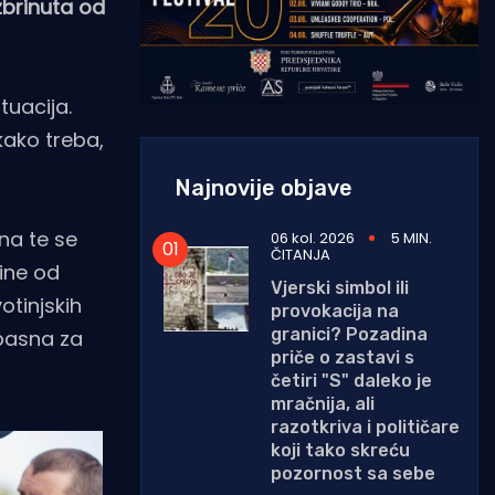
 zbrinuta od
tuacija.
kako treba,
Najnovije objave
tna te se
06 kol. 2026
5 MIN.
ČITANJA
ine od
Vjerski simbol ili
otinjskih
provokacija na
granici? Pozadina
opasna za
priče o zastavi s
četiri "S" daleko je
mračnija, ali
razotkriva i političare
koji tako skreću
pozornost sa sebe