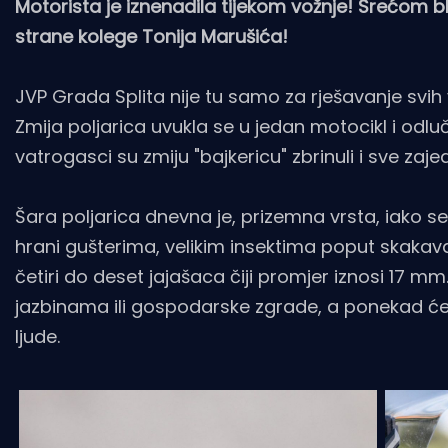
Motorista je iznenadila tijekom vožnje! Srećom bli
strane kolege Tonija Marušića!
JVP Grada Splita nije tu samo za rješavanje svih va
Zmija poljarica uvukla se u jedan motocikl i odlu
vatrogasci su zmiju "bajkericu" zbrinuli i sve zaje
Šara poljarica dnevna je, prizemna vrsta, iako se 
hrani gušterima, velikim insektima poput skakav
četiri do deset jajašaca čiji promjer iznosi 17 mm
jazbinama ili gospodarske zgrade, a ponekad će ne
ljude.