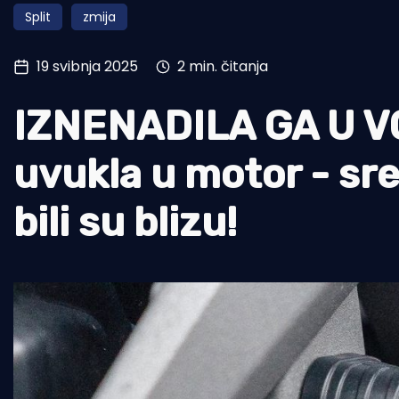
Split
zmija
Pomorstvo
Ribolov
19 svibnja 2025
2 min. čitanja
Ekologija
IZNENADILA GA U V
Tradicija i kultura
uvukla u motor - sr
bili su blizu!