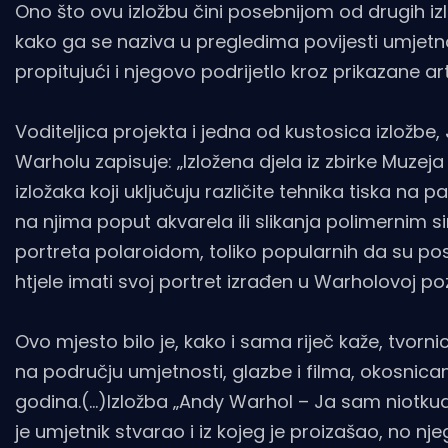
Ono što ovu izložbu čini posebnijom od drugih iz
kako ga se naziva u pregledima povijesti umjetn
propitujući i njegovo podrijetlo kroz prikazane art
Voditeljica projekta i jedna od kustosica izložbe,
Warholu zapisuje: „Izložena djela iz zbirke Muz
izložaka koji uključuju različite tehnika tiska na pa
na njima poput akvarela ili slikanja polimernim s
portreta polaroidom, toliko popularnih da su post
htjele imati svoj portret izrađen u Warholovoj poz
Ovo mjesto bilo je, kako i sama riječ kaže, tvor
na području umjetnosti, glazbe i filma, okosnica
godina.(…)Izložba „Andy Warhol – Ja sam niotku
je umjetnik stvarao i iz kojeg je proizašao, no nj