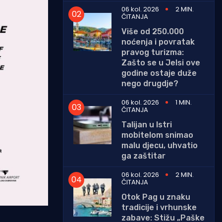
06 kol. 2026
2 MIN.
ČITANJA
Više od 250.000
noćenja i povratak
pravog turizma:
Zašto se u Jelsi ove
godine ostaje duže
nego drugdje?
06 kol. 2026
1 MIN.
ČITANJA
Talijan u Istri
mobitelom snimao
malu djecu, uhvatio
ga zaštitar
06 kol. 2026
2 MIN.
ČITANJA
Otok Pag u znaku
tradicije i vrhunske
zabave: Stižu „Paške