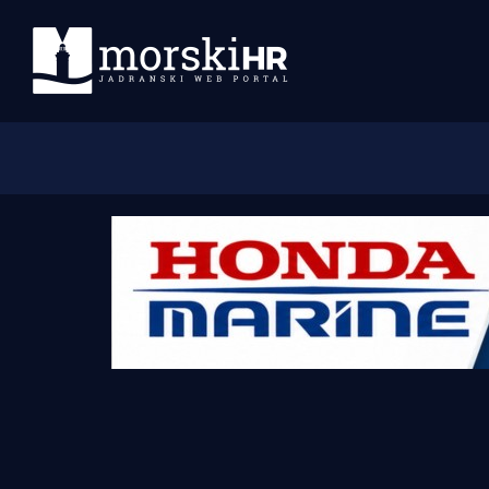
Početna
Morski plus
Morski TV
Obala
Otoci
Turizam i nautika