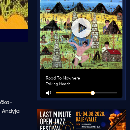
ačko-
i Andyja