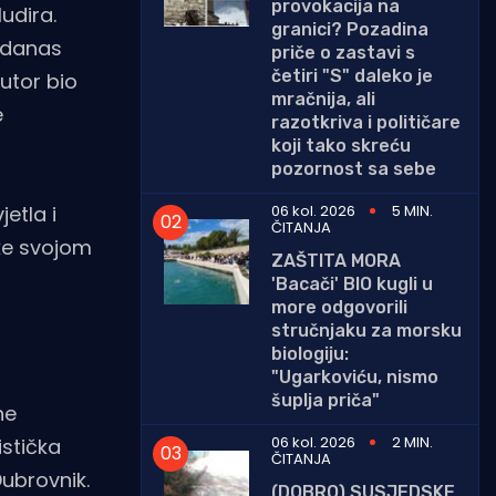
provokacija na
udira.
granici? Pozadina
e danas
priče o zastavi s
četiri "S" daleko je
utor bio
mračnija, ali
e
razotkriva i političare
koji tako skreću
pozornost sa sebe
06 kol. 2026
5 MIN.
etla i
ČITANJA
tke svojom
ZAŠTITA MORA
'Bacači' BIO kugli u
more odgovorili
stručnjaku za morsku
biologiju:
"Ugarkoviću, nismo
šuplja priča"
ne
06 kol. 2026
2 MIN.
istička
ČITANJA
ubrovnik.
(DOBRO) SUSJEDSKE