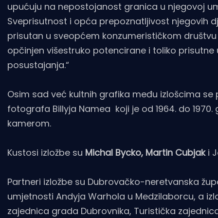
upućuju na nepostojanost granica u njegovoj umje
Sveprisutnost i opća prepoznatljivost njegovih d
prisutan u sveopćem konzumerističkom društvu g
opčinjen višestruko potencirane i toliko prisut
posustajanja.“
Osim sad već kultnih grafika među izlošcima se po
fotografa Billyja Namea koji je od 1964. do 1970. 
kamerom.
Kustosi izložbe su
Michal Bycko, Martin Cubjak
i 
Partneri izložbe su Dubrovačko-neretvanska župa
umjetnosti Andyja Warhola u Medzilaborcu, a izlo
zajednica grada Dubrovnika, Turistička zajednic