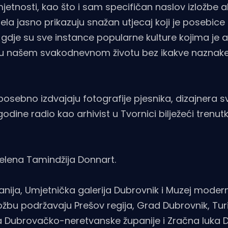
tnosti, kao što i sam specifičan naslov izložbe al
jela jasno prikazuju snažan utjecaj koji je posebic
dje su sve instance popularne kulture kojima je a
ne u našem svakodnevnom životu bez ikakve naznak
sebno izdvajaju fotografije pjesnika, dizajnera svj
godine radio kao arhivist u Tvornici bilježeći trenu
Jelena Tamindžija Donnart.
nija, Umjetnička galerija Dubrovnik i Muzej moder
žbu podržavaju Prešov regija, Grad Dubrovnik, Tur
a Dubrovačko-neretvanske županije i Zračna luka D