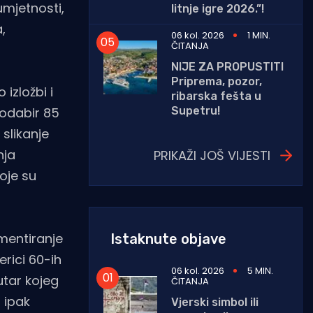
umjetnosti,
litnje igre 2026.”!
,
06 kol. 2026
1 MIN.
ČITANJA
NIJE ZA PROPUSTITI
Priprema, pozor,
izložbi i
ribarska fešta u
Supetru!
 odabir 85
 slikanje
nja
PRIKAŽI JOŠ VIJESTI
oje su
imentiranje
Istaknute objave
rici 60-ih
06 kol. 2026
5 MIN.
utar kojeg
ČITANJA
 ipak
Vjerski simbol ili