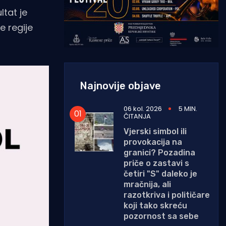
tat je
e regije
Najnovije objave
06 kol. 2026
5 MIN.
ČITANJA
Vjerski simbol ili
provokacija na
granici? Pozadina
priče o zastavi s
četiri "S" daleko je
mračnija, ali
razotkriva i političare
koji tako skreću
pozornost sa sebe