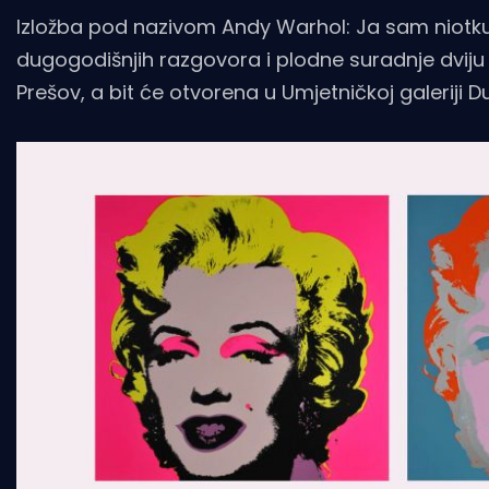
Izložba pod nazivom Andy Warhol: Ja sam niotkud
dugogodišnjih razgovora i plodne suradnje dviju 
Prešov, a bit će otvorena u Umjetničkoj galeriji Du