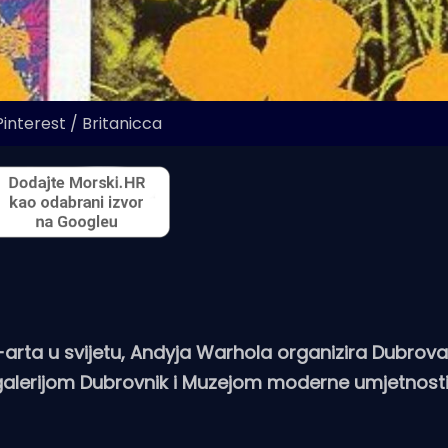
Pinterest / Britanicca
p-arta u svijetu, Andyja Warhola organizira Dubrov
galerijom Dubrovnik i Muzejom moderne umjetnost