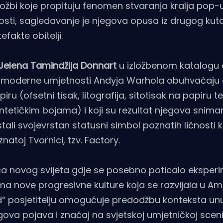
ložbi koje propituju fenomen stvaranja kralja pop-
osti, sagledavanje je njegova opusa iz drugog kuta
efakte obitelji.
Jelena Tamindžija Donnart
u izložbenom katalogu o 
eja moderne umjetnosti Andyja Warhola obuhvaćaju
piru (ofsetni tisak, litografija, sitotisak na papiru te
intetičkim bojama) i koji su rezultat njegova snima
ali svojevrstan statusni simbol poznatih ličnosti k
natoj Tvornici, tzv. Factory.
nica novog svijeta gdje se posebno poticalo eksper
ma nove progresivne kulture koja se razvijala u Ame
d“ posjetitelju omogućuje predodžbu konteksta un
egova pojava i značaj na svjetskoj umjetničkoj sceni