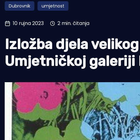
Dubrovnik
umjetnost
Pomorstvo
Ribolov
10 rujna 2023
2 min. čitanja
Ekologija
Izložba djela veliko
Tradicija i kultura
Umjetničkoj galeriji