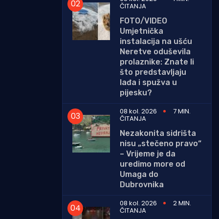
ČITANJA
FOTO/VIDEO
Umjetnička
instalacija na ušću
Neretve oduševila
prolaznike: Znate li
što predstavljaju
lađa i spužva u
pijesku?
08 kol. 2026
7 MIN.
ČITANJA
Nezakonita sidrišta
nisu „stečeno pravo“
– Vrijeme je da
uredimo more od
Umaga do
Dubrovnika
08 kol. 2026
2 MIN.
ČITANJA