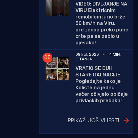
VIDEO: DIVLJANJE NA
VIRU Električnim
romobilom jurio brže
50 km/h na Viru,
pretjecao preko pune
crte pa se zabio u
pješaka!
08 kol. 2026
4 MIN.
ČITANJA
VRATIO SE DUH
STARE DALMACIJE
Pogledajte kako je
Kolište na jednu
večer oživjelo običaje
privlačkih predaka!
PRIKAŽI JOŠ VIJESTI