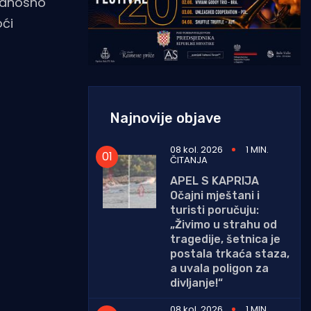
 odnosno
oći
Najnovije objave
08 kol. 2026
1 MIN.
ČITANJA
APEL S KAPRIJA
Očajni mještani i
turisti poručuju:
„Živimo u strahu od
tragedije, šetnica je
postala trkaća staza,
a uvala poligon za
divljanje!“
08 kol. 2026
1 MIN.