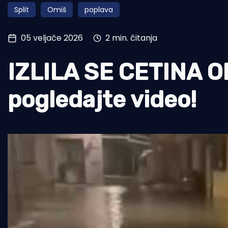
Split
Omiš
poplava
Pomorstvo
Ribolov
05 veljače 2026
2 min. čitanja
Ekologija
IZLILA SE CETINA Olu
Tradicija i kultura
pogledajte video!