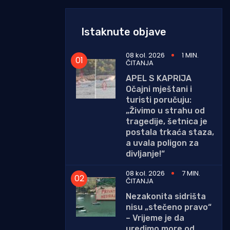
Istaknute objave
08 kol. 2026
1 MIN.
ČITANJA
APEL S KAPRIJA
Očajni mještani i
turisti poručuju:
„Živimo u strahu od
tragedije, šetnica je
postala trkaća staza,
a uvala poligon za
divljanje!“
08 kol. 2026
7 MIN.
ČITANJA
Nezakonita sidrišta
nisu „stečeno pravo“
– Vrijeme je da
uredimo more od