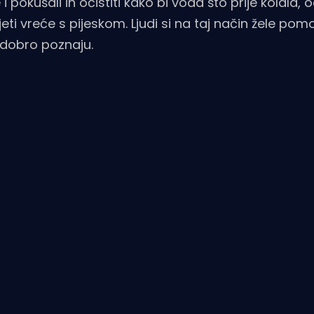
 pokušali ih očistiti kako bi voda što prije kolala,
eti vreće s pijeskom. Ljudi si na taj način žele pom
edobro poznaju.