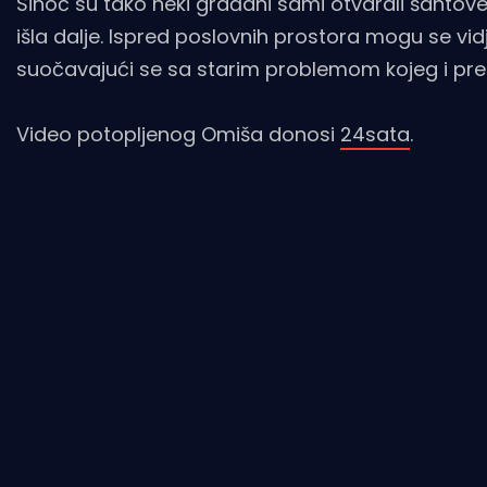
Sinoć su tako neki građani sami otvarali šahtove i
išla dalje. Ispred poslovnih prostora mogu se vidj
suočavajući se sa starim problemom kojeg i pr
Video potopljenog Omiša donosi
24sata
.