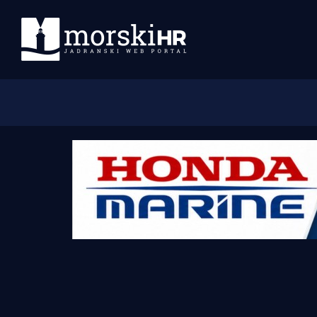
Početna
Morski plus
Morski TV
Obala
Otoci
Turizam i nautika