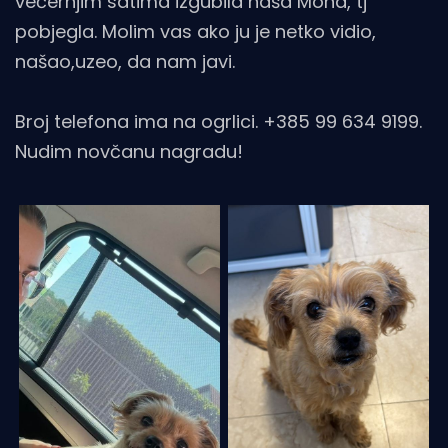
večernjim satima izgubila naša Mona, tj
pobjegla. Molim vas ako ju je netko vidio,
našao,uzeo, da nam javi.
Broj telefona ima na ogrlici. +385 99 634 9199.
Nudim novčanu nagradu!