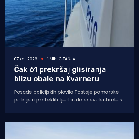
07 kol. 2026
1 MIN. ČITANJA
Čak 61 prekršaj glisiranja
blizu obale na Kvarneru
Posade policijskih plovila Postaje pomorske
policije u proteklih tjedan dana evidentirale su
61 prekršaj nedozvoljenog glisiranja, odnosno
glisiranja na udaljenosti