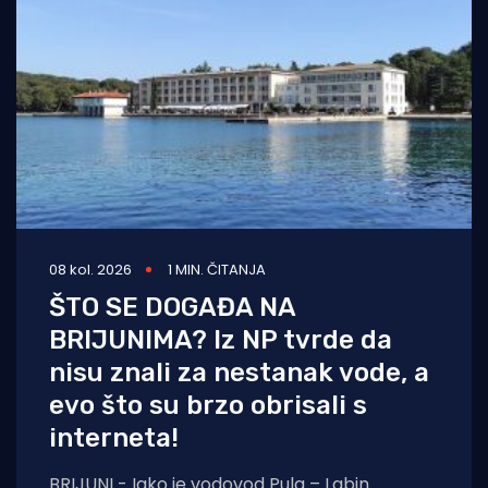
08 kol. 2026
1 MIN. ČITANJA
ŠTO SE DOGAĐA NA
BRIJUNIMA? Iz NP tvrde da
nisu znali za nestanak vode, a
evo što su brzo obrisali s
interneta!
BRIJUNI - Iako je vodovod Pula – Labin