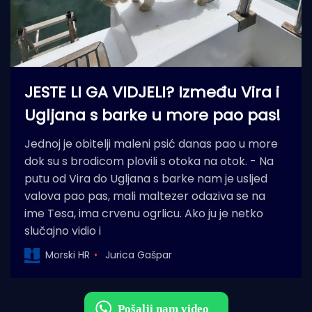
JESTE LI GA VIDJELI? Između Vira i
Ugljana s barke u more pao pas!
Jednoj je obitelji maleni psić danas pao u more
dok su s brodicom plovili s otoka na otok. - Na
putu od Vira do Ugljana s barke nam je usljed
valova pao pas, mali maltezer odaziva se na
ime Tesa, ima crvenu ogrlicu. Ako ju je netko
slučajno vidio i
Morski HR
Jurica Gašpar