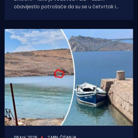
obavijestio potrošače da su se u četvrtak i
petak, 6. i 7. kolovoza izvoditi
08 kol. 2026
2 MIN. ČITANJA