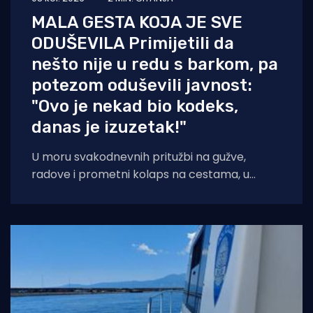
MALA GESTA KOJA JE SVE
ODUŠEVILA Primijetili da
nešto nije u redu s barkom, pa
potezom oduševili javnost:
"Ovo je nekad bio kodeks,
danas je izuzetak!"
U moru svakodnevnih pritužbi na gužve,
radove i prometni kolaps na cestama, u
popularnoj Facebook grupi "Problemi u
prometu