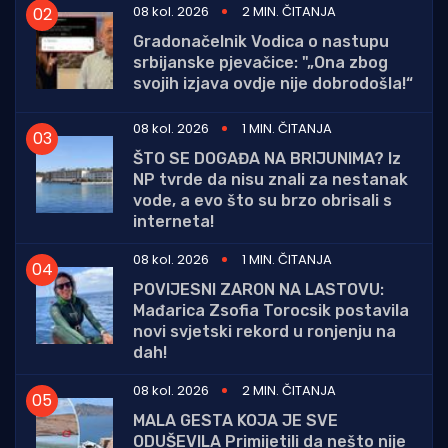
08 kol. 2026
2 MIN. ČITANJA
Gradonačelnik Vodica o nastupu
srbijanske pjevačice: "„Ona zbog
svojih izjava ovdje nije dobrodošla!“
08 kol. 2026
1 MIN. ČITANJA
ŠTO SE DOGAĐA NA BRIJUNIMA? Iz
NP tvrde da nisu znali za nestanak
vode, a evo što su brzo obrisali s
interneta!
08 kol. 2026
1 MIN. ČITANJA
POVIJESNI ZARON NA LASTOVU:
Mađarica Zsofia Torocsik postavila
novi svjetski rekord u ronjenju na
dah!
08 kol. 2026
2 MIN. ČITANJA
MALA GESTA KOJA JE SVE
ODUŠEVILA Primijetili da nešto nije