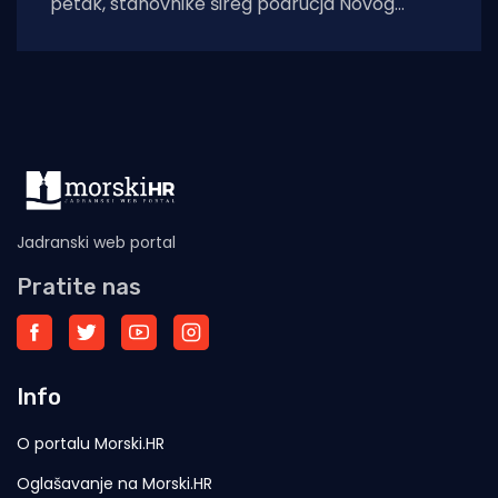
petak, stanovnike šireg područja Novog
Vinodolskog i okolice uznemirio je umjeren
potres. Prema
Jadranski web portal
Pratite nas
Info
O portalu Morski.HR
Oglašavanje na Morski.HR