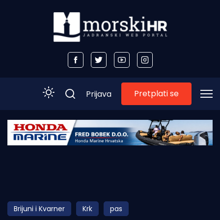
Pretplati se
Prijava
Početna
Morski plus
Morski TV
Obala
Brijuni i Kvarner
Krk
pas
Otoci