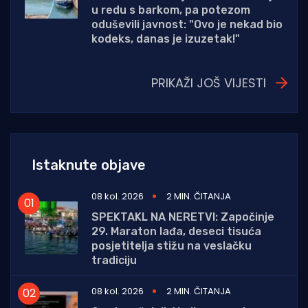
u redu s barkom, pa potezom
oduševili javnost: "Ovo je nekad bio
kodeks, danas je izuzetak!"
PRIKAŽI JOŠ VIJESTI
Istaknute objave
08 kol. 2026
2 MIN. ČITANJA
SPEKTAKL NA NERETVI: Započinje
29. Maraton lađa, deseci tisuća
posjetitelja stižu na veslačku
tradiciju
08 kol. 2026
2 MIN. ČITANJA