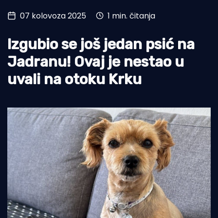
07 kolovoza 2025
1 min. čitanja
Turizam i nautika
Pomorstvo
Izgubio se još jedan psić na
Ribolov
Jadranu! Ovaj je nestao u
uvali na otoku Krku
Ekologija
Tradicija i kultura