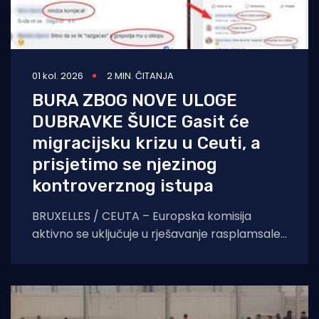
01 kol. 2026
2 MIN. ČITANJA
BURA ZBOG NOVE ULOGE
DUBRAVKE ŠUICE Gasit će
migracijsku krizu u Ceuti, a
prisjetimo se njezinog
kontroverznog istupa
BRUXELLES / CEUTA – Europska komisija
aktivno se uključuje u rješavanje rasplamsale
migracijske krize u španjolskoj enklavi Ceuti.
Odlukom predsjednice EK Ursule