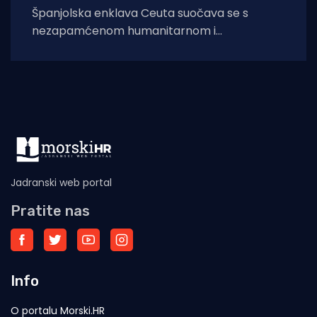
Španjolska enklava Ceuta suočava se s
nezapamćenom humanitarnom i
sigurnosnom krizom nakon što je čak 60.000
migranata s područja
Jadranski web portal
Pratite nas
Info
O portalu Morski.HR