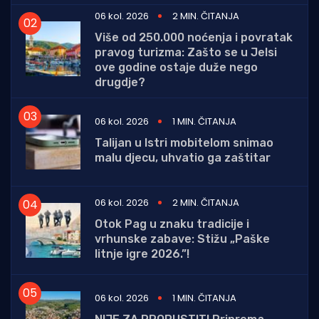
06 kol. 2026
2 MIN. ČITANJA
Više od 250.000 noćenja i povratak
pravog turizma: Zašto se u Jelsi
ove godine ostaje duže nego
drugdje?
06 kol. 2026
1 MIN. ČITANJA
Talijan u Istri mobitelom snimao
malu djecu, uhvatio ga zaštitar
06 kol. 2026
2 MIN. ČITANJA
Otok Pag u znaku tradicije i
vrhunske zabave: Stižu „Paške
litnje igre 2026.”!
06 kol. 2026
1 MIN. ČITANJA