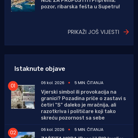
NIJE ZA PROPUSTITI Priprema,
pozor, ribarska fešta u Supetru!
PRIKAŽI JOŠ VIJESTI
Istaknute objave
06 kol. 2026
5 MIN. ČITANJA
Vjerski simbol ili provokacija na
granici? Pozadina priče o zastavi s
četiri "S" daleko je mračnija, ali
razotkriva i političare koji tako
skreću pozornost sa sebe
06 kol. 2026
5 MIN. ČITANJA