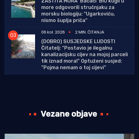
ZAŠTITA MORA 'Bacači' BIO kugli u
more odgovorili stručnjaku za
morsku biologiju: "Ugarkoviću,
nismo šuplja priča"
06 kol. 2026
2 MIN. ČITANJA
(DOBRO) SUSJEDSKE LUDOSTI
Čitatelj: "Postavio je ilegalnu
kanalizacijsku cijev na mojoj parceli
tik iznad mora!" Optuženi susjed:
"Pojma nemam o toj cijevi"
Vezane objave