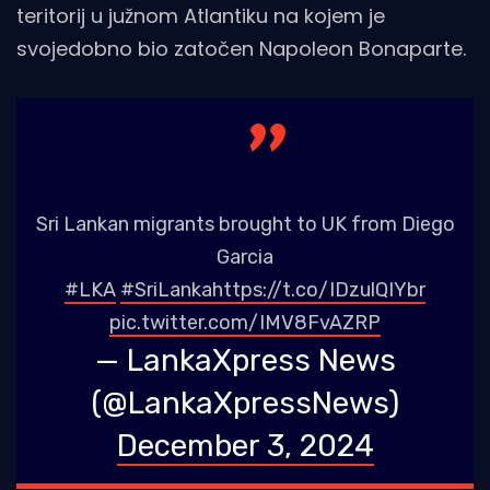
teritorij u južnom Atlantiku na kojem je
svojedobno bio zatočen Napoleon Bonaparte.
Sri Lankan migrants brought to UK from Diego
Garcia
#LKA
#SriLanka
https://t.co/IDzulQIYbr
pic.twitter.com/IMV8FvAZRP
— LankaXpress News
(@LankaXpressNews)
December 3, 2024