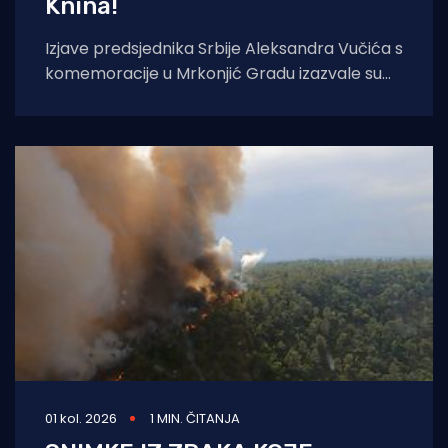
Knina!
Izjave predsjednika Srbije Aleksandra Vučića s
komemoracije u Mrkonjić Gradu izazvale su
val reakcija u hrvatskom političkom vrhu.
Vučić je
01 kol. 2026
1 MIN. ČITANJA