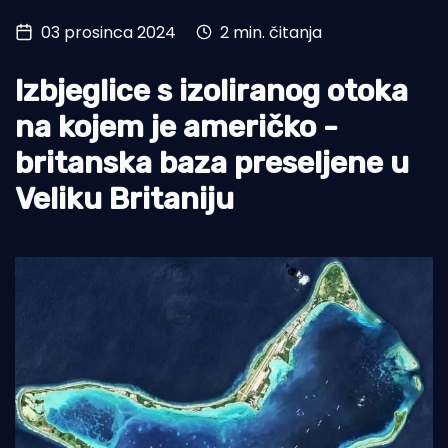
03 prosinca 2024
2 min. čitanja
Turizam i nautika
Pomorstvo
Izbjeglice s izoliranog otoka
Ribolov
na kojem je američko -
britanska baza preseljene u
Ekologija
Veliku Britaniju
Tradicija i kultura