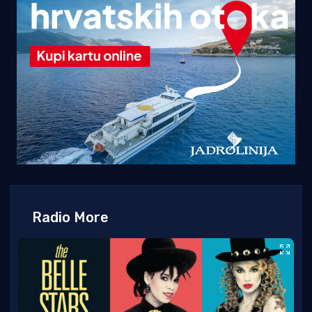
Radio More