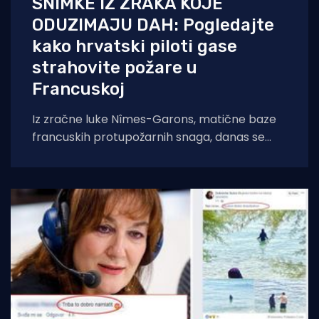
SNIMKE IZ ZRAKA KOJE
ODUZIMAJU DAH: Pogledajte
kako hrvatski piloti gase
strahovite požare u
Francuskoj
Iz zračne luke Nîmes-Garons, matične baze
francuskih protupožarnih snaga, danas se
javio kapetan hrvatske posade Canadaira
bojnik Igor Mindoljević: