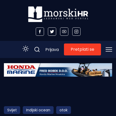
Pretplati se
Prijava
Početna
Morski plus
Morski TV
Obala
Svijet
Indijski ocean
otok
Otoci