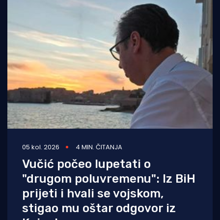
05 kol. 2026
4 MIN. ČITANJA
Vučić počeo lupetati o
"drugom poluvremenu": Iz BiH
prijeti i hvali se vojskom,
stigao mu oštar odgovor iz