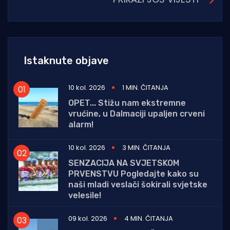
Istaknute objave
10 kol. 2026
1 MIN. ČITANJA
OPET... Stižu nam ekstremne
vrućine, u Dalmaciji upaljen crveni
alarm!
10 kol. 2026
3 MIN. ČITANJA
SENZACIJA NA SVJETSKOM
PRVENSTVU Pogledajte kako su
naši mladi veslači šokirali svjetske
velesile!
09 kol. 2026
4 MIN. ČITANJA