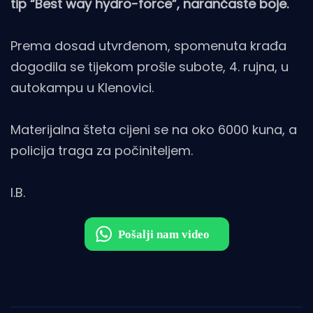
tip “Best way hydro-force”, narančaste boje.
Prema dosad utvrđenom, spomenuta krađa
dogodila se tijekom prošle subote, 4. rujna, u
autokampu u Klenovici.
Materijalna šteta cijeni se na oko 6000 kuna, a
policija traga za počiniteljem.
I.B.