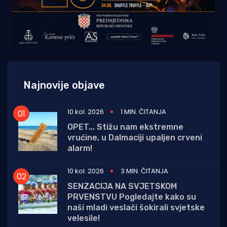
Najnovije objave
10 kol. 2026
1 MIN. ČITANJA
OPET... Stižu nam ekstremne
vrućine, u Dalmaciji upaljen crveni
alarm!
10 kol. 2026
3 MIN. ČITANJA
SENZACIJA NA SVJETSKOM
PRVENSTVU Pogledajte kako su
naši mladi veslači šokirali svjetske
velesile!