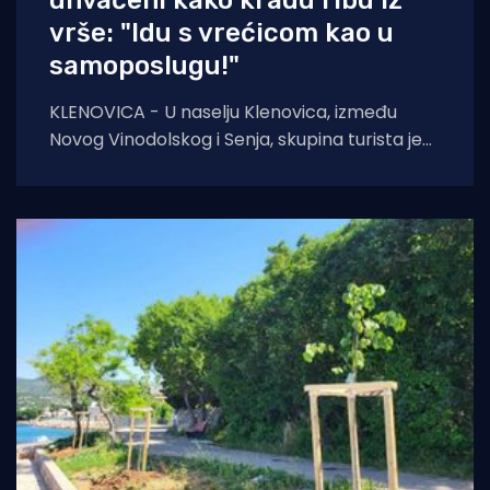
vrše: "Idu s vrećicom kao u
samoposlugu!"
KLENOVICA - U naselju Klenovica, između
Novog Vinodolskog i Senja, skupina turista je
shvatila kako besplatno doći do ribe - tako
što