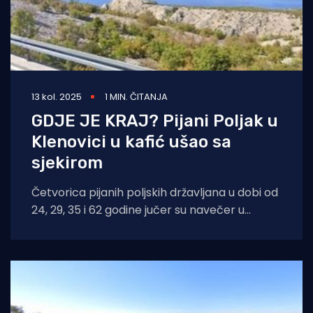
13 kol. 2025
1 MIN. ČITANJA
GDJE JE KRAJ? Pijani Poljak u
Klenovici u kafić ušao sa
sjekirom
Četvorica pijanih poljskih državljana u dobi od
24, 29, 35 i 62 godine jučer su navečer u
Klenovici pijani narušavali