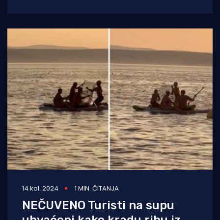
uložiti više od 6 milijuna eura, piše tunera.
14 kol. 2024
1 MIN. ČITANJA
NEČUVENO Turisti na supu
uhvaćeni kako kradu ribu iz