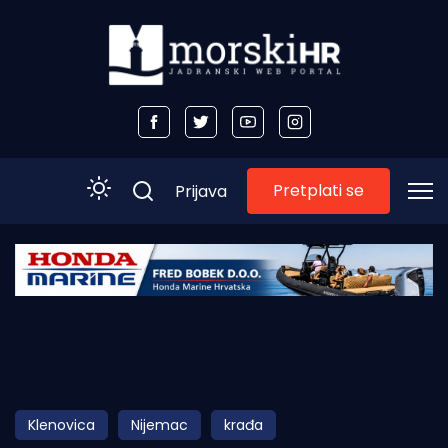
Pretplati se
Prijava
Početna
Morski plus
Morski TV
Obala
Klenovica
Nijemac
krađa
Otoci