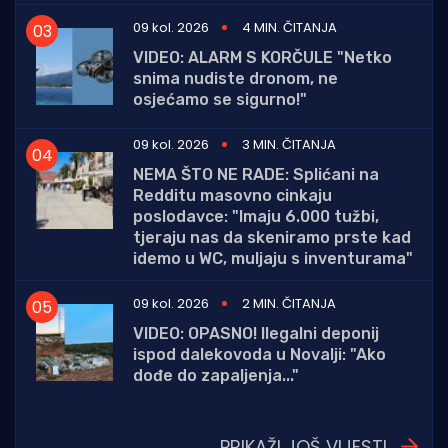
09 kol. 2026
4 MIN. ČITANJA
VIDEO: ALARM S KORČULE "Netko
snima nudiste dronom, ne
osjećamo se sigurno!"
09 kol. 2026
3 MIN. ČITANJA
NEMA ŠTO NE RADE: Splićani na
Redditu masovno cinkaju
poslodavce: "Imaju 6.000 tužbi,
tjeraju nas da skeniramo prste kad
idemo u WC, muljaju s inventurama"
09 kol. 2026
2 MIN. ČITANJA
VIDEO: OPASNO! Ilegalni deponij
ispod dalekovoda u Novalji: "Ako
dođe do zapaljenja..."
PRIKAŽI JOŠ VIJESTI