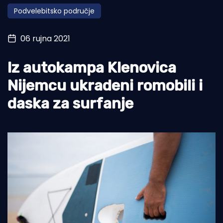
Podvelebitsko područje
Turizam i nautika
Pomorstvo
06 rujna 2021
Ribolov
Iz autokampa Klenovica
Ekologija
Nijemcu ukradeni romobili i
Tradicija i kultura
daska za surfanje