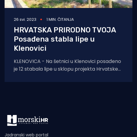
26 svi. 2023
1 MIN. ČITANJA
HRVATSKA PRIRODNO TVOJA
Posađena stabla lipe u
Klenovici
KLENOVICA - Na šetnici u Klenovici posađeno
je 12 stabala lipe u sklopu projekta Hrvatske
turistučke zajednice pod nazivom Hrvatska
prirodno
Jadranski web portal