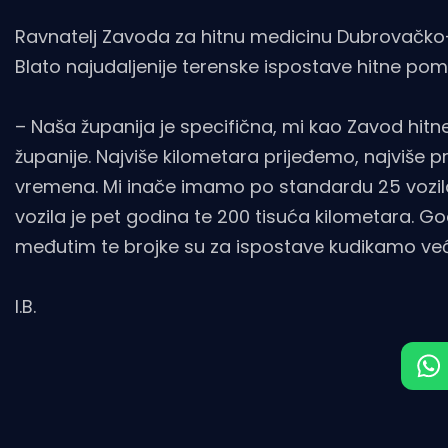
Ravnatelj Zavoda za hitnu medicinu Dubrovačko-n
Blato najudaljenije terenske ispostave hitne pomoć
– Naša županija je specifična, mi kao Zavod hi
županije. Najviše kilometara prijeđemo, najviše 
vremena. Mi inače imamo po standardu 25 vozila na
vozila je pet godina te 200 tisuća kilometara. G
međutim te brojke su za ispostave kudikamo već
I.B.