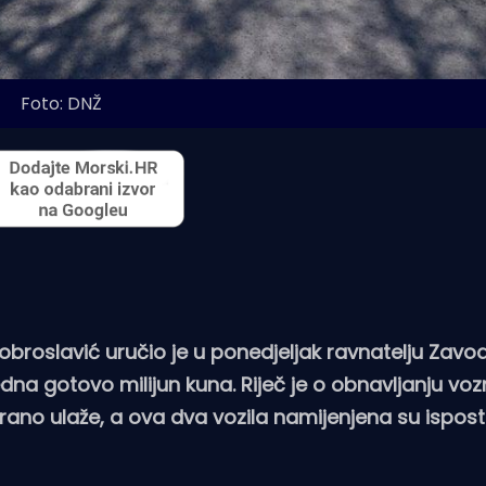
Foto: DNŽ
roslavić uručio je u ponedjeljak ravnatelju Zavod
jedna gotovo milijun kuna. Riječ je o obnavljanju v
irano ulaže, a ova dva vozila namijenjena su ispo