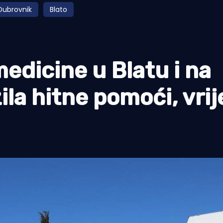
Dubrovnik
Blato
edicine u Blatu i na
ila hitne pomoći, vri