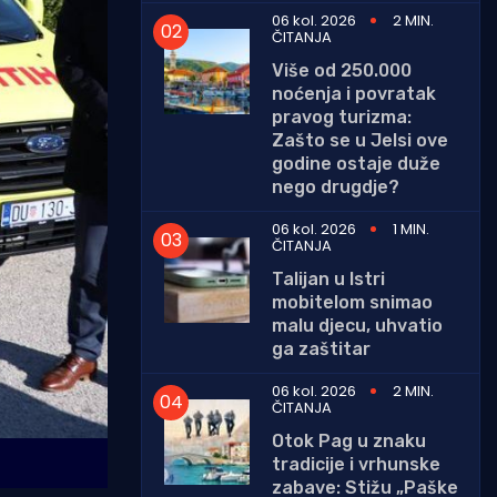
06 kol. 2026
2 MIN.
ČITANJA
Više od 250.000
noćenja i povratak
pravog turizma:
Zašto se u Jelsi ove
godine ostaje duže
nego drugdje?
06 kol. 2026
1 MIN.
ČITANJA
Talijan u Istri
mobitelom snimao
malu djecu, uhvatio
ga zaštitar
06 kol. 2026
2 MIN.
ČITANJA
Otok Pag u znaku
tradicije i vrhunske
zabave: Stižu „Paške