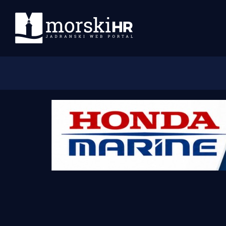
Početna
Morski plus
Morski TV
Obala
Otoci
Turizam i nautika