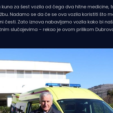
na kuna za šest vozila od čega dva hitne medicine, tr
užbu. Nadamo se da će se ova vozila koristiti što m
oni česti. Zato iznova nabavljamo vozila kako bi naš
hitnim slučajevima – rekao je ovom prilikom Dubro