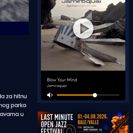
a za hitnu
oznog parka
stavama u