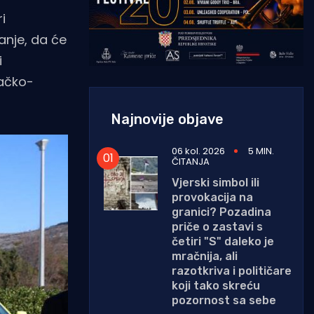
i
anje, da će
i
vačko-
Najnovije objave
06 kol. 2026
5 MIN.
ČITANJA
Vjerski simbol ili
provokacija na
granici? Pozadina
priče o zastavi s
četiri "S" daleko je
mračnija, ali
razotkriva i političare
koji tako skreću
pozornost sa sebe