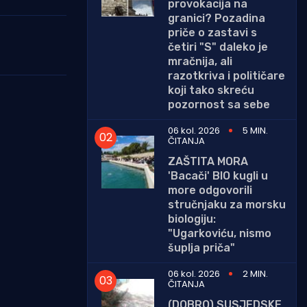
provokacija na
granici? Pozadina
priče o zastavi s
četiri "S" daleko je
mračnija, ali
razotkriva i političare
koji tako skreću
pozornost sa sebe
06 kol. 2026
5 MIN.
ČITANJA
ZAŠTITA MORA
'Bacači' BIO kugli u
more odgovorili
stručnjaku za morsku
biologiju:
"Ugarkoviću, nismo
šuplja priča"
06 kol. 2026
2 MIN.
ČITANJA
(DOBRO) SUSJEDSKE