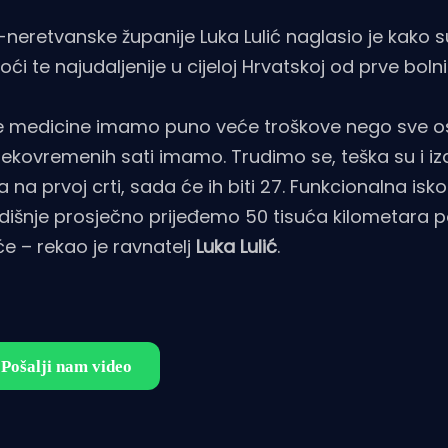
eretvanske županije Luka Lulić naglasio je kako su
i te najudaljenije u cijeloj Hrvatskoj od prve bolni
tne medicine imamo puno veće troškove nego sve o
prekovremenih sati imamo. Trudimo se, teška su i i
 prvoj crti, sada će ih biti 27. Funkcionalna iskor
odišnje prosječno prijeđemo 50 tisuća kilometara po
e – rekao je ravnatelj
Luka Lulić
.