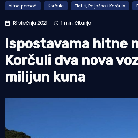
hitna pomoć
Korčula
Elafiti, Pelješac i Korčula
Pomorstvo
Ribolov
18 siječnja 2021
1 min. čitanja
Ekologija
Ispostavama hitne m
Tradicija i kultura
Korčuli dva nova voz
milijun kuna