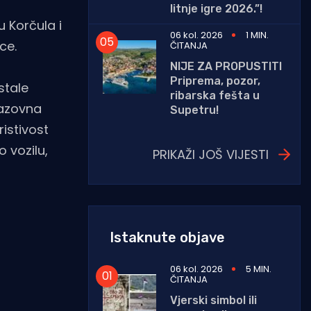
litnje igre 2026.”!
 Korčula i
06 kol. 2026
1 MIN.
ce.
ČITANJA
NIJE ZA PROPUSTITI
Priprema, pozor,
stale
ribarska fešta u
zazovna
Supetru!
istivost
 vozilu,
PRIKAŽI JOŠ VIJESTI
Istaknute objave
06 kol. 2026
5 MIN.
ČITANJA
Vjerski simbol ili