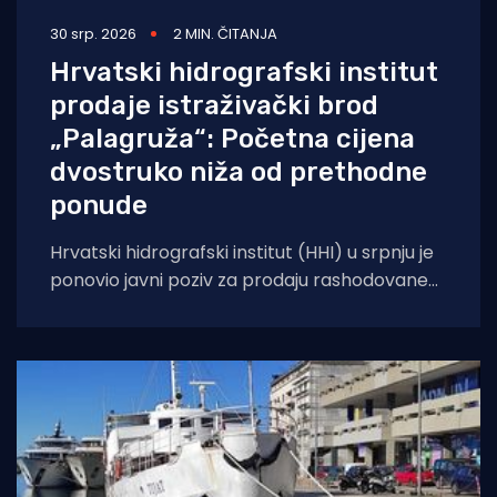
30 srp. 2026
2 MIN. ČITANJA
Hrvatski hidrografski institut
prodaje istraživački brod
„Palagruža“: Početna cijena
dvostruko niža od prethodne
ponude
Hrvatski hidrografski institut (HHI) u srpnju je
ponovio javni poziv za prodaju rashodovane
dugotrajne imovine – istraživačkog broda
„Palagruža“. Prodaja se