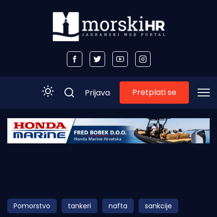
Pretplati se
Prijava
Početna
Morski plus
Morski TV
Obala
Pomorstvo
tankeri
nafta
sankcije
Otoci