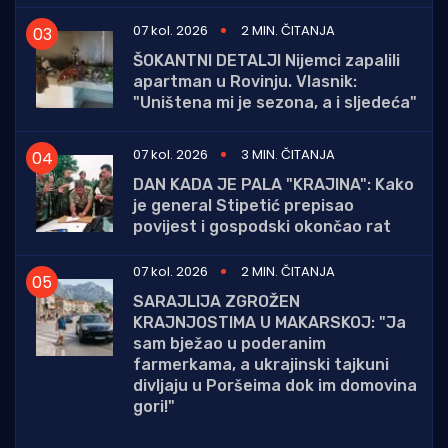
07 kol. 2026
2 MIN. ČITANJA
ŠOKANTNI DETALJI Nijemci zapalili
apartman u Rovinju. Vlasnik:
"Uništena mi je sezona, a i sljedeća"
07 kol. 2026
3 MIN. ČITANJA
DAN KADA JE PALA "KRAJINA": Kako
je general Stipetić prepisao
povijest i gospodski okončao rat
07 kol. 2026
2 MIN. ČITANJA
SARAJLIJA ZGROŽEN
KRAJNJOSTIMA U MAKARSKOJ: "Ja
sam bježao u poderanim
farmerkama, a ukrajinski tajkuni
divljaju u Poršeima dok im domovina
gori!"