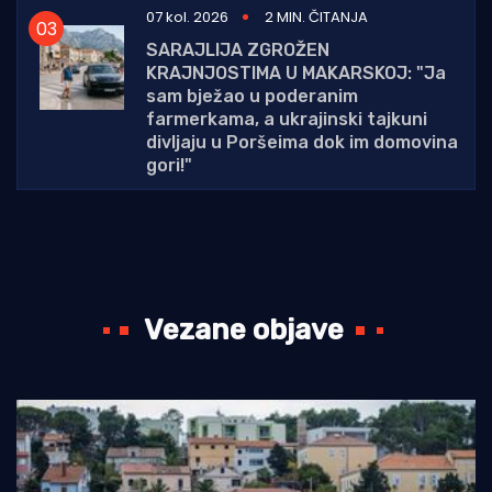
07 kol. 2026
2 MIN. ČITANJA
SARAJLIJA ZGROŽEN
KRAJNJOSTIMA U MAKARSKOJ: "Ja
sam bježao u poderanim
farmerkama, a ukrajinski tajkuni
divljaju u Poršeima dok im domovina
gori!"
Vezane objave