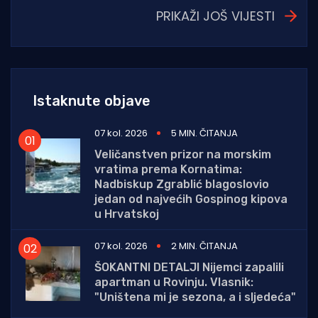
PRIKAŽI JOŠ VIJESTI
Istaknute objave
07 kol. 2026
5 MIN. ČITANJA
Veličanstven prizor na morskim
vratima prema Kornatima:
Nadbiskup Zgrablić blagoslovio
jedan od najvećih Gospinog kipova
u Hrvatskoj
07 kol. 2026
2 MIN. ČITANJA
ŠOKANTNI DETALJI Nijemci zapalili
apartman u Rovinju. Vlasnik:
"Uništena mi je sezona, a i sljedeća"