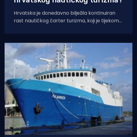
hrvatskog nautičkog turizma?
Hrvatska je donedavno bilježila kontinuiran
rast nautičkog čarter turizma, koji je tijekom
2025. godine (siječanj–studeni) prema
podacima Ministarstva pomorstva,