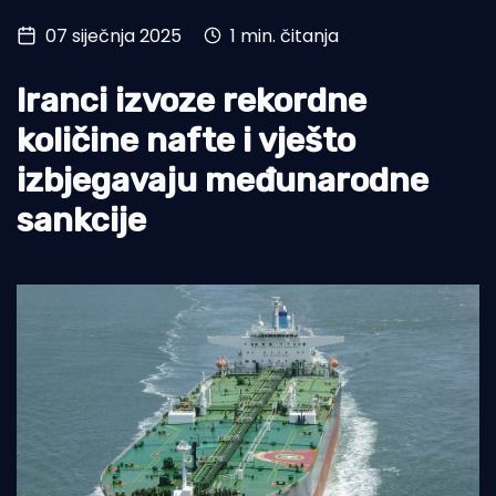
07 siječnja 2025
1 min. čitanja
Turizam i nautika
Pomorstvo
Iranci izvoze rekordne
Ribolov
količine nafte i vješto
izbjegavaju međunarodne
Ekologija
sankcije
Tradicija i kultura