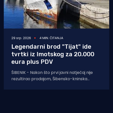
29 srp. 2026
4 MIN. ČITANJA
Legendarni brod "Tijat" ide
tvrtki iz Imotskog za 20.000
eura plus PDV
ŠIBENIK - Nakon što prvi javni natječaj nije
rezultirao prodajom, Šibensko-kninska
županija na ponovljenom je pozivu prihvatila
najvišu od tri