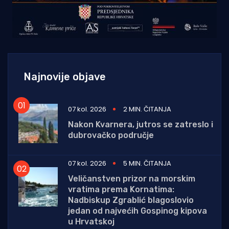
Najnovije objave
07 kol. 2026
2 MIN. ČITANJA
Nakon Kvarnera, jutros se zatreslo i
dubrovačko područje
07 kol. 2026
5 MIN. ČITANJA
Veličanstven prizor na morskim
vratima prema Kornatima:
Nadbiskup Zgrablić blagoslovio
jedan od najvećih Gospinog kipova
u Hrvatskoj