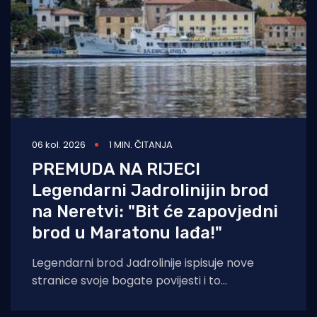
06 kol. 2026
1 MIN. ČITANJA
PREMUDA NA RIJECI
Legendarni Jadrolinijin brod
na Neretvi: "Bit će zapovjedni
brod u Maratonu lađa!"
Legendarni brod Jadrolinije ispisuje nove
stranice svoje bogate povijesti i to
sudjelovanjem u Maratonu lađa! Premuda se
trenutačno nalazi u