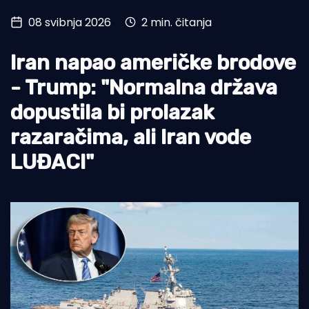
08 svibnja 2026
2 min. čitanja
Turizam i nautika
Pomorstvo
Iran napao američke brodove
Ribolov
- Trump: "Normalna država
dopustila bi prolazak
Ekologija
razaračima, ali Iran vode
Tradicija i kultura
LUĐACI"