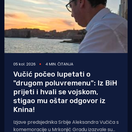
05 kol. 2026
4 MIN. ČITANJA
Vučić počeo lupetati o
"drugom poluvremenu": Iz BiH
prijeti i hvali se vojskom,
stigao mu oštar odgovor iz
Knina!
Izjave predsjednika Srbije Aleksandra Vučića s
komemoracije u Mrkonjić Gradu izazvale su