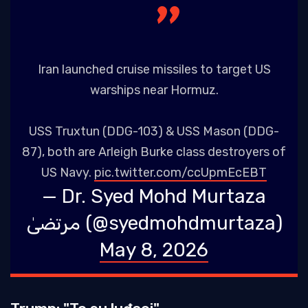
Iran launched cruise missiles to target US
warships near Hormuz.
USS Truxtun (DDG-103) & USS Mason (DDG-
87), both are Arleigh Burke class destroyers of
US Navy.
pic.twitter.com/ccUpmEcEBT
— Dr. Syed Mohd Murtaza
مرتضیٰ (@syedmohdmurtaza)
May 8, 2026