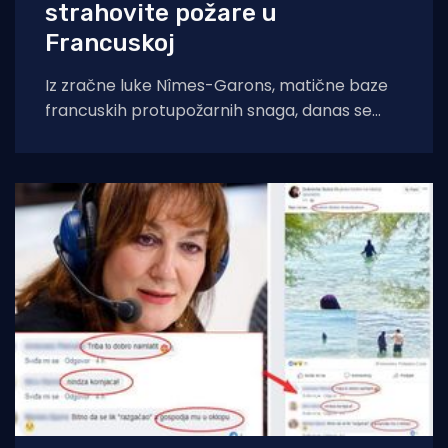
strahovite požare u
Francuskoj
Iz zračne luke Nîmes-Garons, matične baze
francuskih protupožarnih snaga, danas se
javio kapetan hrvatske posade Canadaira
bojnik Igor Mindoljević: