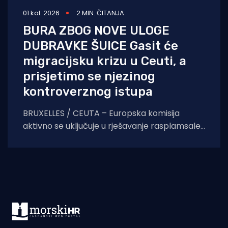
01 kol. 2026
2 MIN. ČITANJA
BURA ZBOG NOVE ULOGE
DUBRAVKE ŠUICE Gasit će
migracijsku krizu u Ceuti, a
prisjetimo se njezinog
kontroverznog istupa
BRUXELLES / CEUTA – Europska komisija
aktivno se uključuje u rješavanje rasplamsale
migracijske krize u španjolskoj enklavi Ceuti.
Odlukom predsjednice EK Ursule