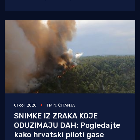
val reakcija u hrvatskom političkom vrhu.
Vučić je
01 kol. 2026
1 MIN. ČITANJA
SNIMKE IZ ZRAKA KOJE
ODUZIMAJU DAH: Pogledajte
kako hrvatski piloti gase