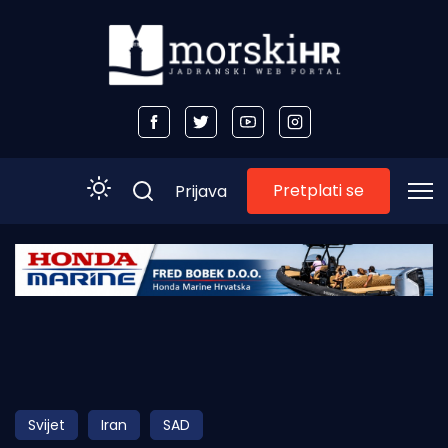
Pretplati se
Prijava
Početna
Morski plus
Morski TV
Obala
Svijet
Iran
SAD
Otoci