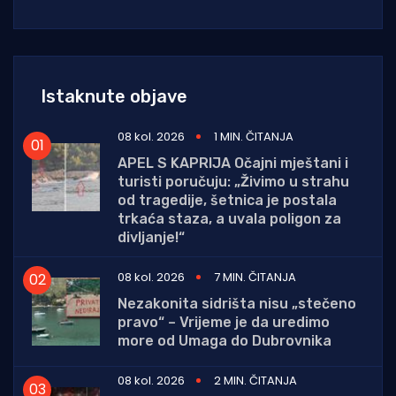
Istaknute objave
08 kol. 2026
1 MIN. ČITANJA
APEL S KAPRIJA Očajni mještani i
turisti poručuju: „Živimo u strahu
od tragedije, šetnica je postala
trkaća staza, a uvala poligon za
divljanje!“
08 kol. 2026
7 MIN. ČITANJA
Nezakonita sidrišta nisu „stečeno
pravo“ – Vrijeme je da uredimo
more od Umaga do Dubrovnika
08 kol. 2026
2 MIN. ČITANJA