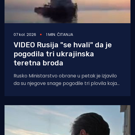
07 kol. 2026
1 MIN. ČITANJA
VIDEO Rusija "se hvali" da je
pogodila tri ukrajinska
teretna broda
Rusko Ministarstvo obrane u petak je izjavilo
da su njegove snage pogodile tri plovila koja
su se "koristila za