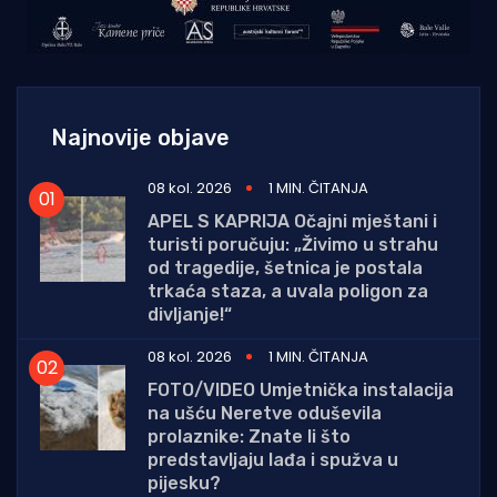
Najnovije objave
08 kol. 2026
1 MIN. ČITANJA
APEL S KAPRIJA Očajni mještani i
turisti poručuju: „Živimo u strahu
od tragedije, šetnica je postala
trkaća staza, a uvala poligon za
divljanje!“
08 kol. 2026
1 MIN. ČITANJA
FOTO/VIDEO Umjetnička instalacija
na ušću Neretve oduševila
prolaznike: Znate li što
predstavljaju lađa i spužva u
pijesku?