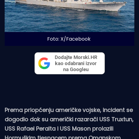
Foto: X/Facebook
Prema priopćenju američke vojske, incident se
dogodio dok su američki razarači USS Truxtun,
USS Rafael Peralta i USS Mason prolazili
Hormuškim tjesnacem prema Omanskom