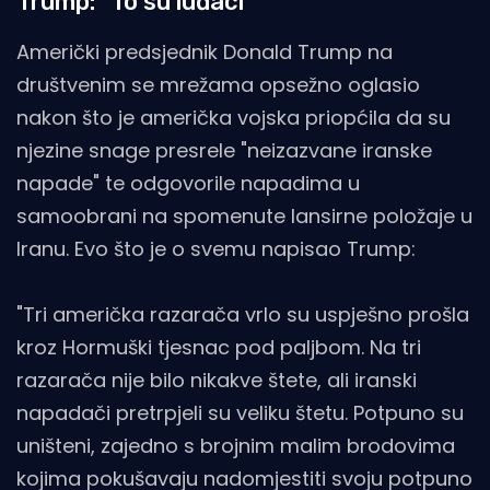
Trump: "To su luđaci"
Američki predsjednik Donald Trump na
društvenim se mrežama opsežno oglasio
nakon što je američka vojska priopćila da su
njezine snage presrele "neizazvane iranske
napade" te odgovorile napadima u
samoobrani na spomenute lansirne položaje u
Iranu. Evo što je o svemu napisao Trump:
"Tri američka razarača vrlo su uspješno prošla
kroz Hormuški tjesnac pod paljbom. Na tri
razarača nije bilo nikakve štete, ali iranski
napadači pretrpjeli su veliku štetu. Potpuno su
uništeni, zajedno s brojnim malim brodovima
kojima pokušavaju nadomjestiti svoju potpuno