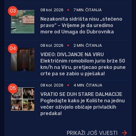
08 kol. 2026
7 MIN. ČITANJA
Nezakonita sidrišta nisu „stečeno
pravo“ – Vrijeme je da uredimo
more od Umaga do Dubrovnika
08 kol. 2026
2 MIN. ČITANJA
VIDEO: DIVLJANJE NA VIRU
Električnim romobilom jurio brže 50
km/h na Viru, pretjecao preko pune
crte pa se zabio u pješaka!
08 kol. 2026
4 MIN. ČITANJA
VRATIO SE DUH STARE DALMACIJE
Pogledajte kako je Kolište na jednu
večer oživjelo običaje privlačkih
predaka!
PRIKAŽI JOŠ VIJESTI