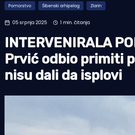
Pomorstvo
Šibenski arhipelag
Zlarin
Pomorstvo
Ribolov
05 srpnja 2025
1 min. čitanja
Ekologija
INTERVENIRALA POLI
Tradicija i kultura
Prvić odbio primiti 
nisu dali da isplovi