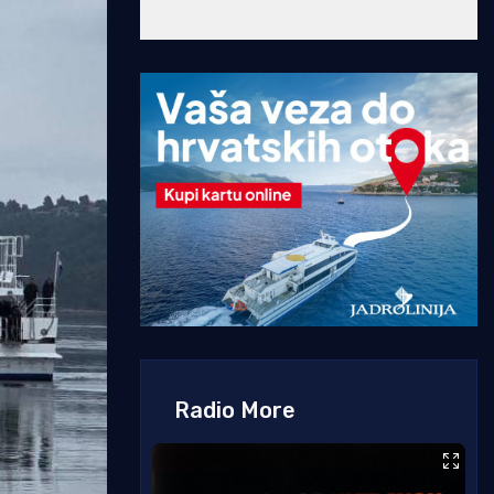
Radio More