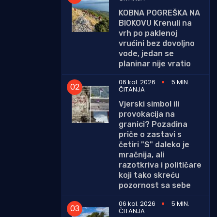
KOBNA POGREŠKA NA
BIOKOVU Krenuli na
vrh po paklenoj
vrućini bez dovoljno
vode, jedan se
planinar nije vratio
06 kol. 2026
5 MIN.
ČITANJA
Vjerski simbol ili
provokacija na
granici? Pozadina
priče o zastavi s
četiri "S" daleko je
mračnija, ali
razotkriva i političare
koji tako skreću
pozornost sa sebe
06 kol. 2026
5 MIN.
ČITANJA