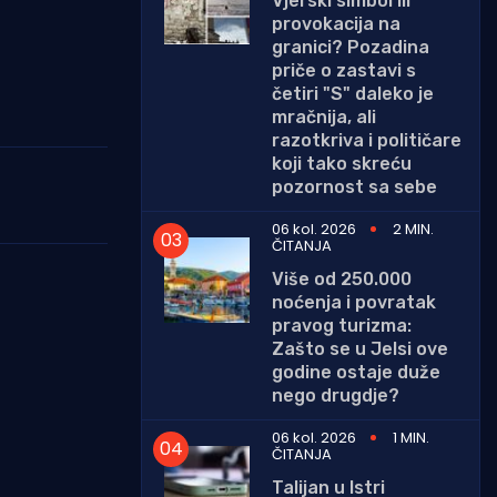
Vjerski simbol ili
provokacija na
granici? Pozadina
priče o zastavi s
četiri "S" daleko je
mračnija, ali
razotkriva i političare
koji tako skreću
pozornost sa sebe
06 kol. 2026
2 MIN.
ČITANJA
Više od 250.000
noćenja i povratak
pravog turizma:
Zašto se u Jelsi ove
godine ostaje duže
nego drugdje?
06 kol. 2026
1 MIN.
ČITANJA
Talijan u Istri