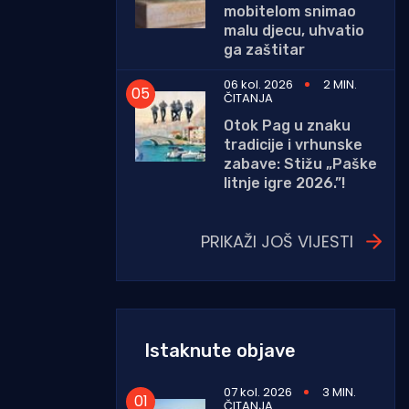
mobitelom snimao
malu djecu, uhvatio
ga zaštitar
06 kol. 2026
2 MIN.
ČITANJA
Otok Pag u znaku
tradicije i vrhunske
zabave: Stižu „Paške
litnje igre 2026.”!
PRIKAŽI JOŠ VIJESTI
Istaknute objave
07 kol. 2026
3 MIN.
ČITANJA