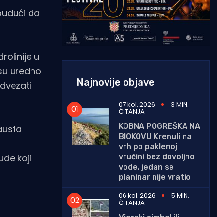
 budući da
rolinije u
 su uredno
Najnovije objave
odvezati
07 kol. 2026
3 MIN.
ČITANJA
KOBNA POGREŠKA NA
Fausta
BIOKOVU Krenuli na
vrh po paklenoj
vrućini bez dovoljno
ude koji
vode, jedan se
planinar nije vratio
06 kol. 2026
5 MIN.
ČITANJA