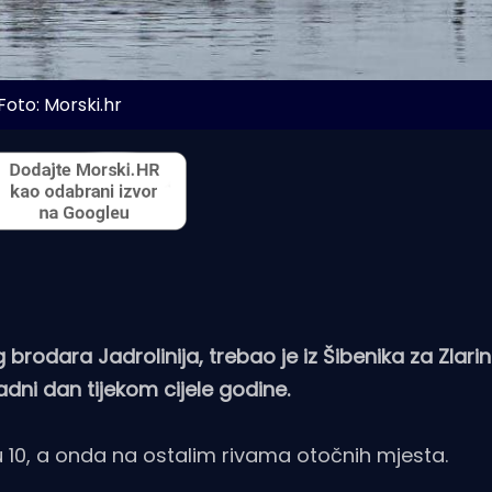
Foto: Morski.hr
rodara Jadrolinija, trebao je iz Šibenika za Zlarin
adni dan tijekom cijele godine.
ti u 10, a onda na ostalim rivama otočnih mjesta.