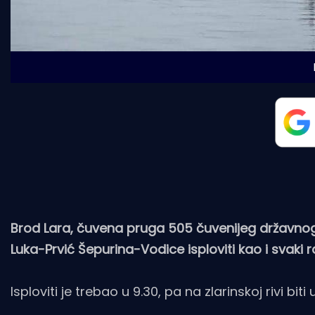
Brod Lara, čuvena pruga 505 čuvenijeg državnog b
Luka-Prvić Šepurina-Vodice isploviti kao i svaki r
Isploviti je trebao u 9.30, pa na zlarinskoj rivi bi