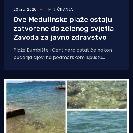
20 srp. 2026
1 MIN. ČITANJA
Ove Medulinske plaže ostaju
zatvorene do zelenog svjetla
Zavoda za javno zdravstvo
Plaže Bumbište i Centinera ostat će nakon
pucanja cijevi na podmorskom ispustu
zatvorene sve dok Zavod za javno zdravstvo
ne