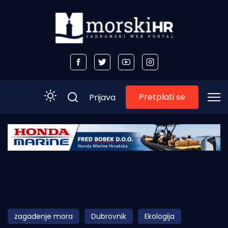
Pretplati se
Prijava
Početna
Morski plus
Morski TV
Obala
zagađenje mora
Dubrovnik
Ekologija
Otoci