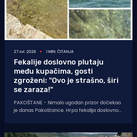
27 svi. 2026
1 MIN. ČITANJA
Fekalije doslovno plutaju
među kupačima, gosti
zgroženi: "Ovo je strašno, širi
se zaraza!"
PAKOŠTANE - Nimalo ugodan prizor dočekao
je danas Pakoštance. Hrpa fekalija doslovno
pluta uz plažu. - Netko ispustio crni tank blizu
plaže