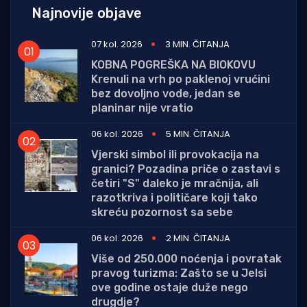
Najnovije objave
07 kol. 2026
3 MIN. ČITANJA
KOBNA POGREŠKA NA BIOKOVU
Krenuli na vrh po paklenoj vrućini
bez dovoljno vode, jedan se
planinar nije vratio
06 kol. 2026
5 MIN. ČITANJA
Vjerski simbol ili provokacija na
granici? Pozadina priče o zastavi s
četiri "S" daleko je mračnija, ali
razotkriva i političare koji tako
skreću pozornost sa sebe
06 kol. 2026
2 MIN. ČITANJA
Više od 250.000 noćenja i povratak
pravog turizma: Zašto se u Jelsi
ove godine ostaje duže nego
drugdje?