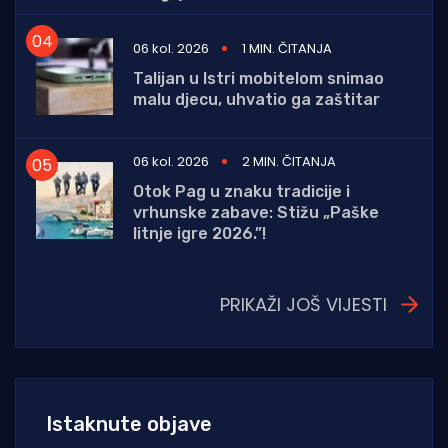
06 kol. 2026
1 MIN. ČITANJA
Talijan u Istri mobitelom snimao
malu djecu, uhvatio ga zaštitar
06 kol. 2026
2 MIN. ČITANJA
Otok Pag u znaku tradicije i
vrhunske zabave: Stižu „Paške
litnje igre 2026.”!
PRIKAŽI JOŠ VIJESTI
Istaknute objave