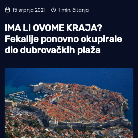
15 srpnja 2021
1 min. čitanja
Turizam i nautika
Pomorstvo
IMA LI OVOME KRAJA?
Ribolov
Fekalije ponovno okupirale
dio dubrovačkih plaža
Ekologija
Tradicija i kultura