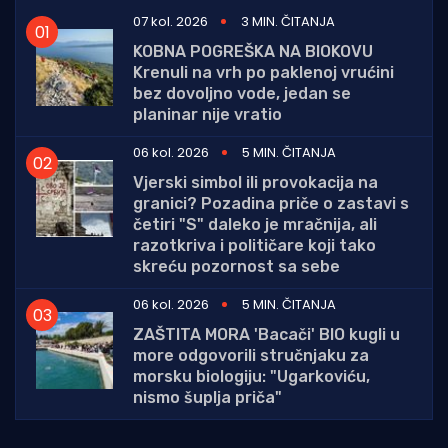
07 kol. 2026
3 MIN. ČITANJA
KOBNA POGREŠKA NA BIOKOVU
Krenuli na vrh po paklenoj vrućini
bez dovoljno vode, jedan se
planinar nije vratio
06 kol. 2026
5 MIN. ČITANJA
Vjerski simbol ili provokacija na
granici? Pozadina priče o zastavi s
četiri "S" daleko je mračnija, ali
razotkriva i političare koji tako
skreću pozornost sa sebe
06 kol. 2026
5 MIN. ČITANJA
ZAŠTITA MORA 'Bacači' BIO kugli u
more odgovorili stručnjaku za
morsku biologiju: "Ugarkoviću,
nismo šuplja priča"