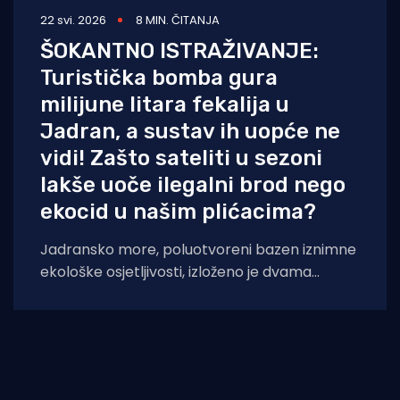
22 svi. 2026
8 MIN. ČITANJA
ŠOKANTNO ISTRAŽIVANJE:
Turistička bomba gura
milijune litara fekalija u
Jadran, a sustav ih uopće ne
vidi! Zašto sateliti u sezoni
lakše uoče ilegalni brod nego
ekocid u našim plićacima?
Jadransko more, poluotvoreni bazen iznimne
ekološke osjetljivosti, izloženo je dvama
tipološki različitim oblicima onečišćenja:
vidljivim površinskim onečišćenjem naftnim
derivatima porijeklom