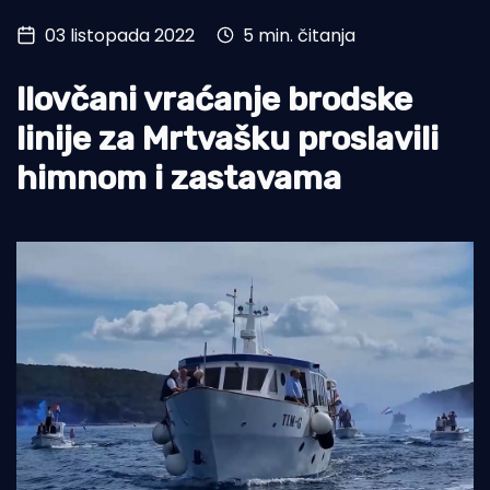
03 listopada 2022
5 min. čitanja
Turizam i nautika
Pomorstvo
Ilovčani vraćanje brodske
Ribolov
linije za Mrtvašku proslavili
himnom i zastavama
Ekologija
Tradicija i kultura