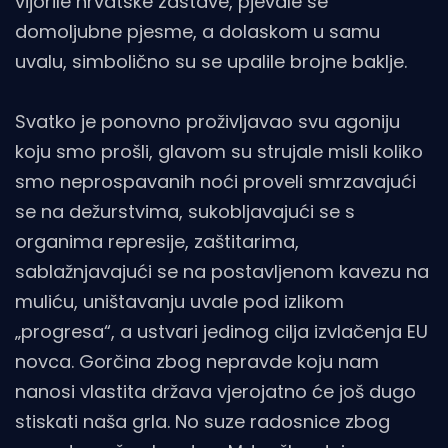
vijorile hrvatske zastave, pjevale se
domoljubne pjesme, a dolaskom u samu
uvalu, simbolično su se upalile brojne baklje.
Svatko je ponovno proživljavao svu agoniju
koju smo prošli, glavom su strujale misli koliko
smo neprospavanih noći proveli smrzavajući
se na dežurstvima, sukobljavajući se s
organima represije, zaštitarima,
sablažnjavajući se na postavljenom kavezu na
muliću, uništavanju uvale pod izlikom
„progresa“, a ustvari jedinog cilja izvlačenja EU
novca. Gorčina zbog nepravde koju nam
nanosi vlastita država vjerojatno će još dugo
stiskati naša grla. No suze radosnice zbog