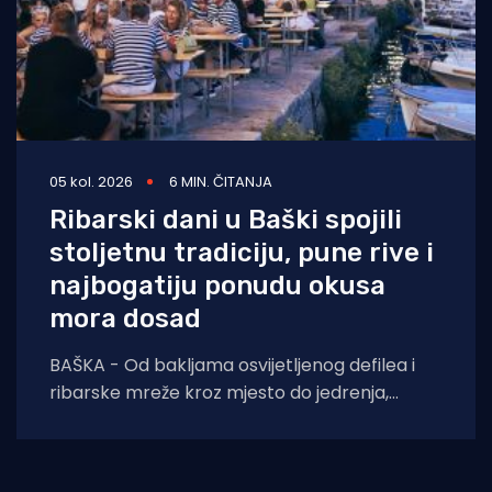
05 kol. 2026
6 MIN. ČITANJA
Ribarski dani u Baški spojili
stoljetnu tradiciju, pune rive i
najbogatiju ponudu okusa
mora dosad
BAŠKA - Od bakljama osvijetljenog defilea i
ribarske mreže kroz mjesto do jedrenja,
dječjih radionica, umjetnosti i koncerata,
trodnevna manifestacija još