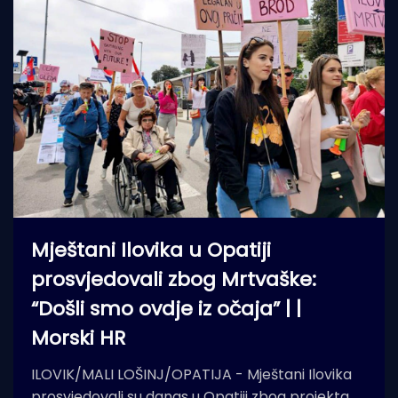
Mještani Ilovika u Opatiji
prosvjedovali zbog Mrtvaške:
“Došli smo ovdje iz očaja” | |
Morski HR
ILOVIK/MALI LOŠINJ/OPATIJA - Mještani Ilovika
prosvjedovali su danas u Opatiji zbog projekta