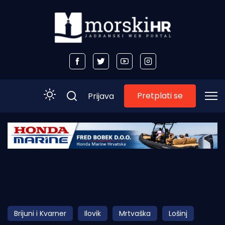
Pretplati se
Prijava
Početna
Morski plus
Morski TV
Obala
Brijuni i Kvarner
Ilovik
Mrtvaška
Lošinj
Otoci