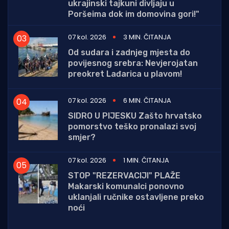
ukrajinski tajkuni divljaju u
Poršeima dok im domovina gori!"
07 kol. 2026
3 MIN. ČITANJA
Od sudara i zadnjeg mjesta do
povijesnog srebra: Nevjerojatan
preokret Lađarica u plavom!
07 kol. 2026
6 MIN. ČITANJA
SIDRO U PIJESKU Zašto hrvatsko
pomorstvo teško pronalazi svoj
smjer?
07 kol. 2026
1 MIN. ČITANJA
STOP "REZERVACIJI" PLAŽE
Makarski komunalci ponovno
uklanjali ručnike ostavljene preko
noći