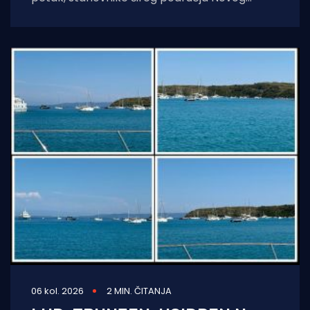
Vinodolskog i okolice uznemirio je umjeren
potres. Prema
06 kol. 2026
2 MIN. ČITANJA