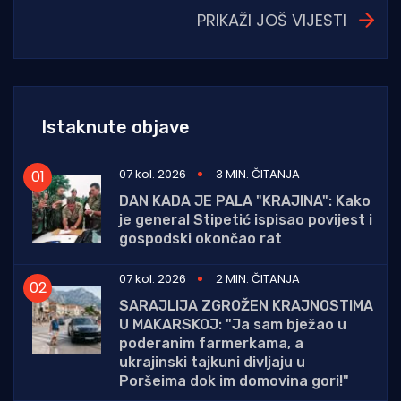
PRIKAŽI JOŠ VIJESTI
Istaknute objave
07 kol. 2026
3 MIN. ČITANJA
DAN KADA JE PALA "KRAJINA": Kako
je general Stipetić ispisao povijest i
gospodski okončao rat
07 kol. 2026
2 MIN. ČITANJA
SARAJLIJA ZGROŽEN KRAJNOSTIMA
U MAKARSKOJ: "Ja sam bježao u
poderanim farmerkama, a
ukrajinski tajkuni divljaju u
Poršeima dok im domovina gori!"