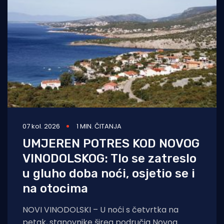
07 kol. 2026
1 MIN. ČITANJA
UMJEREN POTRES KOD NOVOG
VINODOLSKOG: Tlo se zatreslo
u gluho doba noći, osjetio se i
na otocima
NOVI VINODOLSKI – U noći s četvrtka na
petak, stanovnike šireg područja Novog