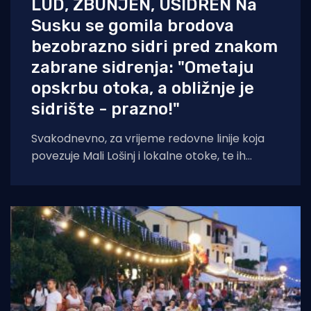
LUD, ZBUNJEN, USIDREN Na
Susku se gomila brodova
bezobrazno sidri pred znakom
zabrane sidrenja: "Ometaju
opskrbu otoka, a obližnje je
sidrište - prazno!"
Svakodnevno, za vrijeme redovne linije koja
povezuje Mali Lošinj i lokalne otoke, te ih
opskrbljuje namirnicama, po cijeloj uvali sidre