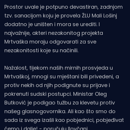
Prostor uvale je potpuno devastiran, zadnjom
tzv. sanacijom koju je provela ŽLU Mali Lošinj
dodatno je uništen i mora se urediti. I
najvažnije, akteri nezakonitog projekta
Mrtvaška moraju odgovarati za sve
nezakonitosti koje su načinili.
Nažalost, tijekom naših mirnih prosvjeda u
Mrtvaškoj, mnogi su mještani bili privedeni, a
protiv nekih od njih podignute su prijave i
pokrenuti sudski postupci. Ministar Oleg
Butković je podigao tužbu za klevetu protiv
našeg glasnogovornika. Ali kao što smo do
sada iz svega izašli kao pobjednici, pobjeđivat
ćemo i dalje! - poručuju Ilovčani.