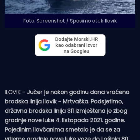
Foto: Screenshot / Spasimo otok Ilovik
ILOVIK -
Jučer je nakon godinu dana vraćena
brodska linija Ilovik - Mrtvaška. Podsjetimo,
državna brodska linija 311 izmještena je zbog
gradnje nove luke 4. listopada 2021. godine.
Pojedinim Ilovčanima smetalo je da se za
vrijeme gradnje nove luke voze do Lošinja 80,