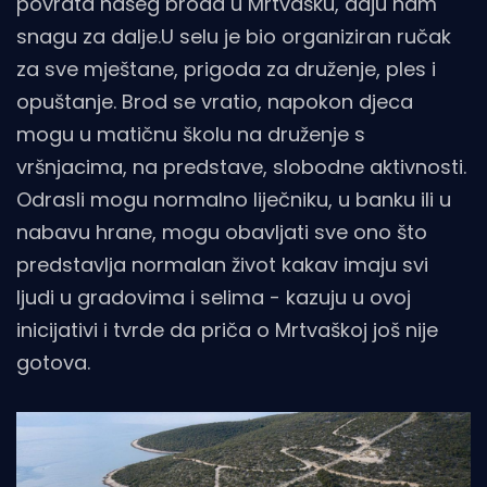
povrata našeg broda u Mrtvašku, daju nam
snagu za dalje.U selu je bio organiziran ručak
za sve mještane, prigoda za druženje, ples i
opuštanje. Brod se vratio, napokon djeca
mogu u matičnu školu na druženje s
vršnjacima, na predstave, slobodne aktivnosti.
Odrasli mogu normalno liječniku, u banku ili u
nabavu hrane, mogu obavljati sve ono što
predstavlja normalan život kakav imaju svi
ljudi u gradovima i selima - kazuju u ovoj
inicijativi i tvrde da priča o Mrtvaškoj još nije
gotova.