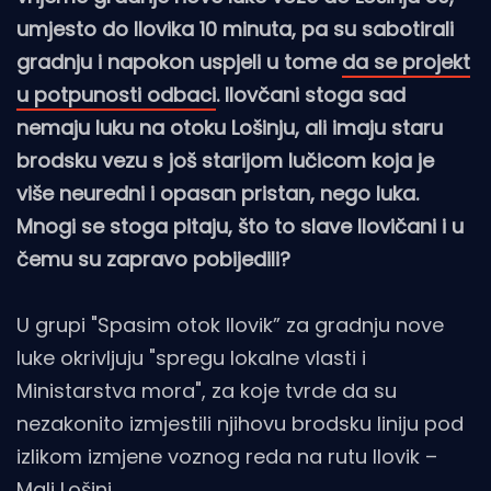
umjesto do Ilovika 10 minuta, pa su sabotirali
gradnju i napokon uspjeli u tome
da se projekt
u potpunosti odbaci
. Ilovčani stoga sad
nemaju luku na otoku Lošinju, ali imaju staru
brodsku vezu s još starijom lučicom koja je
više neuredni i opasan pristan, nego luka.
Mnogi se stoga pitaju, što to slave Ilovičani i u
čemu su zapravo pobijedili?
U grupi "Spasim otok Ilovik” za gradnju nove
luke okrivljuju "spregu lokalne vlasti i
Ministarstva mora", za koje tvrde da su
nezakonito izmjestili njihovu brodsku liniju pod
izlikom izmjene voznog reda na rutu Ilovik –
Mali Lošinj.