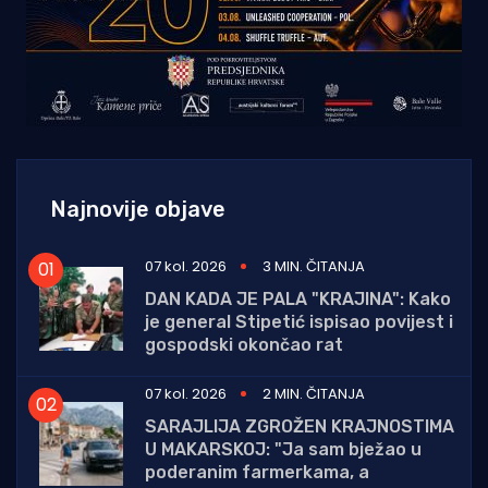
Najnovije objave
07 kol. 2026
3 MIN. ČITANJA
DAN KADA JE PALA "KRAJINA": Kako
je general Stipetić ispisao povijest i
gospodski okončao rat
07 kol. 2026
2 MIN. ČITANJA
SARAJLIJA ZGROŽEN KRAJNOSTIMA
U MAKARSKOJ: "Ja sam bježao u
poderanim farmerkama, a