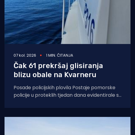
07 kol. 2026
1 MIN. ČITANJA
Čak 61 prekršaj glisiranja
blizu obale na Kvarneru
Posade policijskih plovila Postaje pomorske
policije u proteklih tjedan dana evidentirale su
61 prekršaj nedozvoljenog glisiranja, odnosno
glisiranja na udaljenosti