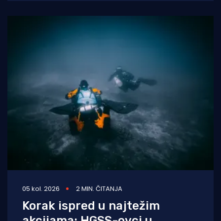
odvodni
05 kol. 2026
2 MIN. ČITANJA
Korak ispred u najtežim
akcijama: HGSS-ovci u