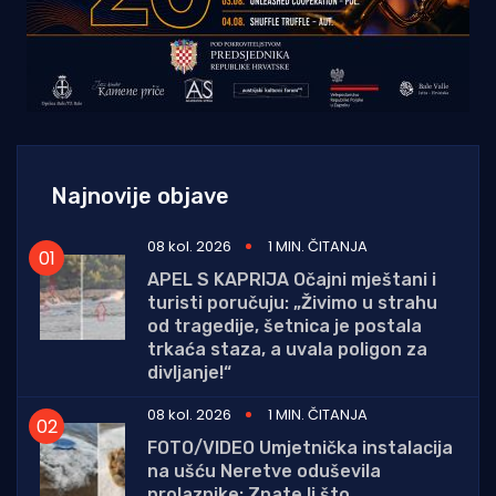
Najnovije objave
08 kol. 2026
1 MIN. ČITANJA
APEL S KAPRIJA Očajni mještani i
turisti poručuju: „Živimo u strahu
od tragedije, šetnica je postala
trkaća staza, a uvala poligon za
divljanje!“
08 kol. 2026
1 MIN. ČITANJA
FOTO/VIDEO Umjetnička instalacija
na ušću Neretve oduševila
prolaznike: Znate li što