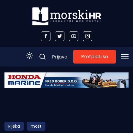
Pretplati se
Prijava
Početna
Morski plus
Morski TV
Obala
Rijeka
most
Otoci