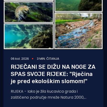
06 kol. 2026
3 MIN. ČITANJA
RIJEČANI SE DIŽU NA NOGE ZA
SPAS SVOJE RIJEKE: "Rječina
je pred ekološkim slomom!"
RIJEKA - Iako je žila kucavica grada i
zaštićeno područje mreže Natura 2000,
Rječina se sustavno uništava i pretvara u