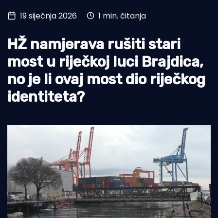
19 siječnja 2026
1 min. čitanja
Turizam i nautika
Pomorstvo
HŽ namjerava rušiti stari
Ribolov
most u riječkoj luci Brajdica,
no je li ovaj most dio riječkog
Ekologija
identiteta?
Tradicija i kultura