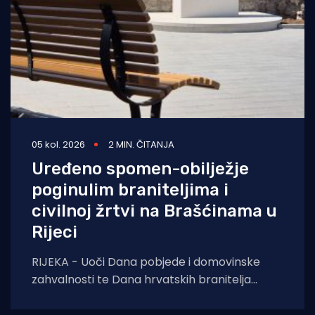
05 kol. 2026
2 MIN. ČITANJA
Uređeno spomen-obilježje
poginulim braniteljima i
civilnoj žrtvi na Brašćinama u
Rijeci
RIJEKA - Uoči Dana pobjede i domovinske
zahvalnosti te Dana hrvatskih branitelja
završeni su građevinski radovi na uređenju
spomen-obilježja u