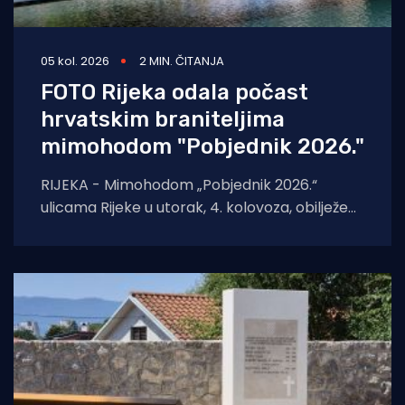
05 kol. 2026
2 MIN. ČITANJA
FOTO Rijeka odala počast
hrvatskim braniteljima
mimohodom "Pobjednik 2026."
RIJEKA - Mimohodom „Pobjednik 2026.“
ulicama Rijeke u utorak, 4. kolovoza, obilježeni
su Dan pobjede i domovinske zahvalnosti,
Dan hrvatskih branitelja