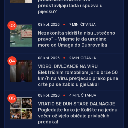
predstavljaju lađa i spužva u
pijesku?
08 kol. 2026
7 MIN. ČITANJA
Nezakonita sidrišta nisu „stečeno
pravo“ – Vrijeme je da uredimo
more od Umaga do Dubrovnika
08 kol. 2026
2 MIN. ČITANJA
VIDEO: DIVLJANJE NA VIRU
Električnim romobilom jurio brže 50
km/h na Viru, pretjecao preko pune
crte pa se zabio u pješaka!
08 kol. 2026
4 MIN. ČITANJA
VRATIO SE DUH STARE DALMACIJE
Pogledajte kako je Kolište na jednu
večer oživjelo običaje privlačkih
predaka!