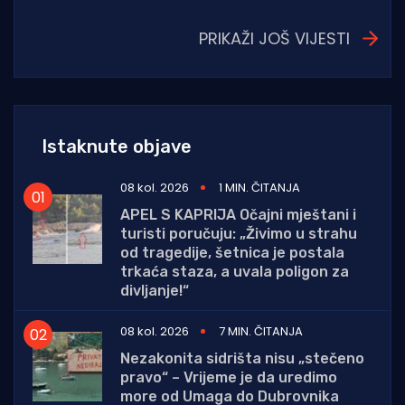
PRIKAŽI JOŠ VIJESTI
Istaknute objave
08 kol. 2026
1 MIN. ČITANJA
APEL S KAPRIJA Očajni mještani i
turisti poručuju: „Živimo u strahu
od tragedije, šetnica je postala
trkaća staza, a uvala poligon za
divljanje!“
08 kol. 2026
7 MIN. ČITANJA
Nezakonita sidrišta nisu „stečeno
pravo“ – Vrijeme je da uredimo
more od Umaga do Dubrovnika