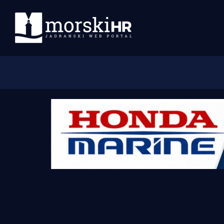
Početna
Morski plus
Morski TV
Obala
Otoci
Turizam i nautika