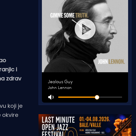
kao
anjic i
na zdrav
u koji je
e okvire