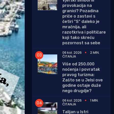
Vjerski simbol ili
provokacija na
granici? Pozadina
priče o zastavi s
četiri "S" daleko je
mračnija, ali
razotkriva i političare
koji tako skreću
pozornost sa sebe
06 kol. 2026
2 MIN.
ČITANJA
Više od 250.000
noćenja i povratak
pravog turizma:
Zašto se u Jelsi ove
godine ostaje duže
nego drugdje?
06 kol. 2026
1 MIN.
ČITANJA
Talijan u Istri