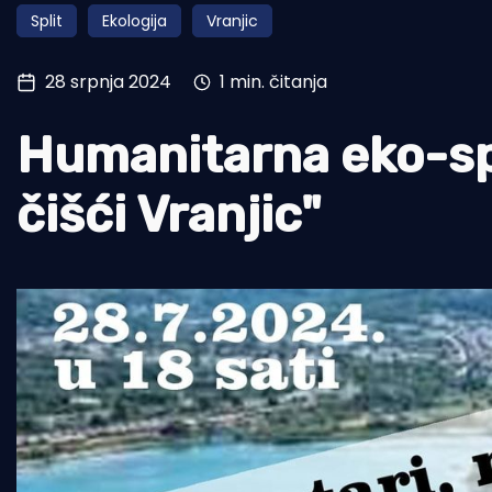
Split
Ekologija
Vranjic
Pomorstvo
Ribolov
28 srpnja 2024
1 min. čitanja
Ekologija
Humanitarna eko-spo
Tradicija i kultura
čišći Vranjic"