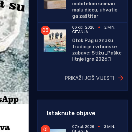
mobitelom snimao
malu djecu, uhvatio
ga zaštitar
06 kol. 2026
2 MIN.
ČITANJA
Otok Pag u znaku
tradicije i vrhunske
zabave: Stižu „Paške
litnje igre 2026.”!
PRIKAŽI JOŠ VIJESTI
Istaknute objave
07 kol. 2026
3 MIN.
ČITANJA