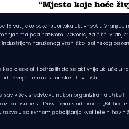
 od 18 sati, ekološko-sportsku aktivnost u Vranjicu 
umenjacima pod nazivom „Zaveslaj za čišći Vranjic
ja industrijom narušenog Vranjičko-solinskog bazen
kod djece ali i odraslih da se aktivnije uključe u r
odne vrijeme kroz sportske aktivnosti.
te sav višak sredstava nakon organiziranja utrke i
 udruzi za osobe sa Downovim sindromom „Bili tići“ iz
razvoju sa svrhom poboljšanja kvalitete njihovih ž