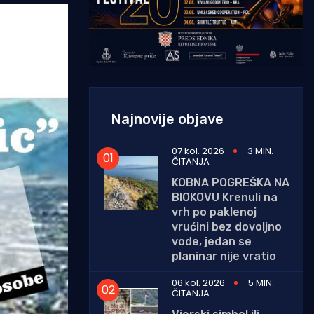
Najnovije objave
07 kol. 2026
3 MIN.
ČITANJA
KOBNA POGREŠKA NA
BIOKOVU Krenuli na
vrh po paklenoj
vrućini bez dovoljno
vode, jedan se
planinar nije vratio
06 kol. 2026
5 MIN.
ČITANJA