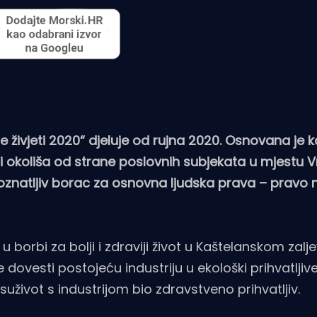
e živjeti 2020“ djeluje od rujna 2020. Osnovana je 
okoliša od strane poslovnih subjekata u mjestu Vr
epoznatljiv borac za osnovna ljudska prava – pravo 
u borbi za bolji i zdraviji život u Kaštelanskom zaljev
 dovesti postojeću industriju u ekološki prihvatljiv
život s industrijom bio zdravstveno prihvatljiv.