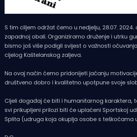
S tim ciljem održat ćemo u nedjelju, 28.07. 2024.
zapadnoj obali. Organiziramo druženje i utrku g
bismo još više podigli svijest o važnosti očuvan
cijelog Kaštelanskog zaljeva.
Na ovaj način ćemo pridonijeti jačanju motivacije 
društveno dobro i kvalitetno upotpune svoje slob
Cijeli događaj će biti i humanitarnog karaktera, 
svi prikupljeni prilozi biti će uplaćeni Sportskoj
Splita (udruga koja okuplja osobe s teškoćama u 