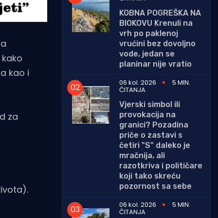
KOBNA POGREŠKA NA
BIOKOVU Krenuli na
vrh po paklenoj
na
vrućini bez dovoljno
vode, jedan se
“ kako
planinar nije vratio
a kao i
06 kol. 2026
5 MIN.
ČITANJA
Vjerski simbol ili
provokacija na
ad za
granici? Pozadina
priče o zastavi s
četiri "S" daleko je
mračnija, ali
razotkriva i političare
koji tako skreću
pozornost sa sebe
ivota).
06 kol. 2026
5 MIN.
ČITANJA