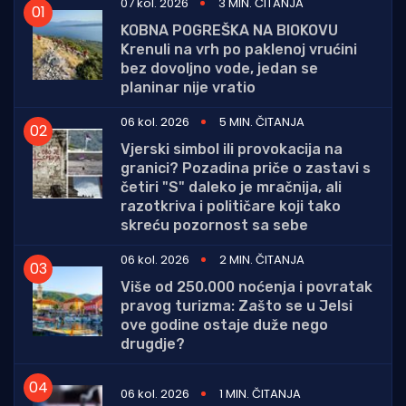
07 kol. 2026
3 MIN. ČITANJA
KOBNA POGREŠKA NA BIOKOVU
Krenuli na vrh po paklenoj vrućini
bez dovoljno vode, jedan se
planinar nije vratio
06 kol. 2026
5 MIN. ČITANJA
Vjerski simbol ili provokacija na
granici? Pozadina priče o zastavi s
četiri "S" daleko je mračnija, ali
razotkriva i političare koji tako
skreću pozornost sa sebe
06 kol. 2026
2 MIN. ČITANJA
Više od 250.000 noćenja i povratak
pravog turizma: Zašto se u Jelsi
ove godine ostaje duže nego
drugdje?
06 kol. 2026
1 MIN. ČITANJA