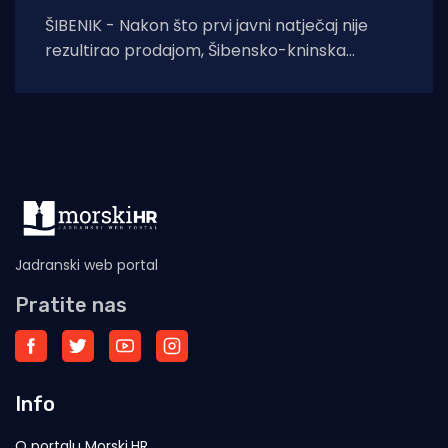
ŠIBENIK - Nakon što prvi javni natječaj nije
rezultirao prodajom, Šibensko-kninska
županija na ponovljenom je pozivu prihvatila
najvišu od tri
Jadranski web portal
Pratite nas
Info
O portalu Morski.HR