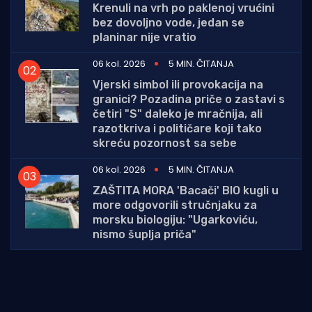
Krenuli na vrh po paklenoj vrućini
bez dovoljno vode, jedan se
planinar nije vratio
06 kol. 2026
5 MIN. ČITANJA
Vjerski simbol ili provokacija na
granici? Pozadina priče o zastavi s
četiri "S" daleko je mračnija, ali
razotkriva i političare koji tako
skreću pozornost sa sebe
06 kol. 2026
5 MIN. ČITANJA
ZAŠTITA MORA 'Bacači' BIO kugli u
more odgovorili stručnjaku za
morsku biologiju: "Ugarkoviću,
nismo šuplja priča"