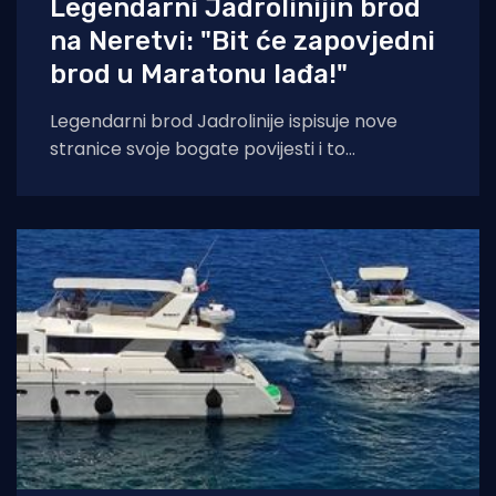
Legendarni Jadrolinijin brod
na Neretvi: "Bit će zapovjedni
brod u Maratonu lađa!"
Legendarni brod Jadrolinije ispisuje nove
stranice svoje bogate povijesti i to
sudjelovanjem u Maratonu lađa! Premuda se
trenutačno nalazi u