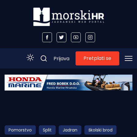
Pretplati se
Prijava
Početna
Morski plus
Morski TV
Obala
Pomorstvo
Split
Jadran
školski brod
Otoci