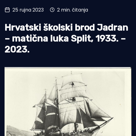
25 rujna 2023
2 min. čitanja
Turizam i nautika
Pomorstvo
Hrvatski školski brod Jadran
Ribolov
– matična luka Split, 1933. –
2023.
Ekologija
Tradicija i kultura