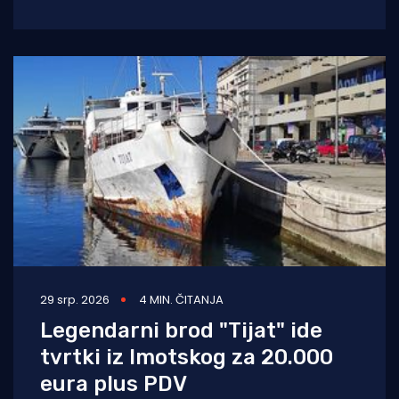
dugotrajne imovine – istraživačkog broda
„Palagruža“. Prodaja se
29 srp. 2026
4 MIN. ČITANJA
Legendarni brod "Tijat" ide
tvrtki iz Imotskog za 20.000
eura plus PDV