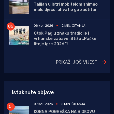
Talijan u Istri mobitelom snimao
malu djecu, uhvatio ga zaštitar
06 kol. 2026
2 MIN. ČITANJA
Otok Pag u znaku tradicije i
vrhunske zabave: Stižu „Paške
litnje igre 2026.”!
PRIKAŽI JOŠ VIJESTI
Istaknute objave
07 kol. 2026
3 MIN. ČITANJA
KOBNA POGREŠKA NA BIOKOVU