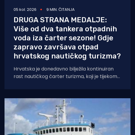
05 kol. 2026
9 MIN. ČITANJA
DRUGA STRANA MEDALJE:
Više od dva tankera otpadnih
voda iza čarter sezone! Gdje
zapravo završava otpad
hrvatskog nautičkog turizma?
Hrvatska je donedavno bilježila kontinuiran
rast nautičkog čarter turizma, koji je tijekom
2025. godine (siječanj–studeni) prema
podacima Ministarstva pomorstva,