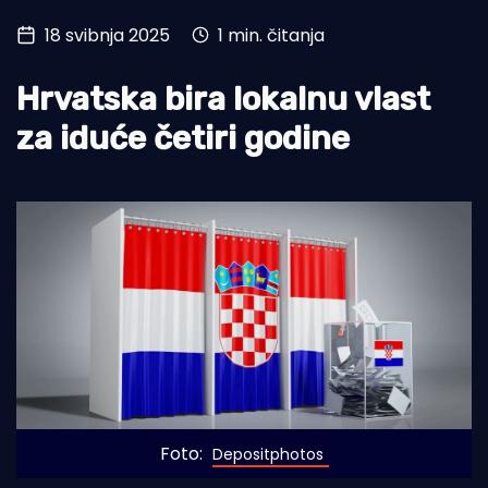
18 svibnja 2025
1 min. čitanja
Turizam i nautika
Pomorstvo
Hrvatska bira lokalnu vlast
Ribolov
za iduće četiri godine
Ekologija
Tradicija i kultura
Foto: 
Depositphotos