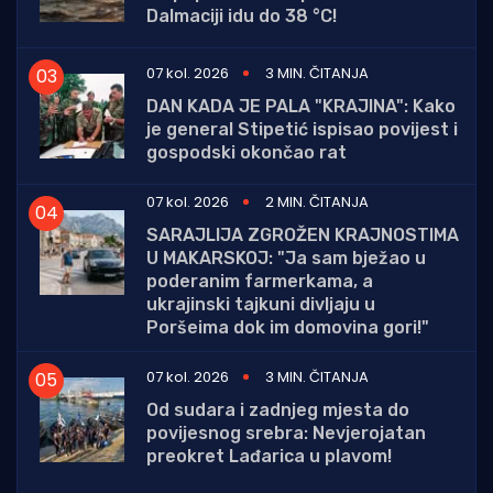
Dalmaciji idu do 38 °C!
07 kol. 2026
3 MIN. ČITANJA
DAN KADA JE PALA "KRAJINA": Kako
je general Stipetić ispisao povijest i
gospodski okončao rat
07 kol. 2026
2 MIN. ČITANJA
SARAJLIJA ZGROŽEN KRAJNOSTIMA
U MAKARSKOJ: "Ja sam bježao u
poderanim farmerkama, a
ukrajinski tajkuni divljaju u
Poršeima dok im domovina gori!"
07 kol. 2026
3 MIN. ČITANJA
Od sudara i zadnjeg mjesta do
povijesnog srebra: Nevjerojatan
preokret Lađarica u plavom!