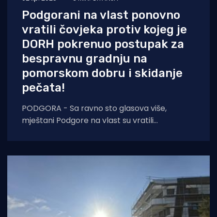
Podgorani na vlast ponovno
vratili čovjeka protiv kojeg je
DORH pokrenuo postupak za
bespravnu gradnju na
pomorskom dobru i skidanje
pečata!
PODGORA - Sa ravno sto glasova više,
mještani Podgore na vlast su vratili
kontroverznog Antu Miličića, protiv kojeg je
2022. godine