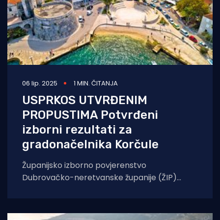
06 lip. 2025
1 MIN. ČITANJA
USPRKOS UTVRĐENIM
PROPUSTIMA Potvrđeni
izborni rezultati za
gradonačelnika Korčule
Županijsko izborno povjerenstvo
Dubrovačko-neretvanske županije (ŽIP)
potvrdilo je rezultate izbora za
gradonačelnika/gradonačelnicu Korčule, iako
su utvrdili propuste. Po