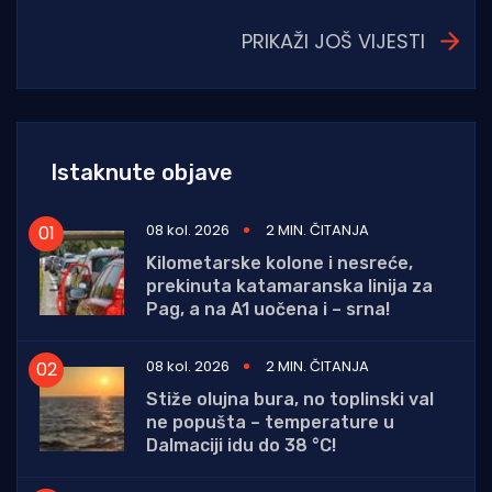
PRIKAŽI JOŠ VIJESTI
Istaknute objave
08 kol. 2026
2 MIN. ČITANJA
Kilometarske kolone i nesreće,
prekinuta katamaranska linija za
Pag, a na A1 uočena i – srna!
08 kol. 2026
2 MIN. ČITANJA
Stiže olujna bura, no toplinski val
ne popušta – temperature u
Dalmaciji idu do 38 °C!