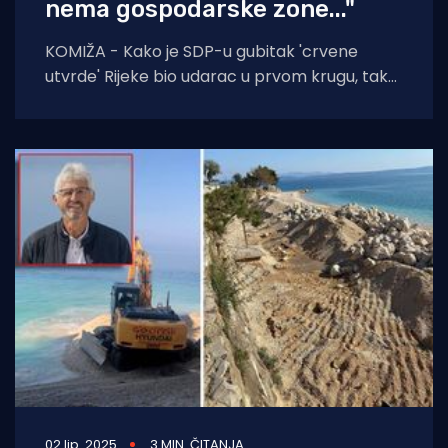
nema gospodarske zone..."
KOMIŽA - Kako je SDP-u gubitak 'crvene
utvrde' Rijeke bio udarac u prvom krugu, tako
im na slavu
02 lip. 2025
3 MIN. ČITANJA