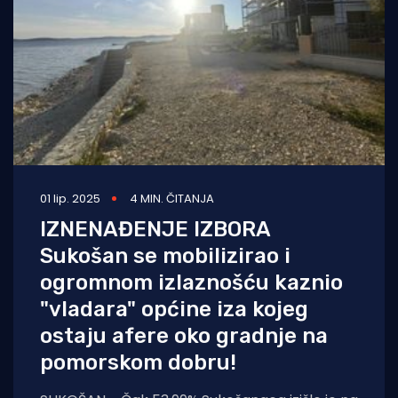
01 lip. 2025
4 MIN. ČITANJA
IZNENAĐENJE IZBORA
Sukošan se mobilizirao i
ogromnom izlaznošću kaznio
"vladara" općine iza kojeg
ostaju afere oko gradnje na
pomorskom dobru!