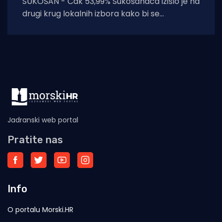
SUKOŠAN - Čak 53,99% Sukošanaca izišlo je na
drugi krug lokalnih izbora kako bi se
mobilizirali i svrgnuli HDZ-ovog
Jadranski web portal
Pratite nas
Info
O portalu Morski.HR