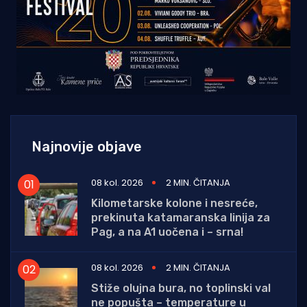
Najnovije objave
08 kol. 2026
2 MIN. ČITANJA
Kilometarske kolone i nesreće,
prekinuta katamaranska linija za
Pag, a na A1 uočena i – srna!
08 kol. 2026
2 MIN. ČITANJA
Stiže olujna bura, no toplinski val
ne popušta – temperature u