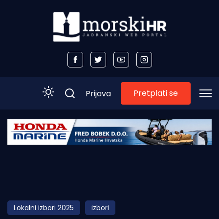
Pretplati se
Prijava
Početna
Morski plus
Morski TV
Obala
Lokalni izbori 2025
izbori
Otoci