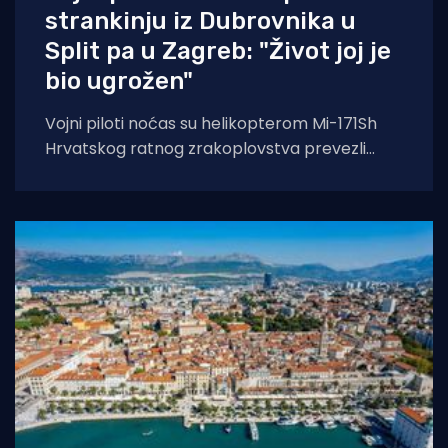
strankinju iz Dubrovnika u
Split pa u Zagreb: "Život joj je
bio ugrožen"
Vojni piloti noćas su helikopterom Mi-171Sh
Hrvatskog ratnog zrakoplovstva prevezli
životno ugroženu stranu državljanku i
medicinski tim iz Opće