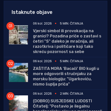
Istaknute objave
06 kol. 2026
5 MIN. ČITANJA
Vjerski simbol ili provokacija na
granici? Pozadina priče o zastavi s
četiri "S" daleko je mračnija, ali
razotkriva i političare koji tako
skreću pozornost sa sebe
06 kol. 2026
5 MIN. ČITANJA
ZAŠTITA MORA 'Bacači' BIO kugli u
more odgovorili stručnjaku za
morsku biologiju: "Ugarkoviću,
nismo šuplja priča"
06 kol. 2026
2 MIN. ČITANJA
(DOBRO) SUSJEDSKE LUDOSTI
Čitatelj: "Postavio je ilegalnu