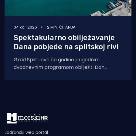
04 kol. 2026
2 MIN. ČITANJA
Spektakularno obilježavanje
Dana pobjede na splitskoj rivi
Grad Split i ove će godine prigodnim
dvodnevnim programom obilježiti Dan
pobjede i domovinske zahvalnosti, Dan
hrvatskih branitelja te 31.
Jadranski web portal