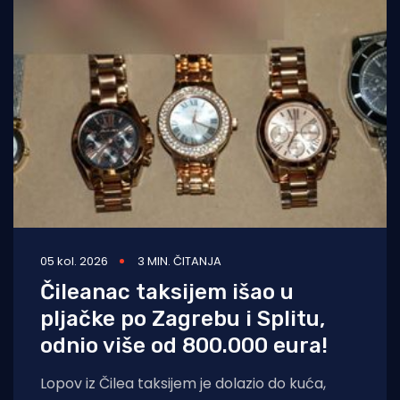
05 kol. 2026
3 MIN. ČITANJA
Čileanac taksijem išao u
pljačke po Zagrebu i Splitu,
odnio više od 800.000 eura!
Lopov iz Čilea taksijem je dolazio do kuća,