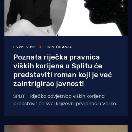
05 kol. 2026
1 MIN. ČITANJA
Poznata riječka pravnica
viških korijena u Splitu će
predstaviti roman koji je već
zaintrigirao javnost!
SPLIT - Riječka odvjetnica viških korijena
predstavit će svoj književni prvijenac u Velikoj
dvorani Gradske knjižnice Marka Marulića u
Splitu, u