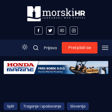
Pretplati se
Prijava
Početna
Morski plus
Morski TV
Obala
Split
Traganje i spašavanje
Slovenija
Otoci