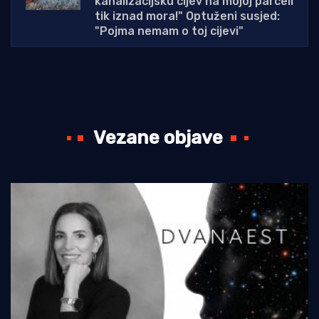
kanalizacijsku cijev na mojoj parceli
tik iznad mora!" Optuženi susjed:
"Pojma nemam o toj cijevi"
Vezane objave