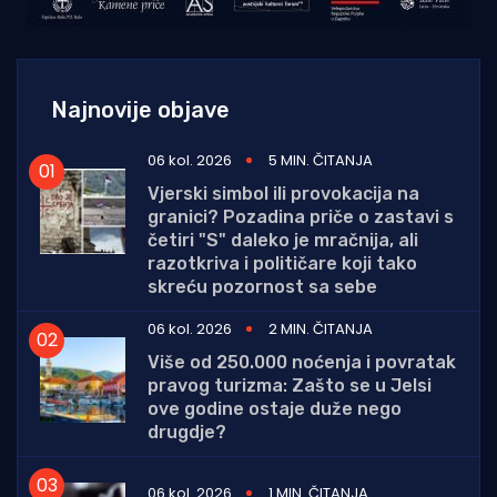
Najnovije objave
06 kol. 2026
5 MIN. ČITANJA
Vjerski simbol ili provokacija na
granici? Pozadina priče o zastavi s
četiri "S" daleko je mračnija, ali
razotkriva i političare koji tako
skreću pozornost sa sebe
06 kol. 2026
2 MIN. ČITANJA
Više od 250.000 noćenja i povratak
pravog turizma: Zašto se u Jelsi
ove godine ostaje duže nego
drugdje?
06 kol. 2026
1 MIN. ČITANJA