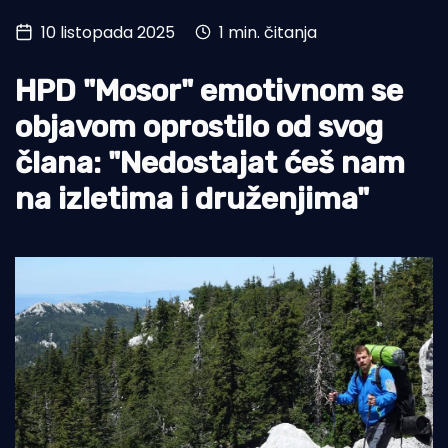
10 listopada 2025
1 min. čitanja
Turizam i nautika
Pomorstvo
HPD "Mosor" emotivnom se
Ribolov
objavom oprostilo od svog
člana: "Nedostajat ćeš nam
Ekologija
na izletima i druženjima"
Tradicija i kultura