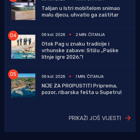
Talijan u Istri mobitelom snimao
malu djecu, uhvatio ga zaštitar
06 kol. 2026
2 MIN. ČITANJA
Otok Pag u znaku tradicije i
vrhunske zabave: Stižu „Paške
litnje igre 2026.”!
06 kol. 2026
1 MIN. ČITANJA
NIJE ZA PROPUSTITI Priprema,
pozor, ribarska fešta u Supetru!
PRIKAŽI JOŠ VIJESTI