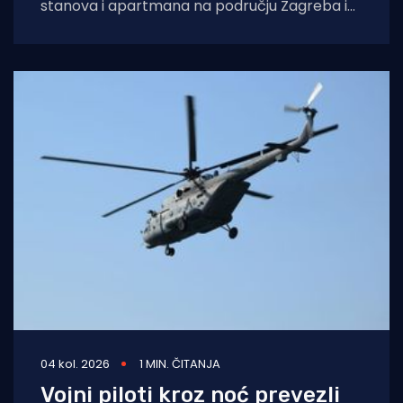
stanova i apartmana na području Zagreba i
Splita i počinio znatnu materijalnu
04 kol. 2026
1 MIN. ČITANJA
Vojni piloti kroz noć prevezli