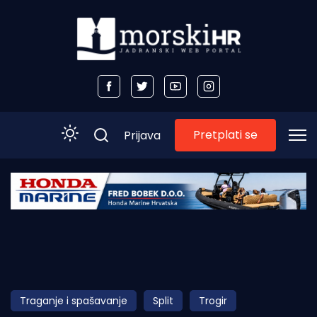
Pretplati se
Prijava
Početna
Morski plus
Morski TV
Obala
Traganje i spašavanje
Split
Trogir
Otoci