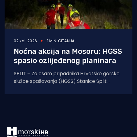
02 kol. 2026
1 MIN. ČITANJA
Noćna akcija na Mosoru: HGSS
spasio ozlijeđenog planinara
SPLIT – Za osam pripadnika Hrvatske gorske
službe spašavanja (HGSS) Stanice Split
protekla noć protekla je u znaku još jedne
uspješne