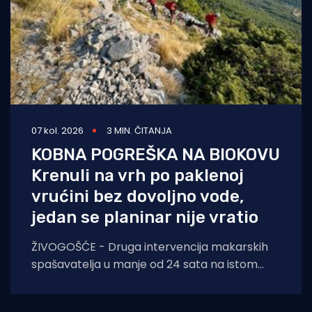
07 kol. 2026
3 MIN. ČITANJA
KOBNA POGREŠKA NA BIOKOVU
Krenuli na vrh po paklenoj
vrućini bez dovoljno vode,
jedan se planinar nije vratio
ŽIVOGOŠĆE - Druga intervencija makarskih
spašavatelja u manje od 24 sata na istom
lokalitetu završila je kobno. HGSS ponovno
apelira na