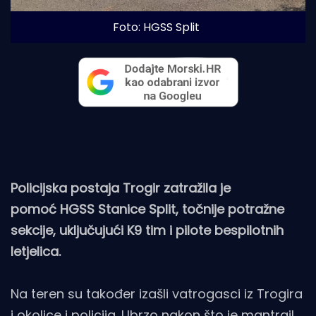
Foto: HGSS Split
Policijska postaja Trogir zatražila je
pomoć HGSS Stanice Split, točnije potražne
sekcije, uključujući K9 tim i pilote bespilotnih
letjelica.
Na teren su također izašli vatrogasci iz Trogira
i okolice i policija. Ubrzo nakon što je mantrail