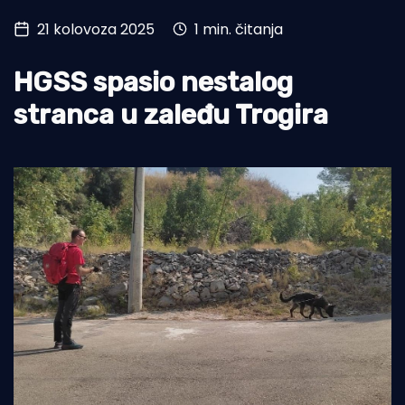
21 kolovoza 2025
1 min. čitanja
Turizam i nautika
Pomorstvo
HGSS spasio nestalog
Ribolov
stranca u zaleđu Trogira
Ekologija
Tradicija i kultura