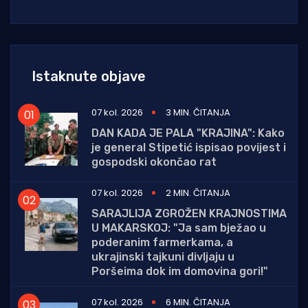
Istaknute objave
07 kol. 2026
3 MIN. ČITANJA
DAN KADA JE PALA "KRAJINA": Kako
je general Stipetić ispisao povijest i
gospodski okončao rat
07 kol. 2026
2 MIN. ČITANJA
SARAJLIJA ZGROŽEN KRAJNOSTIMA
U MAKARSKOJ: "Ja sam bježao u
poderanim farmerkama, a
ukrajinski tajkuni divljaju u
Poršeima dok im domovina gori!"
07 kol. 2026
6 MIN. ČITANJA