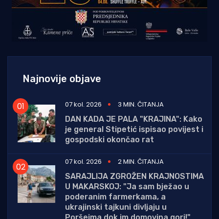
Najnovije objave
07 kol. 2026
3 MIN. ČITANJA
DAN KADA JE PALA "KRAJINA": Kako
je general Stipetić ispisao povijest i
gospodski okončao rat
07 kol. 2026
2 MIN. ČITANJA
SARAJLIJA ZGROŽEN KRAJNOSTIMA
U MAKARSKOJ: "Ja sam bježao u
poderanim farmerkama, a
ukrajinski tajkuni divljaju u
Poršeima dok im domovina gori!"