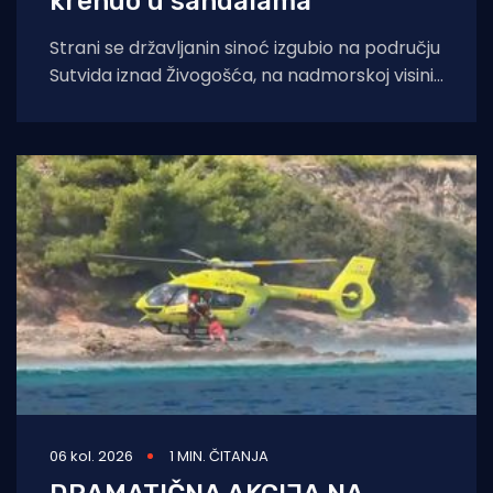
krenuo u sandalama
Strani se državljanin sinoć izgubio na području
Sutvida iznad Živogošća, na nadmorskoj visini
od oko 1.050 metara. Muškarac je
06 kol. 2026
1 MIN. ČITANJA