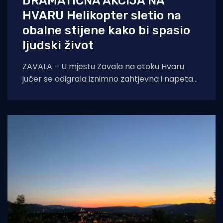
DRAMATIČNA AKCIJA NA
HVARU Helikopter sletio na
obalne stijene kako bi spasio
ljudski život
ZAVALA – U mjestu Zavala na otoku Hvaru
jučer se odigrala iznimno zahtjevna i napeta
intervencija hitne medicinske službe.
Zahvaljujući nevjerojatnoj