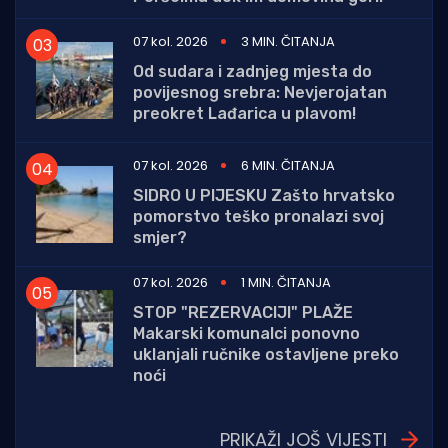
07 kol. 2026
3 MIN. ČITANJA
Od sudara i zadnjeg mjesta do
povijesnog srebra: Nevjerojatan
preokret Lađarica u plavom!
07 kol. 2026
6 MIN. ČITANJA
SIDRO U PIJESKU Zašto hrvatsko
pomorstvo teško pronalazi svoj
smjer?
07 kol. 2026
1 MIN. ČITANJA
STOP "REZERVACIJI" PLAŽE
Makarski komunalci ponovno
uklanjali ručnike ostavljene preko
noći
PRIKAŽI JOŠ VIJESTI