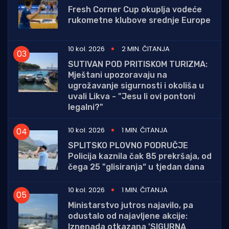
Fresh Corner Cup okuplja vodeće
rukometne klubove srednje Europe
10 kol. 2026
2 MIN. ČITANJA
SUTIVAN POD PRITISKOM TURIZMA:
Mještani upozoravaju na
ugrožavanje sigurnosti i okoliša u
uvali Likva - "Jesu li ovi pontoni
legalni?"
10 kol. 2026
1 MIN. ČITANJA
SPLITSKO PLOVNO PODRUČJE
Policija kaznila čak 85 prekršaja, od
čega 25 "glisiranja“ u tjedan dana
10 kol. 2026
1 MIN. ČITANJA
Ministarstvo jutros najavilo, pa
odustalo od najavljene akcije:
Iznenada otkazana 'SIGURNA