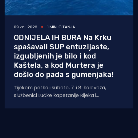
09 kol. 2026
1 MIN. ČITANJA
ODNIJELA IH BURA Na Krku
spašavali SUP entuzijaste,
izgubljenih je bilo i kod
Kaštela, a kod Murtera je
došlo do pada s gumenjaka!
Tijekom petka i subote, 7. i 8. kolovoza,
službenici Lučke kapetanije Rijeka i
pripadajućih ispostava spasili su ukupno četiri
osobe.