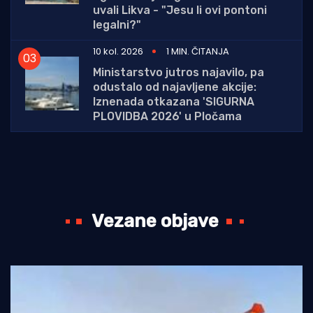
uvali Likva - "Jesu li ovi pontoni
legalni?"
10 kol. 2026
1 MIN. ČITANJA
Ministarstvo jutros najavilo, pa
odustalo od najavljene akcije:
Iznenada otkazana 'SIGURNA
PLOVIDBA 2026' u Pločama
Vezane objave