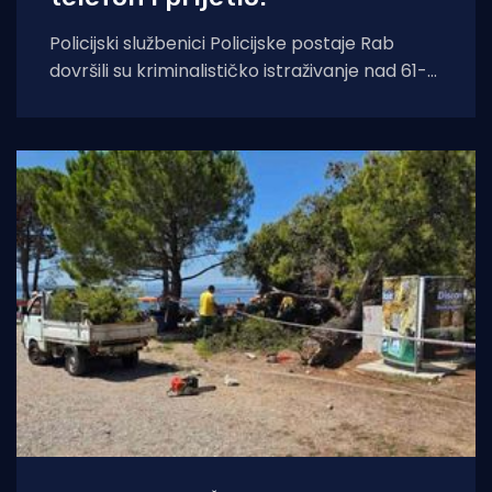
Policijski službenici Policijske postaje Rab
dovršili su kriminalističko istraživanje nad 61-
godišnjim hrvatskim državljaninom zbog
sumnje u počinjenje prekršaja iz