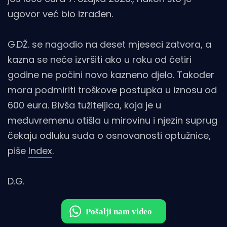
ugovor već bio izrađen.
G.DŽ. se nagodio na deset mjeseci zatvora, a
kazna se neće izvršiti ako u roku od četiri
godine ne počini novo kazneno djelo. Također
mora podmiriti troškove postupka u iznosu od
600 eura. Bivša tužiteljica, koja je u
međuvremenu otišla u mirovinu i njezin suprug
čekaju odluku suda o osnovanosti optužnice,
piše
Index
.
D.G.