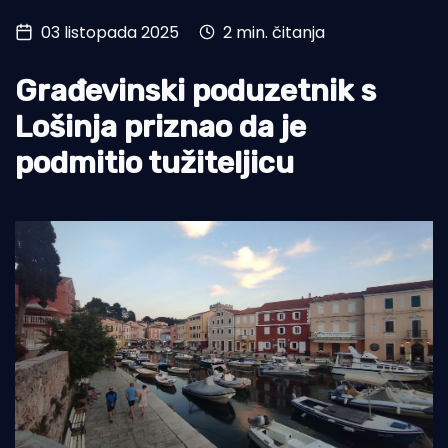
03 listopada 2025
2 min. čitanja
Turizam i nautika
Pomorstvo
Građevinski poduzetnik s
Ribolov
Lošinja priznao da je
podmitio tužiteljicu
Ekologija
Tradicija i kultura