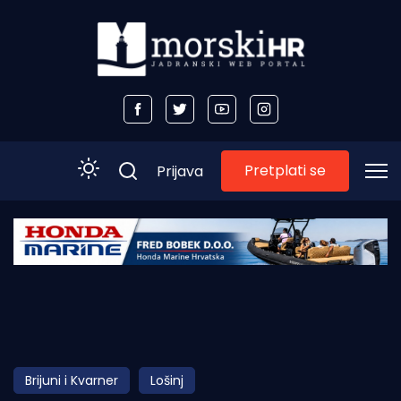
Pretplati se
Prijava
Početna
Morski plus
Morski TV
Obala
Brijuni i Kvarner
Lošinj
Otoci