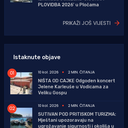
PLOVIDBA 2026' u Pločama
PRIKAŽI JOŠ VIJESTI
Istaknute objave
10 kol. 2026
2 MIN. ČITANJA
NIŠTA OD CAJKE Odgođen koncert
Jelene Karleuše u Vodicama za
Veliku Gospu
10 kol. 2026
2 MIN. ČITANJA
SUTIVAN POD PRITISKOM TURIZMA:
Mještani upozoravaju na
ugrožavanje sigurnosti i okoliša u