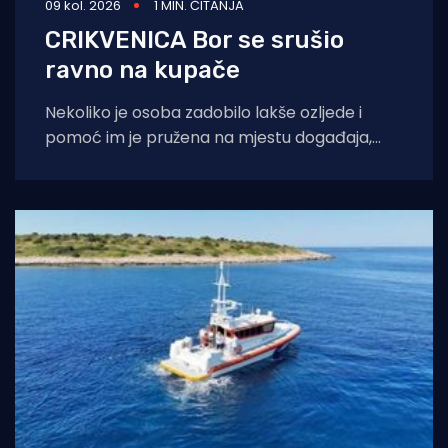
09 kol. 2026
1 MIN. ČITANJA
CRIKVENICA Bor se srušio
ravno na kupače
Nekoliko je osoba zadobilo lakše ozljede i
pomoć im je pružena na mjestu događaja,
javlja portal Crikva.hr. Pri padu