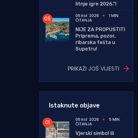
litnje igre 2026.”!
06 kol. 2026
1 MIN.
ČITANJA
NIJE ZA PROPUSTITI
Priprema, pozor,
ribarska fešta u
Supetru!
PRIKAŽI JOŠ VIJESTI
Istaknute objave
06 kol. 2026
5 MIN.
ČITANJA
Vjerski simbol ili