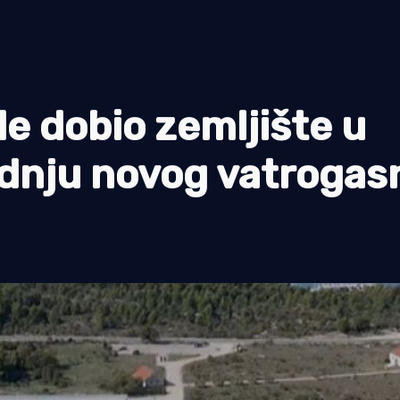
e dobio zemljište u
radnju novog vatroga