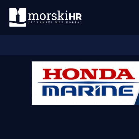
Početna
Morski plus
Morski TV
Obala
Otoci
Turizam i nautika