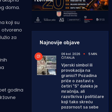
nog doma.
a koji su
su otvoreno
lužio za
Najnovije objave
06 kol. 2026
5 MIN.
ČITANJA
nih
Vjerski simbol ili
na
provokacija na
granici? Pozadina
priče o zastavi s
četiri "S" daleko je
pet godina
mračnija, ali
razotkriva i političare
državne
koji tako skreću
pozornost sa sebe