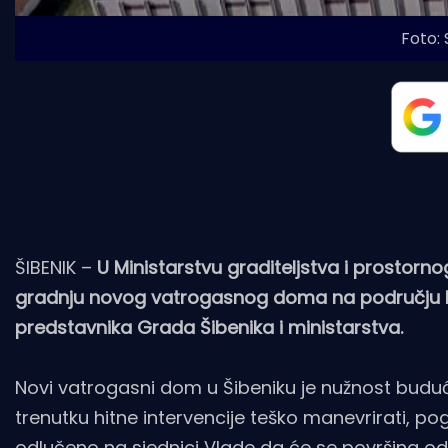
Foto:
ŠIBENIK –
U Ministarstvu graditeljstva i prostorn
gradnju novog vatrogasnog doma na području bi
predstavnika Grada Šibenika i ministarstva.
Novi vatrogasni dom u Šibeniku je nužnost buduć
trenutku hitne intervencije teško manevrirati, pog
odlučeno na sjednici Vlade da će se površina od 