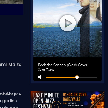
emljišta za
dakle je u
ve godine
ja ukupna