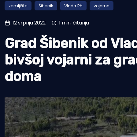
zemljište
Šibenik
Vlada RH
vojarna
Pomorstvo
Ribolov
12 srpnja 2022
1 min. čitanja
Ekologija
Grad Šibenik od Vlad
Tradicija i kultura
bivšoj vojarni za g
doma