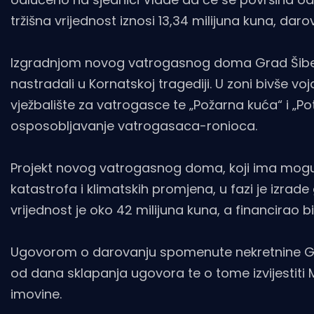
tržišna vrijednost iznosi 13,34 milijuna kuna, d
Izgradnjom novog vatrogasnog doma Grad Šibenik
nastradali u Kornatskoj tragediji. U zoni bivše v
vježbalište za vatrogasce te „Požarna kuća“ i „Pot
osposobljavanje vatrogasaca-ronioca.
Projekt novog vatrogasnog doma, koji ima moguć
katastrofa i klimatskih promjena, u fazi je izrad
vrijednost je oko 42 milijuna kuna, a financirao b
Ugovorom o darovanju spomenute nekretnine Grad
od dana sklapanja ugovora te o tome izvijestiti 
imovine.