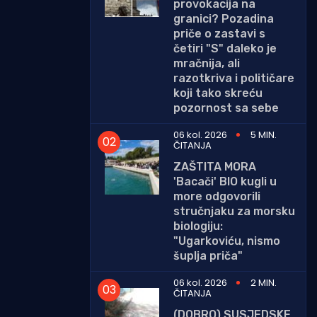
provokacija na
granici? Pozadina
priče o zastavi s
četiri "S" daleko je
mračnija, ali
razotkriva i političare
koji tako skreću
pozornost sa sebe
06 kol. 2026
5 MIN.
ČITANJA
ZAŠTITA MORA
'Bacači' BIO kugli u
more odgovorili
stručnjaku za morsku
biologiju:
"Ugarkoviću, nismo
šuplja priča"
06 kol. 2026
2 MIN.
ČITANJA
(DOBRO) SUSJEDSKE