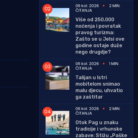
06 kol. 2026
2 MIN.
ČITANJA
Više od 250.000
noćenja i povratak
pravog turizma:
Zašto se u Jelsi ove
godine ostaje duže
nego drugdje?
06 kol. 2026
1 MIN.
ČITANJA
Talijan u Istri
mobitelom snimao
malu djecu, uhvatio
ga zaštitar
06 kol. 2026
2 MIN.
ČITANJA
Otok Pag u znaku
tradicije i vrhunske
zabave: Stižu „Paške