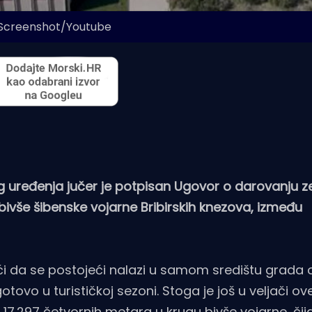
 Screenshot/Youtube
og uređenja jučer je potpisan Ugovor o darovanju z
vše šibenske vojarne Bribirskih knezova, između
i da se postojeći nalazi u samom središtu grada o
otovo u turističkoj sezoni. Stoga je još u veljači o
17.297 četvornih metara u krugu bivše vojarne, či