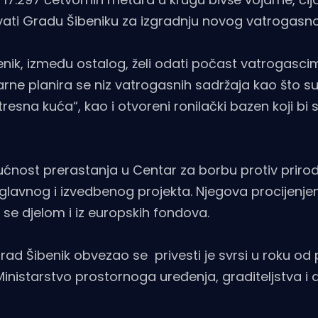
arovati Gradu Šibeniku za izgradnju novog vatrogas
, između ostalog, želi odati počast vatrogascim
ojarne planira se niz vatrogasnih sadržaja kao što 
resna kuća“, kao i otvoreni ronilački bazen koji bi s
nost prerastanja u Centar za borbu protiv prirod
e glavnog i izvedbenog projekta. Njegova procijenje
i se djelom i iz europskih fondova.
 Šibenik obvezao se privesti je svrsi u roku od 
Ministarstvo prostornoga uređenja, graditeljstva i 