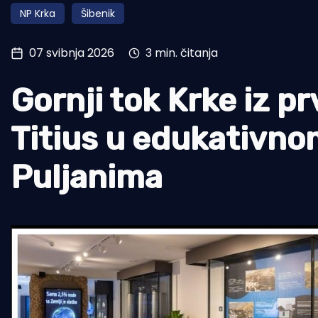
NP Krka
Šibenik
Pomorstvo
Ribolov
07 svibnja 2026
3 min. čitanja
Ekologija
Gornji tok Krke iz pr
Tradicija i kultura
Titius u edukativn
Puljanima