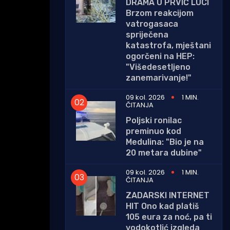
DRAMA U PRVIĆ LUCI
Brzom reakcijom
vatrogasaca
spriječena
katastrofa, mještani
ogorčeni na HEP:
"Višedesetljeno
zanemarivanje!"
09 kol. 2026
1 MIN.
ČITANJA
Poljski ronilac
preminuo kod
Medulina: "Bio je na
20 metara dubine"
09 kol. 2026
1 MIN.
ČITANJA
ZADARSKI INTERNET
HIT Ono kad platiš
105 eura za noć, pa ti
vodokotlić izgleda