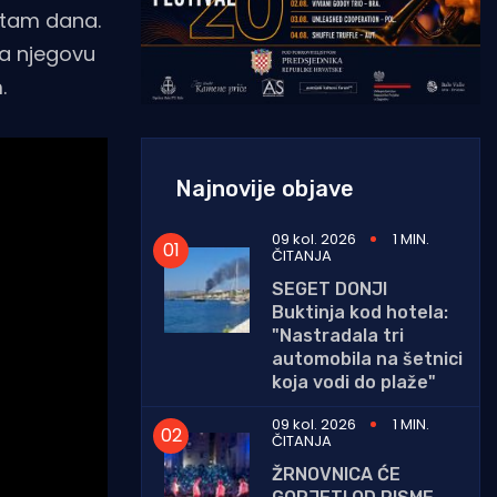
ritam dana.
na njegovu
.
Najnovije objave
09 kol. 2026
1 MIN.
ČITANJA
SEGET DONJI
Buktinja kod hotela:
"Nastradala tri
automobila na šetnici
koja vodi do plaže"
09 kol. 2026
1 MIN.
ČITANJA
ŽRNOVNICA ĆE