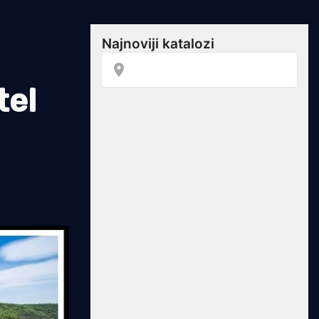
tel
u