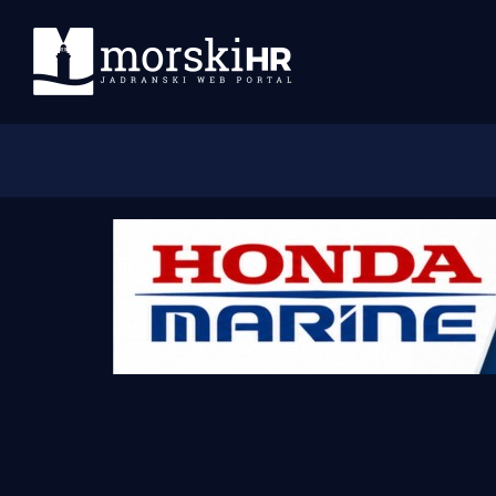
Početna
Morski plus
Morski TV
Obala
Otoci
Turizam i nautika