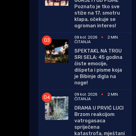
GORJETI OD PISME
Poznato je tko sve
stiže na 17. smotru
klapa, očekuje se
ogroman interes!
09 kol. 2026
2 MIN.
ČITANJA
SPEKTAKL NA TRGU
SRI SELA: 45 godina
čiste emocije,
dišpeta i pisme koja
je Bibinje digla na
noge!
09 kol. 2026
2 MIN.
ČITANJA
DRAMA U PRVIĆ LUCI
Brzom reakcijom
vatrogasaca
spriječena
katastrofa, mještani