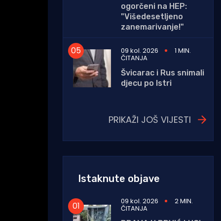
ogorčeni na HEP:
"Višedesetljeno
zanemarivanje!"
09 kol. 2026
1 MIN.
ČITANJA
Švicarac i Rus snimali
djecu po Istri
PRIKAŽI JOŠ VIJESTI
Istaknute objave
09 kol. 2026
2 MIN.
ČITANJA