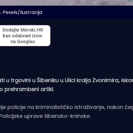
. Pexels/Ilustracija
 u trgovini u Šibeniku u Ulici kralja Zvonimira, iskor
o prehrambeni artikl.
e policije na kriminalističko istraživanje, nakon če
olicijske uprave šibensko-kninske.