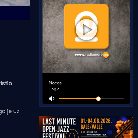
istio
ga je uz