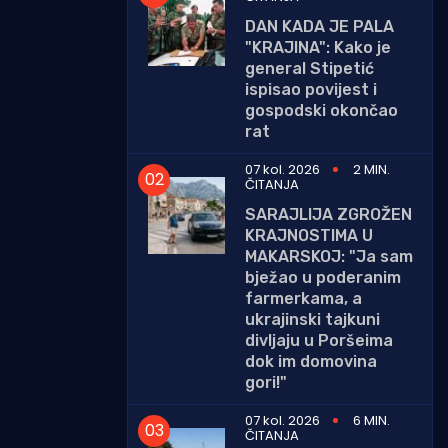
DAN KADA JE PALA
"KRAJINA": Kako je
general Stipetić
ispisao povijest i
gospodski okončao
rat
07 kol. 2026
2 MIN.
ČITANJA
SARAJLIJA ZGROŽEN
KRAJNOSTIMA U
MAKARSKOJ: "Ja sam
bježao u poderanim
farmerkama, a
ukrajinski tajkuni
divljaju u Poršeima
dok im domovina
gori!"
07 kol. 2026
6 MIN.
ČITANJA