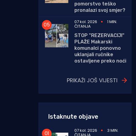
pomorstvo teško
pronalazi svoj smjer?
07 kol. 2026
1 MIN.
ČITANJA
STOP "REZERVACIJI"
PLAŽE Makarski
komunalci ponovno
uklanjali ručnike
ostavljene preko noći
PRIKAŽI JOŠ VIJESTI
Istaknute objave
07 kol. 2026
3 MIN.
ČITANJA