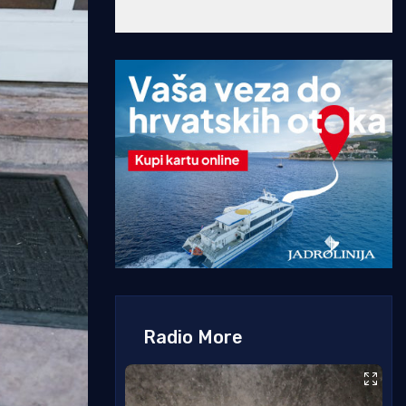
Radio More