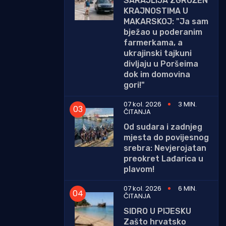
SARAJLIJA ZGROŽEN
KRAJNOSTIMA U
MAKARSKOJ: "Ja sam
bježao u poderanim
farmerkama, a
ukrajinski tajkuni
divljaju u Poršeima
dok im domovina
gori!"
07 kol. 2026
3 MIN.
ČITANJA
Od sudara i zadnjeg
mjesta do povijesnog
srebra: Nevjerojatan
preokret Lađarica u
plavom!
07 kol. 2026
6 MIN.
ČITANJA
SIDRO U PIJESKU
Zašto hrvatsko