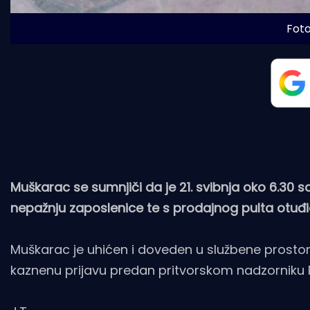
Foto
Muškarac se sumnjiči da je 21. svibnja oko 6.30 sati
nepažnju zaposlenice te s prodajnog pulta otuđi
Muškarac je uhićen i doveden u službene prostorij
kaznenu prijavu predan pritvorskom nadzorniku P