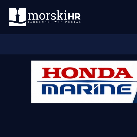
Početna
Morski plus
Morski TV
Obala
Otoci
Turizam i nautika