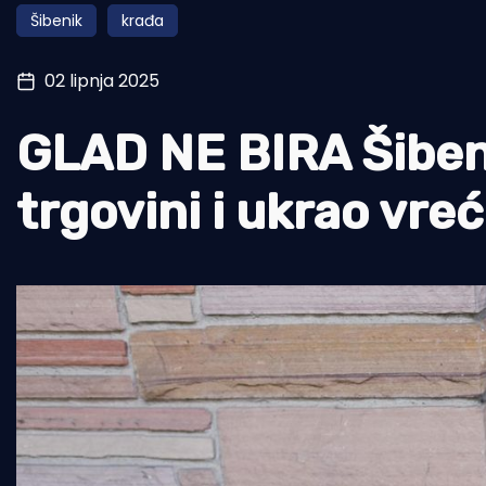
Šibenik
krađa
Pomorstvo
Ribolov
02 lipnja 2025
Ekologija
GLAD NE BIRA Šibenč
Tradicija i kultura
trgovini i ukrao vre