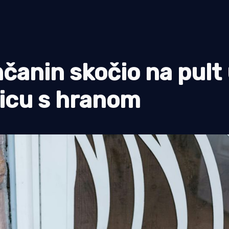
anin skočio na pult
ćicu s hranom