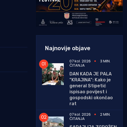
Najnovije objave
07 kol. 2026
3 MIN.
ČITANJA
DAN KADA JE PALA
"KRAJINA": Kako je
general Stipetić
ispisao povijest i
gospodski okončao
rat
07 kol. 2026
2 MIN.
ČITANJA