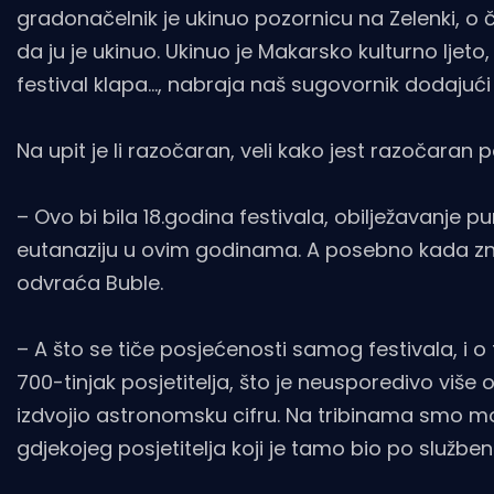
gradonačelnik je ukinuo pozornicu na Zelenki, o 
da ju je ukinuo. Ukinuo je Makarsko kulturno ljeto
festival klapa…, nabraja naš sugovornik dodajući 
Na upit je li razočaran, veli kako jest razočara
– Ovo bi bila 18.godina festivala, obilježavanje pu
eutanaziju u ovim godinama. A posebno kada znat
odvraća Buble.
– A što se tiče posjećenosti samog festivala, i o
700-tinjak posjetitelja, što je neusporedivo viš
izdvojio astronomsku cifru. Na tribinama smo mogli 
gdjekojeg posjetitelja koji je tamo bio po službe