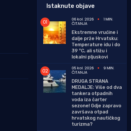
Istaknute objave
06 kol. 2026
1 MIN.
ČITANJA
Ekstremne vrućine i
dalje prže Hrvatsku:
Temperature idu i do
39 °C, ali stižu i
lokalni pljuskovi
05 kol. 2026
9 MIN.
ČITANJA
DRUGA STRANA
MEDALJE: Više od dva
tankera otpadnih
voda iza čarter
sezone! Gdje zapravo
završava otpad
hrvatskog nautičkog
turizma?