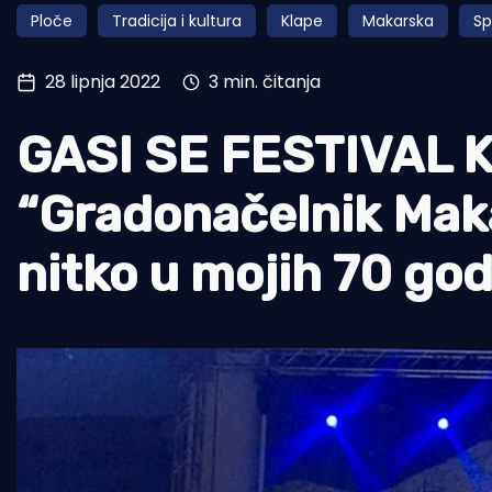
Ploče
Tradicija i kultura
Klape
Makarska
Sp
Pomorstvo
Ribolov
28 lipnja 2022
3 min. čitanja
Ekologija
GASI SE FESTIVAL K
Tradicija i kultura
“Gradonačelnik Mak
nitko u mojih 70 god