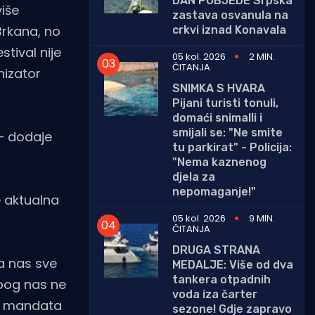
DAN POBJEDE Srpska
iše
zastava osvanula na
Brkana, no
crkvi iznad Konavala
stival nije
05 kol. 2026
2 MIN.
ČITANJA
anizator
SNIMKA S HVARA
Pijani turisti tonuli,
domaći snimalli i
smijali se: "Ne smite
 – dodaje
tu parkirat" - Policija:
"Nema kaznenog
djela za
nepomaganje!"
e aktualna
05 kol. 2026
9 MIN.
ČITANJA
DRUGA STRANA
a nas sve
MEDALJE: Više od dva
tankera otpadnih
zbog nas ne
voda iza čarter
ni mandata
sezone! Gdje zapravo