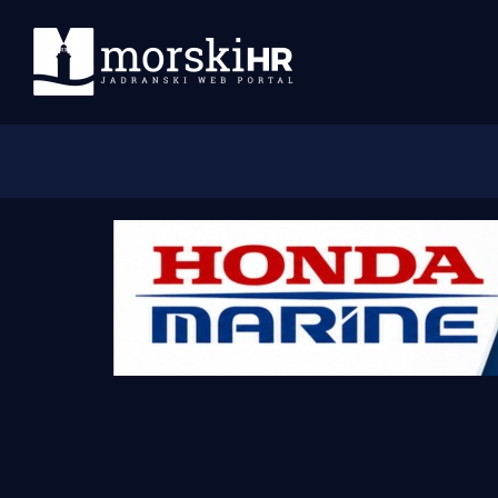
Početna
Morski plus
Morski TV
Obala
Otoci
Turizam i nautika