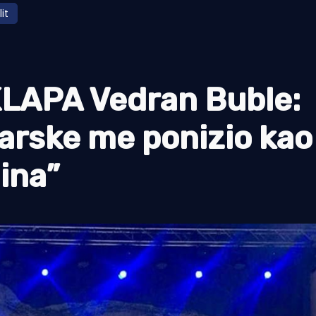
lit
LAPA Vedran Buble:
arske me ponizio kao
ina”