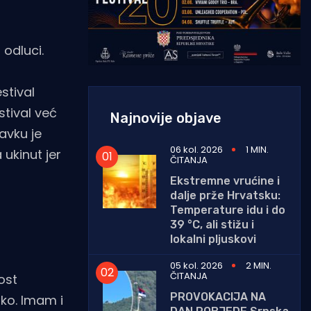
 odluci.
stival
stival već
Najnovije objave
avku je
06 kol. 2026
1 MIN.
 ukinut jer
ČITANJA
Ekstremne vrućine i
dalje prže Hrvatsku:
Temperature idu i do
39 °C, ali stižu i
lokalni pljuskovi
05 kol. 2026
2 MIN.
ČITANJA
ost
PROVOKACIJA NA
iko. Imam i