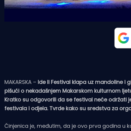
MAKARSKA –
Ide li Festival klapa uz mandoline i g
pišući o nekadašnjem Makarskom kulturnom ljetu
Kratko su odgovorili da se festival neće održati
festivala i odjela. Tvrde kako su sredstva za orga
Činjenica je, međutim, da je ovo prva godina u k