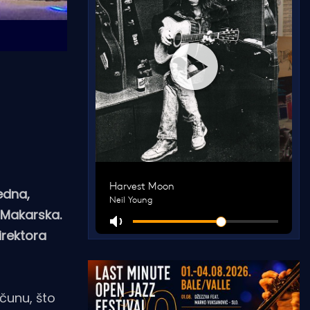
jedna,
 Makarska.
irektora
čunu, što