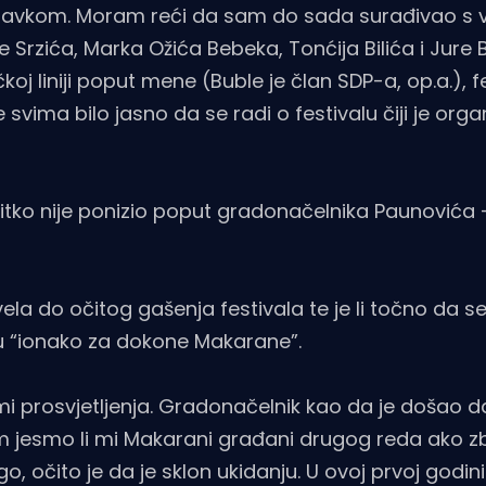
ostavkom. Moram reći da sam do sada surađivao s v
 Srzića, Marka Ožića Bebeka, Tonćija Bilića i Jure 
koj liniji poput mene (Buble je član SDP-a, op.a.), fe
je svima bilo jasno da se radi o festivalu čiji je org
itko nije ponizio poput gradonačelnika Paunovića
ela do očitog gašenja festivala te je li točno da s
 su “ionako za dokone Makarane”.
mi prosvjetljenja. Gradonačelnik kao da je došao d
am jesmo li mi Makarani građani drugog reda ako 
o, očito je da je sklon ukidanju. U ovoj prvoj godi