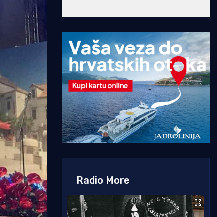
Radio More