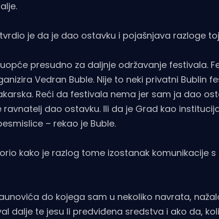
alje.
otvrdio je da je dao ostavku i pojašnjava razloge toj
 uopće presudno za daljnje održavanje festivala. Fe
anizira Vedran Buble. Nije to neki privatni Bublin fe
Makarska. Reći da festivala nema jer sam ja dao ost
ravnatelj dao ostavku. Ili da je Grad kao institucija
esmislice – rekao je Buble.
orio kako je razlog tome izostanak komunikacije s
Paunovića do kojega sam u nekoliko navrata, nažal
al dalje te jesu li predviđena sredstva i ako da, kol