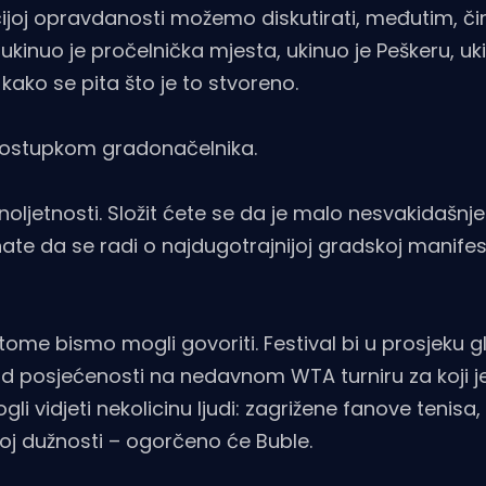
čijoj opravdanosti možemo diskutirati, međutim, čin
, ukinuo je pročelnička mjesta, ukinuo je Peškeru, uk
kako se pita što je to stvoreno.
n postupkom gradonačelnika.
noljetnosti. Složit ćete se da je malo nesvakidašnje 
e da se radi o najdugotrajnijoj gradskoj manifest
 tome bismo mogli govoriti. Festival bi u prosjeku g
e od posjećenosti na nedavnom WTA turniru za koji 
vidjeti nekolicinu ljudi: zagrižene fanove tenisa, r
noj dužnosti – ogorčeno će Buble.