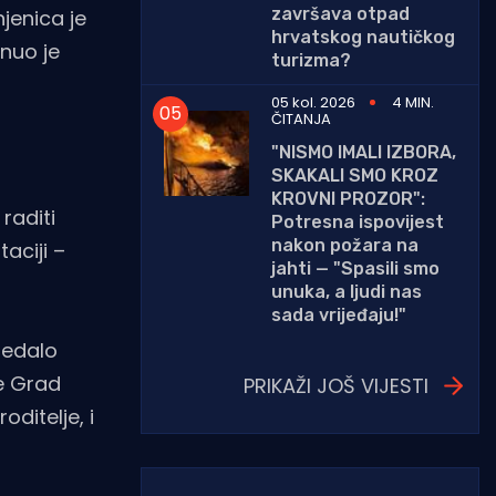
završava otpad
jenica je
hrvatskog nautičkog
inuo je
turizma?
05 kol. 2026
4 MIN.
ČITANJA
"NISMO IMALI IZBORA,
SKAKALI SMO KROZ
KROVNI PROZOR":
raditi
Potresna ispovijest
nakon požara na
aciji –
jahti — "Spasili smo
unuka, a ljudi nas
sada vrijeđaju!"
ledalo
je Grad
PRIKAŽI JOŠ VIJESTI
oditelje, i