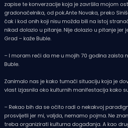
zapise te konverzacije koja je završila mojom 
gradonačelnika, od pok.Ante Novaka, preko Siniše
čak i kod onih koji nisu možda bili na istoj stranač
nikad dolazio u pitanje. Nije dolazio u pitanje jer 
Grad – kaže Buble.
– I moram reći da me u mojih 70 godina zaista n
Buble.
Zanimalo nas je kako tumači situaciju koja je dov
vlast izjasnila oko kulturnih manifestacija kako
– Rekao bih da se očito radi o nekakvoj paradig
prosvijetli jer mi, valjda, nemamo pojma. Ne zn
treba organizirati kulturna događanja. A kao drug