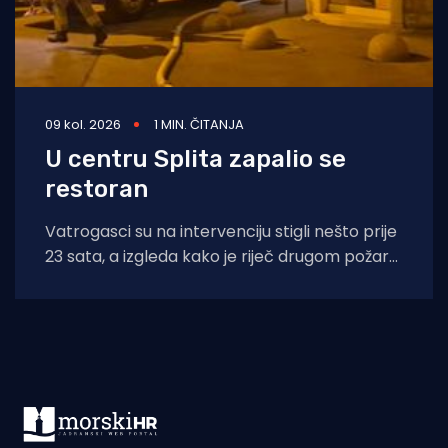
09 kol. 2026
1 MIN. ČITANJA
U centru Splita zapalio se
restoran
Vatrogasci su na intervenciju stigli nešto prije
23 sata, a izgleda kako je riječ drugom požaru
u istom objektu u