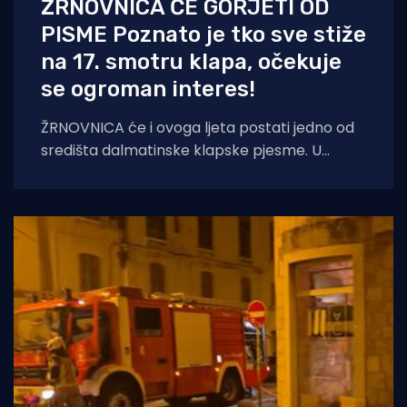
ŽRNOVNICA ĆE GORJETI OD
PISME Poznato je tko sve stiže
na 17. smotru klapa, očekuje
se ogroman interes!
ŽRNOVNICA će i ovoga ljeta postati jedno od
središta dalmatinske klapske pjesme. U
utorak, 11. kolovoza 2026. godine, u čarobnom