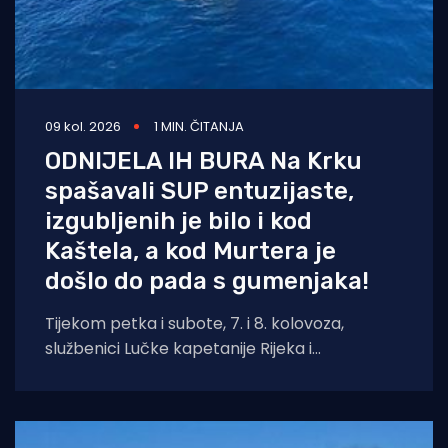
09 kol. 2026
1 MIN. ČITANJA
ODNIJELA IH BURA Na Krku
spašavali SUP entuzijaste,
izgubljenih je bilo i kod
Kaštela, a kod Murtera je
došlo do pada s gumenjaka!
Tijekom petka i subote, 7. i 8. kolovoza,
službenici Lučke kapetanije Rijeka i
pripadajućih ispostava spasili su ukupno četiri
osobe.