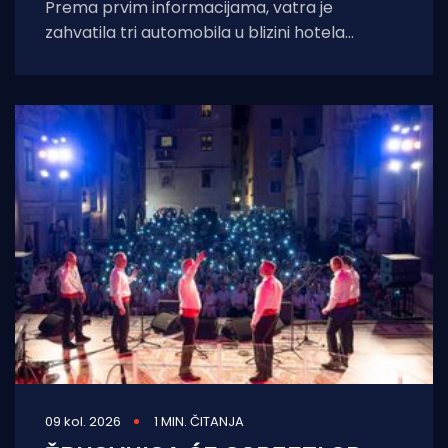
Prema prvim informacijama, vatra je
zahvatila tri automobila u blizini hotela
Medena, dok su okolni borovi nagorjeli. U
cijeloj je
09 kol. 2026
1 MIN. ČITANJA