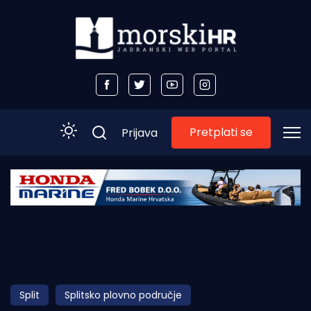
Pretplati se
Prijava
Početna
Morski plus
Morski TV
Obala
Split
Splitsko plovno područje
Otoci