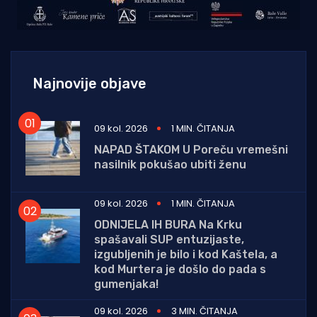
Najnovije objave
09 kol. 2026
1 MIN. ČITANJA
NAPAD ŠTAKOM U Poreču vremešni
nasilnik pokušao ubiti ženu
09 kol. 2026
1 MIN. ČITANJA
ODNIJELA IH BURA Na Krku
spašavali SUP entuzijaste,
izgubljenih je bilo i kod Kaštela, a
kod Murtera je došlo do pada s
gumenjaka!
09 kol. 2026
3 MIN. ČITANJA