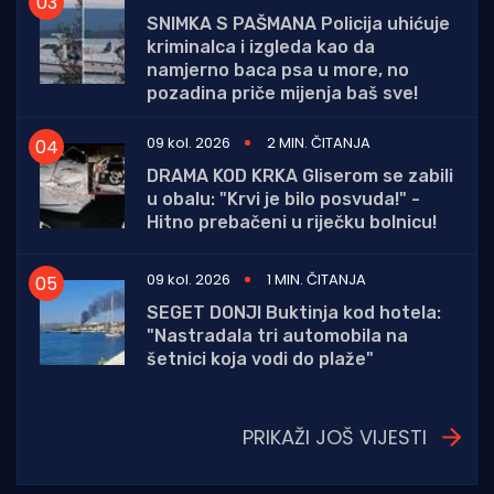
SNIMKA S PAŠMANA Policija uhićuje
kriminalca i izgleda kao da
namjerno baca psa u more, no
pozadina priče mijenja baš sve!
09 kol. 2026
2 MIN. ČITANJA
DRAMA KOD KRKA Gliserom se zabili
u obalu: "Krvi je bilo posvuda!" -
Hitno prebačeni u riječku bolnicu!
09 kol. 2026
1 MIN. ČITANJA
SEGET DONJI Buktinja kod hotela:
"Nastradala tri automobila na
šetnici koja vodi do plaže"
PRIKAŽI JOŠ VIJESTI