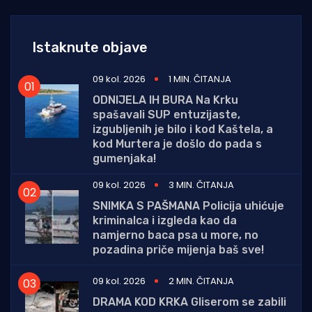
Istaknute objave
09 kol. 2026
1 MIN. ČITANJA
ODNIJELA IH BURA Na Krku
spašavali SUP entuzijaste,
izgubljenih je bilo i kod Kaštela, a
kod Murtera je došlo do pada s
gumenjaka!
09 kol. 2026
3 MIN. ČITANJA
SNIMKA S PAŠMANA Policija uhićuje
kriminalca i izgleda kao da
namjerno baca psa u more, no
pozadina priče mijenja baš sve!
09 kol. 2026
2 MIN. ČITANJA
DRAMA KOD KRKA Gliserom se zabili