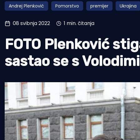
Andrej Plenković
Pomorstvo
premijer
Ukrajina
Pomorstvo
Ribolov
08 svibnja 2022
1 min. čitanja
Ekologija
FOTO Plenković stiga
Tradicija i kultura
sastao se s Volodim