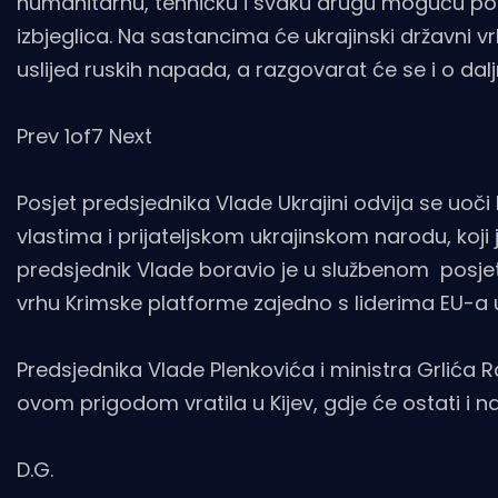
humanitarnu, tehničku i svaku drugu moguću podr
izbjeglica. Na sastancima će ukrajinski državni 
uslijed ruskih napada, a razgovarat će se i o da
Prev 1of7 Next
Posjet predsjednika Vlade Ukrajini odvija se uoči 
vlastima i prijateljskom ukrajinskom narodu, koji je
predsjednik Vlade boravio je u službenom posjetu
vrhu Krimske platforme zajedno s liderima EU-a 
Predsjednika Vlade Plenkovića i ministra Grlića
ovom prigodom vratila u Kijev, gdje će ostati i na
D.G.