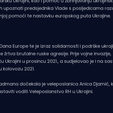
šku Ukrajini, kao i pomoć u zbrinjavanju ukrajinsk
vrh upoznati predsjednika Vlade s posljedicama raz
ljnjoj pomoći te nastavku europskog puta Ukrajine.
Dana Europe te je izraz solidarnosti i podrške ukra
 žrtva brutalne ruske agresije. Prije vojne invazije,
 Ukrajini u prosincu 2021., a sudjelovao je i na sa
u kolovozu 2021.
 Radmana dočekala je veleposlanica Anica Djamić, 
staviti voditi Veleposlanstvo RH u Ukrajini.