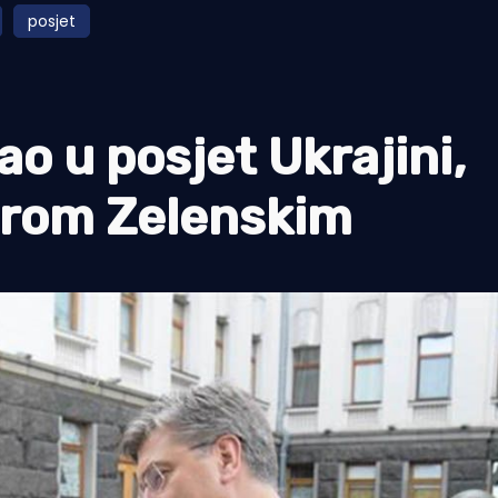
posjet
o u posjet Ukrajini,
irom Zelenskim