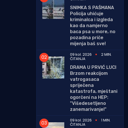
SNIMKA S PAŠMANA
Policija uhićuje
kriminalca i izgleda
kao da namjerno
baca psa u more, no
pozadina priče
mijenja baš sve!
09 kol. 2026
2 MIN.
ČITANJA
DRAMA U PRVIĆ LUCI
Brzom reakcijom
vatrogasaca
spriječena
katastrofa, mještani
ogorčeni na HEP:
"Višedesetljeno
zanemarivanje!"
09 kol. 2026
1 MIN.
ČITANJA