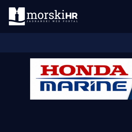
Početna
Morski plus
Morski TV
Obala
Otoci
Turizam i nautika