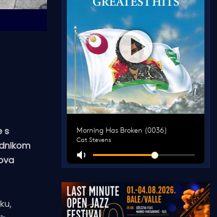
e s
ednikom
lova
ku,