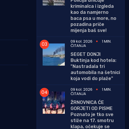
Policija uhićuje
kriminalca i izgleda
kao da namjerno
baca psa u more, no
pozadina priče
mijenja baš sve!
09 kol. 2026
1 MIN.
ČITANJA
SEGET DONJI
Buktinja kod hotela:
"Nastradala tri
automobila na šetnici
koja vodi do plaže"
09 kol. 2026
1 MIN.
ČITANJA
ŽRNOVNICA ĆE
GORJETI OD PISME
Poznato je tko sve
stiže na 17. smotru
klapa, očekuje se