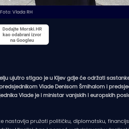
Foto: Vlada RH
lju ujutro stigao je u Kijev gdje će održati sastank
, predsjednikom Vlade Denisom Šmihalom i predsj
ika Vlade je i ministar vanjskih i europskih pos
 nastavlja pružati političku, diplomatsku, financijs