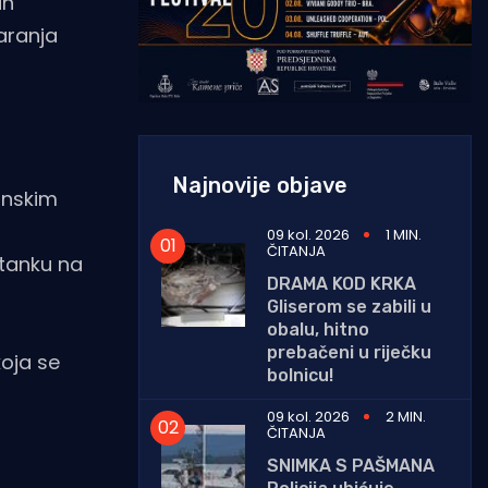
ih
aranja
Najnovije objave
jinskim
09 kol. 2026
1 MIN.
ČITANJA
stanku na
DRAMA KOD KRKA
Gliserom se zabili u
obalu, hitno
prebačeni u riječku
koja se
bolnicu!
09 kol. 2026
2 MIN.
ČITANJA
SNIMKA S PAŠMANA