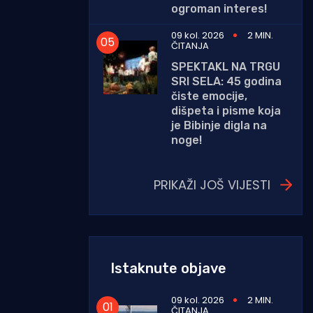
ogroman interes!
09 kol. 2026
2 MIN.
ČITANJA
SPEKTAKL NA TRGU
SRI SELA: 45 godina
čiste emocije,
dišpeta i pisme koja
je Bibinje digla na
noge!
PRIKAŽI JOŠ VIJESTI
Istaknute objave
09 kol. 2026
2 MIN.
ČITANJA