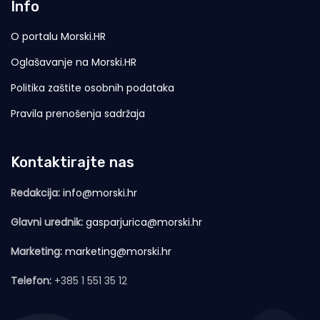
Info
O portalu Morski.HR
Oglašavanje na Morski.HR
Politika zaštite osobnih podataka
Pravila prenošenja sadržaja
Kontaktirajte nas
Redakcija:
info@morski.hr
Glavni urednik:
gasparjurica@morski.hr
Marketing:
marketing@morski.hr
Telefon:
+385 1 551 35 12