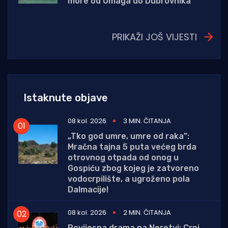
more od Umaga do Dubrovnika
PRIKAŽI JOŠ VIJESTI
Istaknute objave
08 kol. 2026
3 MIN. ČITANJA
„Tko god umre, umre od raka”:
Mračna tajna 5 puta većeg brda
otrovnog otpada od onog u
Gospiću zbog kojeg je zatvoreno
vodocrpilište, a ugroženo pola
Dalmacije!
08 kol. 2026
2 MIN. ČITANJA
Povijesna drama na Neretvi: Crni