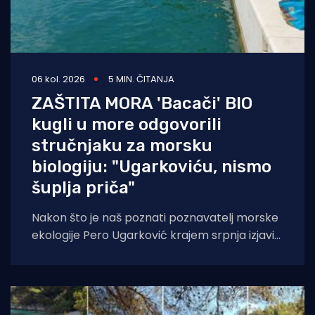
06 kol. 2026
5 MIN. ČITANJA
ZAŠTITA MORA 'Bacači' BIO
kugli u more odgovorili
stručnjaku za morsku
biologiju: "Ugarkoviću, nismo
šuplja priča"
Nakon što je naš poznati poznavatelj morske
ekologije Pero Ugarković krajem srpnja izjavio
kako je bacanje biokugli u more "