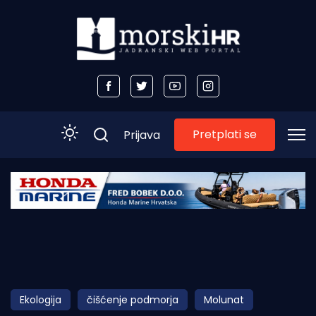
Pretplati se
Prijava
Početna
Morski plus
Morski TV
Obala
Ekologija
čišćenje podmorja
Molunat
Otoci