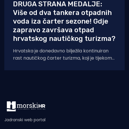
DRUGA STRANA MEDALJE:
Više od dva tankera otpadnih
voda iza čarter sezone! Gdje
zapravo završava otpad
hrvatskog nautičkog turizma?
Hrvatska je donedavno bilježila kontinuiran
rast nautičkog čarter turizma, koji je tijekom
2025. godine (siječanj–studeni) prema
podacima Ministarstva pomorstva,
Jadranski web portal