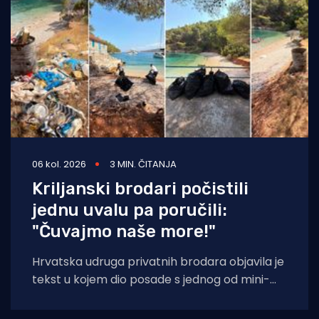
06 kol. 2026
3 MIN. ČITANJA
Kriljanski brodari počistili
jednu uvalu pa poručili:
"Čuvajmo naše more!"
Hrvatska udruga privatnih brodara objavila je
tekst u kojem dio posade s jednog od mini-
kruzera čisti jednu od uvala