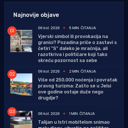
Najnovije objave
06 kol. 2026
5 MIN. ČITANJA
Vjerski simbol ili provokacija na
granici? Pozadina priče o zastavi s
četiri "S" daleko je mračnija, ali
razotkriva i političare koji tako
skreću pozornost sa sebe
06 kol. 2026
2 MIN. ČITANJA
Više od 250.000 noćenja i povratak
pravog turizma: Zašto se u Jelsi
ove godine ostaje duže nego
drugdje?
06 kol. 2026
1 MIN. ČITANJA
Talijan u Istri mobitelom snimao