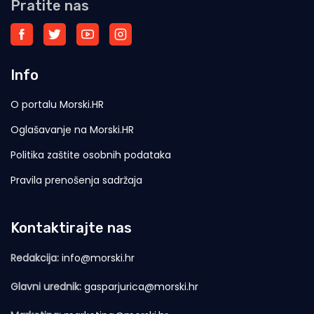
Pratite nas
Info
O portalu Morski.HR
Oglašavanje na Morski.HR
Politika zaštite osobnih podataka
Pravila prenošenja sadržaja
Kontaktirajte nas
Redakcija:
info@morski.hr
Glavni urednik:
gasparjurica@morski.hr