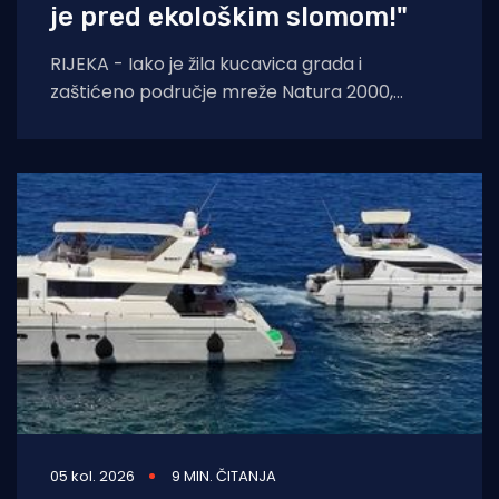
je pred ekološkim slomom!"
RIJEKA - Iako je žila kucavica grada i
zaštićeno područje mreže Natura 2000,
Rječina se sustavno uništava i pretvara u
odvodni
05 kol. 2026
9 MIN. ČITANJA