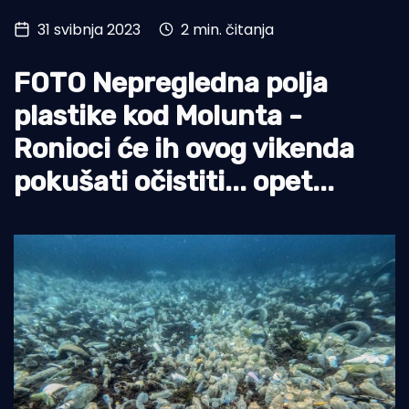
31 svibnja 2023
2 min. čitanja
Turizam i nautika
Pomorstvo
FOTO Nepregledna polja
Ribolov
plastike kod Molunta -
Ronioci će ih ovog vikenda
Ekologija
pokušati očistiti... opet...
Tradicija i kultura