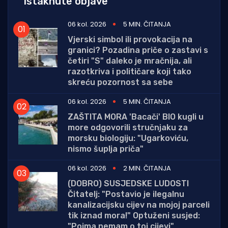
Istaknute objave
06 kol. 2026
5 MIN. ČITANJA
Vjerski simbol ili provokacija na
granici? Pozadina priče o zastavi s
četiri "S" daleko je mračnija, ali
razotkriva i političare koji tako
skreću pozornost sa sebe
06 kol. 2026
5 MIN. ČITANJA
ZAŠTITA MORA 'Bacači' BIO kugli u
more odgovorili stručnjaku za
morsku biologiju: "Ugarkoviću,
nismo šuplja priča"
06 kol. 2026
2 MIN. ČITANJA
(DOBRO) SUSJEDSKE LUDOSTI
Čitatelj: "Postavio je ilegalnu
kanalizacijsku cijev na mojoj parceli
tik iznad mora!" Optuženi susjed:
"Pojma nemam o toj cijevi"