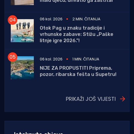
malu djecu, uhvatio ga zaštitar
06 kol. 2026
2 MIN. ČITANJA
Otok Pag u znaku tradicije i
vrhunske zabave: Stižu „Paške
litnje igre 2026.”!
06 kol. 2026
1 MIN. ČITANJA
NIJE ZA PROPUSTITI Priprema,
pozor, ribarska fešta u Supetru!
PRIKAŽI JOŠ VIJESTI