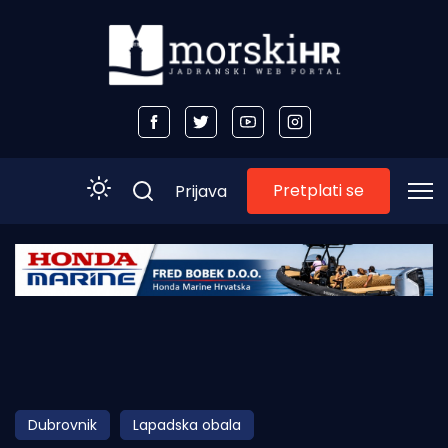
Pretplati se
Prijava
Početna
Morski plus
Morski TV
Obala
Dubrovnik
Lapadska obala
Otoci