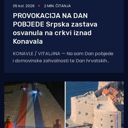
05 kol. 2026
2 MIN. ČITANJA
PROVOKACIJA NA DAN
POBJEDE Srpska zastava
osvanula na crkvi iznad
Konavala
KONAVLE / VITALJINA — Na sam Dan pobjede
i domovinske zahvalnosti te Dan hrvatskih
branitelja, na crkvi sv. Ilije iznad Vitaljine, koja