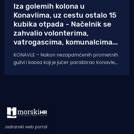
Iza golemih kolona u
Konavlima, uz cestu ostalo 15
kubika otpada - Načelnik se
zahvalio volonterima,
vatrogascima, komunalcima...
KONAVLE – Nakon nezapamćenih prometnih
gužvi i kaosa koji je jučer paralizirao Konavle,
jutro u općini osvanulo je mirno, a komunalne
Jadranski web portal