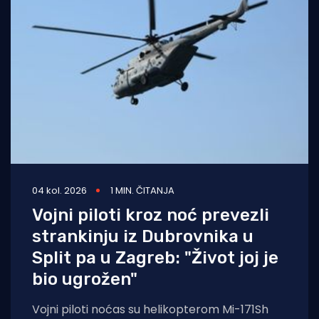
04 kol. 2026
1 MIN. ČITANJA
Vojni piloti kroz noć prevezli
strankinju iz Dubrovnika u
Split pa u Zagreb: "Život joj je
bio ugrožen"
Vojni piloti noćas su helikopterom Mi-171Sh