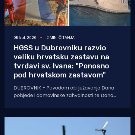
05 kol. 2026
2 MIN. ČITANJA
HGSS u Dubrovniku razvio
veliku hrvatsku zastavu na
tvrđavi sv. Ivana: "Ponosno
pod hrvatskom zastavom"
DUBROVNIK - Povodom obilježavanja Dana
pobjede i domovinske zahvalnosti te Dana
hrvatskih branitelja, pripadnici Hrvatske
gorske službe spašavanja (HGSS) Stanice
Dubrovnik