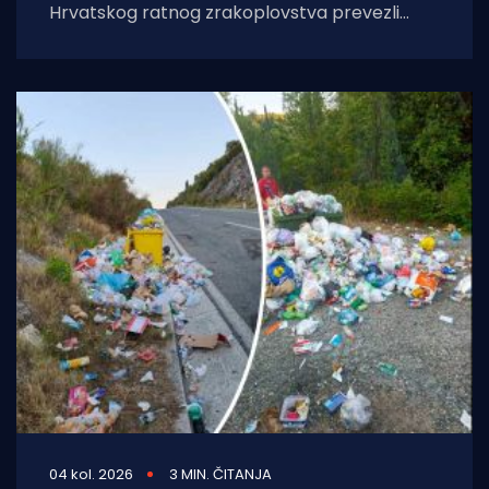
Hrvatskog ratnog zrakoplovstva prevezli
životno ugroženu stranu državljanku i
medicinski tim iz Opće
04 kol. 2026
3 MIN. ČITANJA