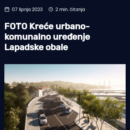
07 lipnja 2023
2 min. čitanja
Turizam i nautika
Pomorstvo
FOTO Kreće urbano-
Ribolov
komunalno uređenje
Lapadske obale
Ekologija
Tradicija i kultura