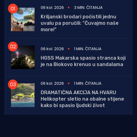
06 kol. 2026
3 MIN. ČITANJA
Kriljanski brodari počistili jednu
uvalu pa poručili: "Čuvajmo naše
more!"
06 kol. 2026
1 MIN. ČITANJA
HGSS Makarska spasio stranca koji
je na Biokovo krenuo u sandalama
06 kol. 2026
1 MIN. ČITANJA
DRAMATIČNA AKCIJA NA HVARU
Helikopter sletio na obalne stijene
kako bi spasio ljudski život