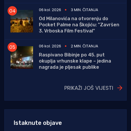
06 kol. 2026
3 MIN. ČITANJA
Od Milanovića na otvorenju do
Pocket Palme na Škojiću: "Završen
3. Vrboska Film Festival"
06 kol. 2026
2 MIN. ČITANJA
Raspivano Bibinje po 45. put
okuplja vrhunske klape – jedina
nagrada je pljesak publike
PRIKAŽI JOŠ VIJESTI
Istaknute objave