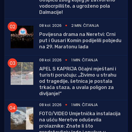
vodocrpilište, a ugroženo pola
Dalmacije!
08 kol. 2026
2 MIN. ČITANJA
Povijesna drama na Neretvi: Crni
put i Gusari Komin podijelili pobjedu
na 29. Maratonu lađa
08 kol. 2026
1 MIN. ČITANJA
APEL S KAPRIJA Očajni mještani i
turisti poručuju: „Živimo u strahu
od tragedije, šetnica je postala
trkaća staza, a uvala poligon za
divljanje!“
08 kol. 2026
1 MIN. ČITANJA
FOTO/VIDEO Umjetnička instalacija
na ušću Neretve oduševila
prolaznike: Znate li što