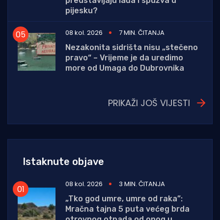
predstavljaju lađa i spužva u
pijesku?
08 kol. 2026
7 MIN. ČITANJA
Nezakonita sidrišta nisu „stečeno
pravo“ – Vrijeme je da uredimo
more od Umaga do Dubrovnika
PRIKAŽI JOŠ VIJESTI
Istaknute objave
08 kol. 2026
3 MIN. ČITANJA
„Tko god umre, umre od raka”:
Mračna tajna 5 puta većeg brda
otrovnog otpada od onog u