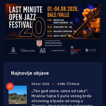
Najnovije objave
08 kol. 2026
3 MIN. ČITANJA
„Tko god umre, umre od raka”:
Mračna tajna 5 puta većeg brda
otrovnog otpada od onog u
Gospiću zbog kojeg je zatvoreno