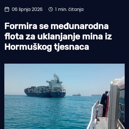
06 lipnja 2026
1 min. čitanja
Turizam i nautika
Pomorstvo
Formira se međunarodna
Ribolov
flota za uklanjanje mina iz
Hormuškog tjesnaca
Ekologija
Tradicija i kultura