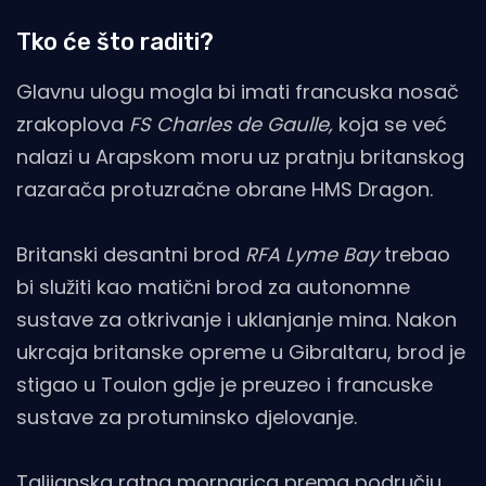
Tko će što raditi?
Glavnu ulogu mogla bi imati francuska nosač
zrakoplova
FS Charles de Gaulle,
koja se već
nalazi u Arapskom moru uz pratnju britanskog
razarača protuzračne obrane HMS Dragon.
Britanski desantni brod
RFA Lyme Bay
trebao
bi služiti kao matični brod za autonomne
sustave za otkrivanje i uklanjanje mina. Nakon
ukrcaja britanske opreme u Gibraltaru, brod je
stigao u Toulon gdje je preuzeo i francuske
sustave za protuminsko djelovanje.
Talijanska ratna mornarica prema području