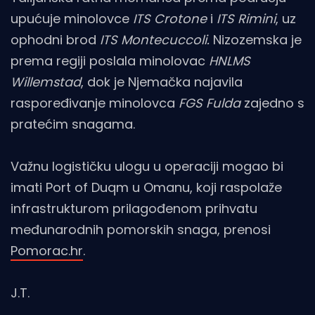
upućuje minolovce
ITS Crotone
i
ITS Rimini
, uz
ophodni brod
ITS Montecuccoli.
Nizozemska je
prema regiji poslala minolovac
HNLMS
Willemstad
, dok je Njemačka najavila
raspoređivanje minolovca
FGS Fulda
zajedno s
pratećim snagama.
Važnu logističku ulogu u operaciji mogao bi
imati Port of Duqm u Omanu, koji raspolaže
infrastrukturom prilagođenom prihvatu
međunarodnih pomorskih snaga, prenosi
Pomorac.hr
.
J.T.