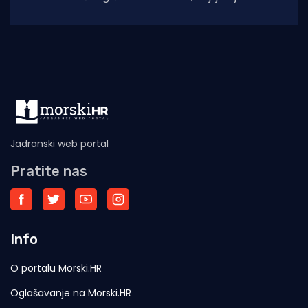
2025. godine (siječanj–studeni) prema
podacima Ministarstva pomorstva,
Jadranski web portal
Pratite nas
Info
O portalu Morski.HR
Oglašavanje na Morski.HR