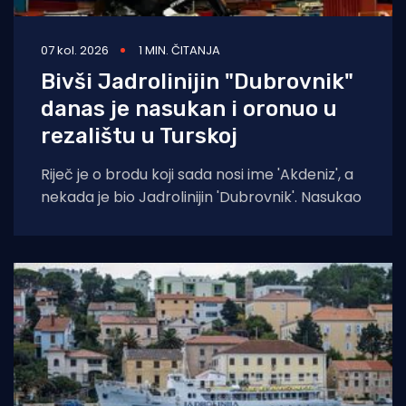
07 kol. 2026
1 MIN. ČITANJA
Bivši Jadrolinijin "Dubrovnik"
danas je nasukan i oronuo u
rezalištu u Turskoj
Riječ je o brodu koji sada nosi ime 'Akdeniz', a
nekada je bio Jadrolinijin 'Dubrovnik'. Nasukao