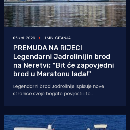
06 kol. 2026
1 MIN. ČITANJA
PREMUDA NA RIJECI
Legendarni Jadrolinijin brod
na Neretvi: "Bit će zapovjedni
brod u Maratonu lađa!"
Legendarni brod Jadrolinije ispisuje nove
stranice svoje bogate povijesti i to
sudjelovanjem u Maratonu lađa! Premuda se
trenutačno nalazi u