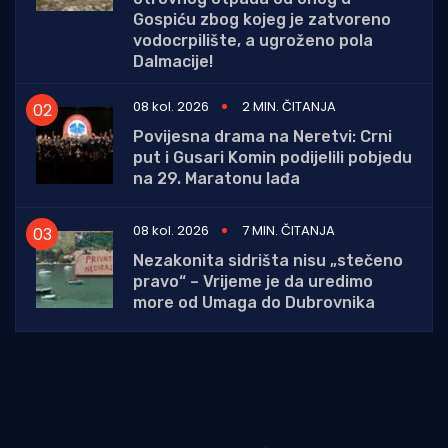
Gospiću zbog kojeg je zatvoreno
vodocrpilište, a ugroženo pola
Dalmacije!
08 kol. 2026
2 MIN. ČITANJA
Povijesna drama na Neretvi: Crni
put i Gusari Komin podijelili pobjedu
na 29. Maratonu lađa
08 kol. 2026
7 MIN. ČITANJA
Nezakonita sidrišta nisu „stečeno
pravo“ – Vrijeme je da uredimo
more od Umaga do Dubrovnika