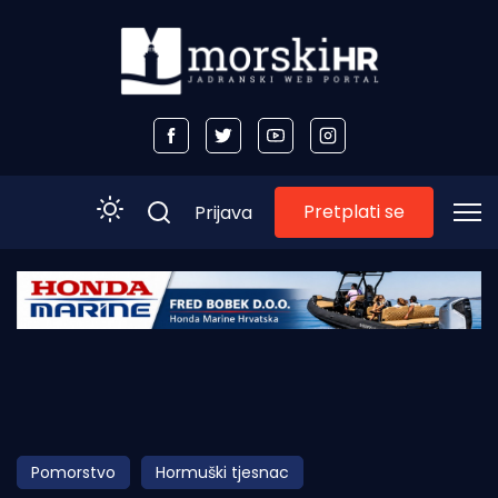
Pretplati se
Prijava
Početna
Morski plus
Morski TV
Obala
Pomorstvo
Hormuški tjesnac
Otoci